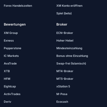
Forex Handelszeiten
XM Konto eröffnen
Spiel (beta)
Bewertungen
Broker
XM Group
ECN-Broker
Exness
Hoher Hebel
Pepperstone
Mindesteinzahlung
IC Markets
Bonus ohne Einzahlung
AvaTrade
Swap-frei (Islamisch)
XTB
MT4-Broker
HFM
MT5-Broker
Eightcap
xStation 5
ActivTrades
M-Pesa
Deriv
Ecocash