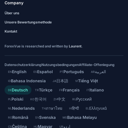
Company
Über uns
Unsere Bewertungsmethode
Kontakt
ForexVue is researched and written by
Laurent
.
Datenschutzerklärung
Nutzungsbedingungen
Affiliate-Offenlegung
English
Español
Português
العربية
EN
ES
PT
AR
Bahasa Indonesia
日本語
Tiếng Việt
ID
JA
VI
Deutsch
Türkçe
Français
Italiano
DE
TR
FR
IT
Polski
한국어
中文
Русский
PL
KO
ZH
RU
Nederlands
ภาษาไทย
हिन्दी
Ελληνικά
NL
TH
HI
EL
Română
Svenska
Bahasa Melayu
RO
SV
MS
Čeština
Magyar
اردو
CS
HU
UR