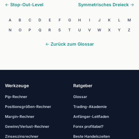
← Stop-Out-Level
Symmetrisches Dreieck →
A
B
C
D
E
F
G
H
I
J
K
L
M
N
O
P
Q
R
S
T
U
V
W
X
Y
Z
← Zurück zum Glossar
Werkzeuge
Ratgeber
Pip-Rechner
Glossar
Positionsgrößen-Rechner
Trading-Akademie
Margin-Rechner
Anfänger-Leitfaden
Gewinn/Verlust-Rechner
Forex profitabel?
Zinseszinsrechner
Beste Handelszeiten