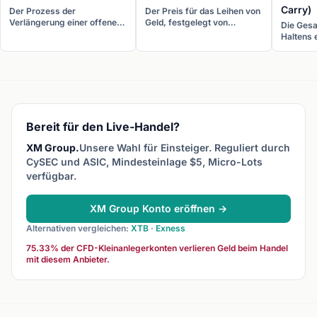
Carry)
Der Prozess der
Der Preis für das Leihen von
Verlängerung einer offenen
Geld, festgelegt von
Die Ges
Forex-Position auf den
Zentralbanken als Leitzins.
Haltens 
nächsten Handelstag.
Zinsdifferenzen zwischen
über die 
Rollover führt zu einer
Ländern sind der wichtigste
Swap-Ge
Swap-Belastung oder -
fundamentale Treiber für
Finanzie
Gutschrift basierend auf
Währungskurse.
Opportun
Zinsdifferenzen.
gebunde
Bereit für den Live-Handel?
XM Group.
Unsere Wahl für Einsteiger. Reguliert durch
CySEC und ASIC, Mindesteinlage $5, Micro-Lots
verfügbar.
XM Group Konto eröffnen →
Alternativen vergleichen:
XTB
·
Exness
75.33% der CFD-Kleinanlegerkonten verlieren Geld beim Handel
mit diesem Anbieter.