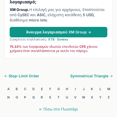
λογαριασμό;
XM Group.
Η επιλογή μας για αρχάριους. Εποπτεύεται
από CySEC και ASIC, ελάχιστη κατάθεση 5 USD,
διαθέσιμα micro lots.
Άνοιγμα λογαριασμού XM Group →
Συγκρίνετε εναλλακτικές:
XTB
·
Exness
75.33% των λογαριασμών ιδιωτών επενδυτών CFD χάνουν
χρήματα όταν συναλλάσσονται με αυτόν τον πάροχο.
← Stop-Limit Order
Symmetrical Triangle →
A
B
C
D
E
F
G
H
I
J
K
L
M
N
O
P
Q
R
S
T
U
V
W
X
Y
Z
← Πίσω στο Γλωσσάρι