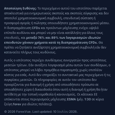
Αποποίηση Ευθύνης:
Το περιεχόμενο αυτού του ιστοτόπου παρέχεται
αποκλειστικά για ενημερωτικούς σκοπούς και σκοπούς σύγκρισης και δεν
αποτελεί χρηματοοικονομική συμβουλή, επενδυτική σύσταση ή
προσφορά αγοράς ή πώλησης οποιουδήποτε χρηματοοικονομικού μέσου.
Η διαπραγμάτευση CFDs και προϊόντων μόχλευσης ενέχει υψηλό
επίπεδο κινδύνου και μπορεί να μην είναι κατάλληλη για όλους τους
επενδυτές, και
μεταξύ 74% και 89% των λογαριασμών ιδιωτών
επενδυτών χάνουν χρήματα κατά τη διαπραγμάτευση CFDs.
Θα
πρέπει να ζητήσετε ανεξάρτητη χρηματοοικονομική συμβουλή εάν δεν
κατανοείτε πλήρως τους κινδύνους.
Αυτός ο ιστότοπος περιέχει συνδέσμους συνεργατών προς ιστοτόπους
μεσιτών τρίτων. Εάν ανοίξετε λογαριασμό μέσω αυτών των συνδέσμων, ο
ιστότοπος μπορεί να λάβει προμήθεια παραπομπής χωρίς επιπλέον
κόστος για εσάς. Αυτό δεν επηρεάζει το συντακτικό μας περιεχόμενο ή τις
συγκρίσεις μεσιτών. Οι πληροφορίες σε αυτόν τον ιστότοπο δεν
προορίζονται για διανομή ή χρήση από οποιοδήποτε πρόσωπο σε
οποιαδήποτε χώρα ή δικαιοδοσία όπου αυτή η διανομή ή χρήση θα ήταν
αντίθετη με την τοπική νομοθεσία ή κανονισμούς. Οι κάτοικοι ΕΕ
υπόκεινται στους περιορισμούς μόχλευσης ESMA (μέγ. 1:30 σε κύρια
ζεύγη forex για ιδιώτες πελάτες).
© 2026 ForexVue. Last updated: 10 Ιουλίου 2026.