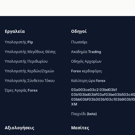
Εργαλεία
Οδηγοί
Υπολογιστής Pip
Γλωσσάρι
Υπολογιστής Μεγέθους Θέσης
Ακαδημία Trading
Υπολογιστής Περιθωρίου
Οδηγός Αρχαρίων
Υπολογιστής Κερδών/Ζημιών
Forex κερδοφόρο;
Υπολογιστής Σύνθετου Τόκου
Καλύτερη ώρα forex
03a003ce03c2 03bd03b1
Ώρες Αγοράς Forex
03b103bd03bf03af03be03b503c4
03bb03bf03b303b103c103b903b1
XM
Παιχνίδι (beta)
Αξιολογήσεις
Μεσίτες