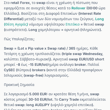
Στο retail Forex, το swap είναι η χρέωση ή πίστωση που
εφαρμόζεται σε ανοιχτές θέσεις κατά το
Rollover
(00:00 ώρα
Ελλάδας). Βασίζεται στη Διαφορά Επιτοκίων (Interest Rate
Differential) μεταξύ των δύο νομισμάτων του ζεύγους.
Long
(Θέση Αγοράς)
νόμισμα υψηλότερου
Επιτόκιο
= θετικό swap
(εισπράττετε). Long χαμηλότερου = αρνητικό (πληρώνετε).
Πώς Υπολογίζεται;
Swap = (Lot x Pip value x Swap rate) / 365 ημέρες. Κάθε
Τετάρτη η χρέωση τριπλασιάζεται (triple swap Wednesday,
καλύπτει Σάββατο-Κυριακή). Αρνητικό swap EUR/USD short
μπορεί -8 έως -15 EUR/lot/ημέρα ανάλογα broker. Πολλοί
CySEC (Κύπρου) brokers (κοντά στην Ελλάδα) προσφέρουν
Ισλαμικούς (swap-free) λογαριασμούς.
Πρακτική Σημασία
Σε λογαριασμό 5.000 EUR: αν κρατάτε θέση 1 μήνα, swap
κόστος μπορεί 30-50 EUR/lot. Το Carry Trade εκμεταλλεύεται
θετικό swap: long AUD/JPY (υψηλό-χαμηλό επιτόκιο).