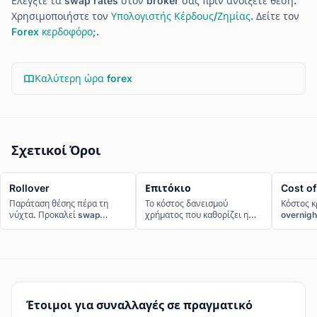
Ελέγξτε τα swap rates στον broker σας πριν ανοίξετε θέση.
Χρησιμοποιήστε τον
Υπολογιστής Κέρδους/Ζημίας
. Δείτε τον
Forex κερδοφόρο;
.
Καλύτερη ώρα forex
Σχετικοί Όροι
Rollover
Επιτόκιο
Cost of
Παράταση θέσης πέρα τη
Το κόστος δανεισμού
Κόστος κ
νύχτα. Προκαλεί swap
χρήματος που καθορίζει η
overnigh
χρέωση/πίστωση.
κεντρική τράπεζα. Είναι ο
commiss
μεγαλύτερος
μακροπρόθεσμος
παράγοντας ισοτιμίας στο
Forex.
Έτοιμοι για συναλλαγές σε πραγματικό