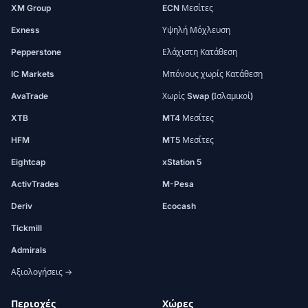
XM Group
ECN Μεσίτες
Exness
Υψηλή Μόχλευση
Pepperstone
Ελάχιστη Κατάθεση
IC Markets
Μπόνους χωρίς Κατάθεση
AvaTrade
Χωρίς Swap (Ισλαμικοί)
XTB
MT4 Μεσίτες
HFM
MT5 Μεσίτες
Eightcap
xStation 5
ActivTrades
M-Pesa
Deriv
Ecocash
Tickmill
Admirals
Αξιολογήσεις →
Περιοχές
Χώρες