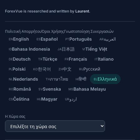
ForexVue is researched and written by
Laurent
.
Πολιτική Απορρήτου
Όροι Χρήσης
Γνωστοποίηση Συνεργασιών
English
Español
Português
العربية
EN
ES
PT
AR
Bahasa Indonesia
日本語
Tiếng Việt
ID
JA
VI
Deutsch
Türkçe
Français
Italiano
DE
TR
FR
IT
Polski
한국어
中文
Русский
PL
KO
ZH
RU
Nederlands
ภาษาไทย
हिन्दी
Ελληνικά
NL
TH
HI
EL
Română
Svenska
Bahasa Melayu
RO
SV
MS
Čeština
Magyar
اردو
CS
HU
UR
Η Χώρα σας