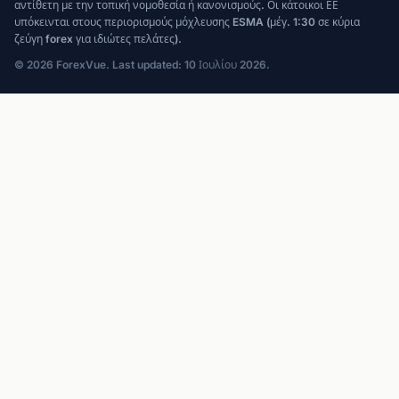
αντίθετη με την τοπική νομοθεσία ή κανονισμούς. Οι κάτοικοι ΕΕ
υπόκεινται στους περιορισμούς μόχλευσης ESMA (μέγ. 1:30 σε κύρια
ζεύγη forex για ιδιώτες πελάτες).
© 2026 ForexVue. Last updated: 10 Ιουλίου 2026.