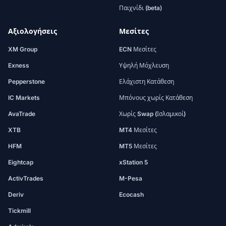
Παιχνίδι (beta)
Αξιολογήσεις
Μεσίτες
XM Group
ECN Μεσίτες
Exness
Υψηλή Μόχλευση
Pepperstone
Ελάχιστη Κατάθεση
IC Markets
Μπόνους χωρίς Κατάθεση
AvaTrade
Χωρίς Swap (Ισλαμικοί)
XTB
MT4 Μεσίτες
HFM
MT5 Μεσίτες
Eightcap
xStation 5
ActivTrades
M-Pesa
Deriv
Ecocash
Tickmill