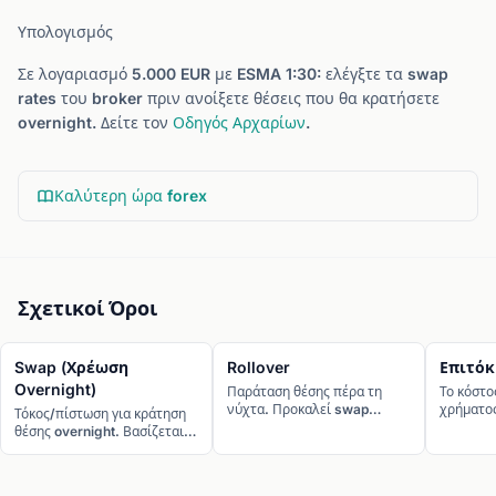
Υπολογισμός
Σε λογαριασμό 5.000 EUR με ESMA 1:30: ελέγξτε τα swap
rates του broker πριν ανοίξετε θέσεις που θα κρατήσετε
overnight. Δείτε τον
Οδηγός Αρχαρίων
.
Καλύτερη ώρα forex
Σχετικοί Όροι
Swap (Χρέωση
Rollover
Επιτόκ
Overnight)
Παράταση θέσης πέρα τη
Το κόστο
νύχτα. Προκαλεί swap
χρήματος
Τόκος/πίστωση για κράτηση
χρέωση/πίστωση.
κεντρική
θέσης overnight. Βασίζεται
μεγαλύτ
σε διαφορά επιτοκίων.
μακροπρ
παράγοντ