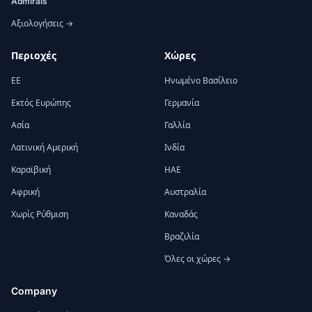
Admirals
Αξιολογήσεις →
Περιοχές
Χώρες
ΕΕ
Ηνωμένο Βασίλειο
Εκτός Ευρώπης
Γερμανία
Ασία
Γαλλία
Λατινική Αμερική
Ινδία
Καραϊβική
ΗΑΕ
Αφρική
Αυστραλία
Χωρίς Ρύθμιση
Καναδάς
Βραζιλία
Όλες οι χώρες →
Company