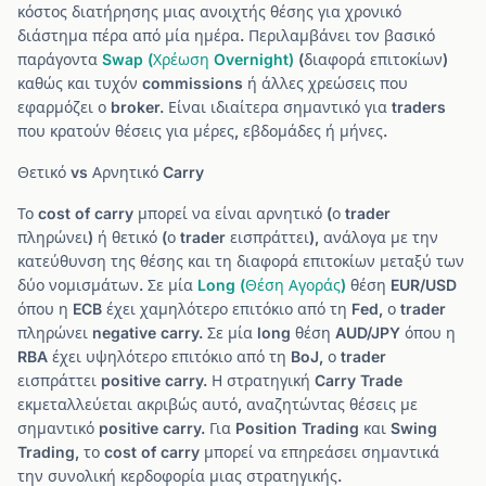
κόστος διατήρησης μιας ανοιχτής θέσης για χρονικό
διάστημα πέρα από μία ημέρα. Περιλαμβάνει τον βασικό
παράγοντα
Swap (Χρέωση Overnight)
(διαφορά επιτοκίων)
καθώς και τυχόν commissions ή άλλες χρεώσεις που
εφαρμόζει ο broker. Είναι ιδιαίτερα σημαντικό για traders
που κρατούν θέσεις για μέρες, εβδομάδες ή μήνες.
Θετικό vs Αρνητικό Carry
Το cost of carry μπορεί να είναι αρνητικό (ο trader
πληρώνει) ή θετικό (ο trader εισπράττει), ανάλογα με την
κατεύθυνση της θέσης και τη διαφορά επιτοκίων μεταξύ των
δύο νομισμάτων. Σε μία
Long (Θέση Αγοράς)
θέση EUR/USD
όπου η ECB έχει χαμηλότερο επιτόκιο από τη Fed, ο trader
πληρώνει negative carry. Σε μία long θέση AUD/JPY όπου η
RBA έχει υψηλότερο επιτόκιο από τη BoJ, ο trader
εισπράττει positive carry. Η στρατηγική Carry Trade
εκμεταλλεύεται ακριβώς αυτό, αναζητώντας θέσεις με
σημαντικό positive carry. Για Position Trading και Swing
Trading, το cost of carry μπορεί να επηρεάσει σημαντικά
την συνολική κερδοφορία μιας στρατηγικής.