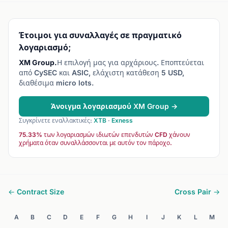
Forex.
Έτοιμοι για συναλλαγές σε πραγματικό
λογαριασμό;
XM Group.
Η επιλογή μας για αρχάριους. Εποπτεύεται
από CySEC και ASIC, ελάχιστη κατάθεση 5 USD,
διαθέσιμα micro lots.
Άνοιγμα λογαριασμού XM Group →
Συγκρίνετε εναλλακτικές:
XTB
·
Exness
75.33% των λογαριασμών ιδιωτών επενδυτών CFD χάνουν
χρήματα όταν συναλλάσσονται με αυτόν τον πάροχο.
← Contract Size
Cross Pair →
A
B
C
D
E
F
G
H
I
J
K
L
M