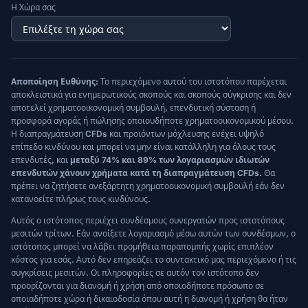
Η Χώρα σας
Αποποίηση Ευθύνης:
Το περιεχόμενο αυτού του ιστοτόπου παρέχεται
αποκλειστικά για ενημερωτικούς σκοπούς και σκοπούς σύγκρισης και δεν
αποτελεί χρηματοοικονομική συμβουλή, επενδυτική σύσταση ή
προσφορά αγοράς ή πώλησης οποιουδήποτε χρηματοοικονομικού μέσου.
Η διαπραγμάτευση CFDs και προϊόντων μόχλευσης ενέχει υψηλό
επίπεδο κινδύνου και μπορεί να μην είναι κατάλληλη για όλους τους
επενδυτές, και
μεταξύ 74% και 89% των λογαριασμών ιδιωτών
επενδυτών χάνουν χρήματα κατά τη διαπραγμάτευση CFDs.
Θα
πρέπει να ζητήσετε ανεξάρτητη χρηματοοικονομική συμβουλή εάν δεν
κατανοείτε πλήρως τους κινδύνους.
Αυτός ο ιστότοπος περιέχει συνδέσμους συνεργατών προς ιστοτόπους
μεσιτών τρίτων. Εάν ανοίξετε λογαριασμό μέσω αυτών των συνδέσμων, ο
ιστότοπος μπορεί να λάβει προμήθεια παραπομπής χωρίς επιπλέον
κόστος για εσάς. Αυτό δεν επηρεάζει το συντακτικό μας περιεχόμενο ή τις
συγκρίσεις μεσιτών. Οι πληροφορίες σε αυτόν τον ιστότοπο δεν
προορίζονται για διανομή ή χρήση από οποιοδήποτε πρόσωπο σε
οποιαδήποτε χώρα ή δικαιοδοσία όπου αυτή η διανομή ή χρήση θα ήταν