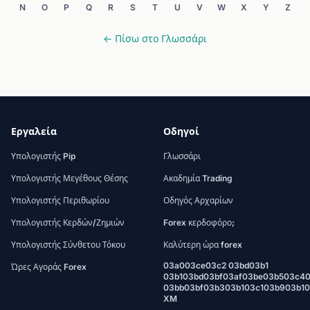
N
O
P
Q
R
S
T
U
V
W
X
Y
Z
← Πίσω στο Γλωσσάρι
Εργαλεία
Οδηγοί
Υπολογιστής Pip
Γλωσσάρι
Υπολογιστής Μεγέθους Θέσης
Ακαδημία Trading
Υπολογιστής Περιθωρίου
Οδηγός Αρχαρίων
Υπολογιστής Κερδών/Ζημιών
Forex κερδοφόρο;
Υπολογιστής Σύνθετου Τόκου
Καλύτερη ώρα forex
03a003ce03c2 03bd03b1
Ώρες Αγοράς Forex
03b103bd03bf03af03be03b503c4
03bb03bf03b303b103c103b903b1
XM