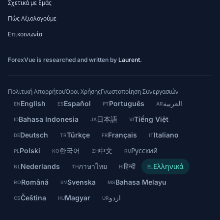
Σχετικά με Εμάς
Πώς Αξιολογούμε
Επικοινωνία
ForexVue is researched and written by
Laurent
.
Πολιτική Απορρήτου
Όροι Χρήσης
Γνωστοποίηση Συνεργασιών
English
Español
Português
العربية
EN
ES
PT
AR
Bahasa Indonesia
日本語
Tiếng Việt
ID
JA
VI
Deutsch
Türkçe
Français
Italiano
DE
TR
FR
IT
Polski
한국어
中文
Русский
PL
KO
ZH
RU
Nederlands
ภาษาไทย
हिन्दी
Ελληνικά
NL
TH
HI
EL
Română
Svenska
Bahasa Melayu
RO
SV
MS
Čeština
Magyar
اردو
CS
HU
UR