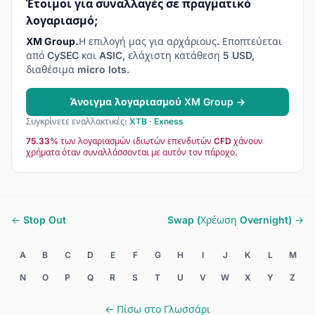
Έτοιμοι για συναλλαγές σε πραγματικό
λογαριασμό;
XM Group.
Η επιλογή μας για αρχάριους. Εποπτεύεται
από CySEC και ASIC, ελάχιστη κατάθεση 5 USD,
διαθέσιμα micro lots.
Άνοιγμα λογαριασμού XM Group →
Συγκρίνετε εναλλακτικές:
XTB
·
Exness
75.33% των λογαριασμών ιδιωτών επενδυτών CFD χάνουν
χρήματα όταν συναλλάσσονται με αυτόν τον πάροχο.
← Stop Out
Swap (Χρέωση Overnight) →
A
B
C
D
E
F
G
H
I
J
K
L
M
N
O
P
Q
R
S
T
U
V
W
X
Y
Z
← Πίσω στο Γλωσσάρι