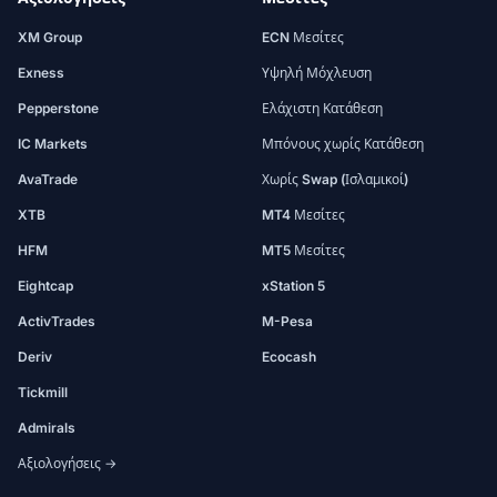
XM Group
ECN Μεσίτες
Exness
Υψηλή Μόχλευση
Pepperstone
Ελάχιστη Κατάθεση
IC Markets
Μπόνους χωρίς Κατάθεση
AvaTrade
Χωρίς Swap (Ισλαμικοί)
XTB
MT4 Μεσίτες
HFM
MT5 Μεσίτες
Eightcap
xStation 5
ActivTrades
M-Pesa
Deriv
Ecocash
Tickmill
Admirals
Αξιολογήσεις →