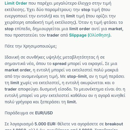
Limit Order
που παρέχει μεγαλύτερο έλεγχο στην τιμή
εκτέλεσης. Έχει δύο παραμέτρους: την stop τιμή (που
ενεργοποιεί την εντολή) και τη limit τιμή (που ορίζει την
χειρότερη αποδεκτή τιμή εκτέλεσης). Όταν η τιμή φτάσει το
stop επίπεδο, δημιουργείται μια limit order αντί για market,
που προστατεύει τον trader από
Slippage (Ολίσθηση)
.
Πότε την Χρησιμοποιούμε;
Ιδανική σε συνθήκες υψηλής μεταβλητότητας ή σε
σημαντικά νέα, όπου το spread μπορεί να εκραγεί. Σε μια
market order, η εντολή μπορεί να εκτελεστεί πολύ μακριά
από την αναμενόμενη τιμή. Με stop-limit, αν η τιμή περάσει
τη limit χωρίς να εκτελεστεί, η εντολή ακυρώνεται και ο
trader αποφεύγει δυσμενή είσοδο. Το μειονέκτημα είναι ότι η
εντολή μπορεί να μην εκτελεστεί καθόλου αν η αγορά κινηθεί
πολύ γρήγορα και ξεπεράσει τη limit.
Παράδειγμα σε EUR/USD
Σε λογαριασμό 5.000 EUR: θέλετε να αγοράσετε σε breakout