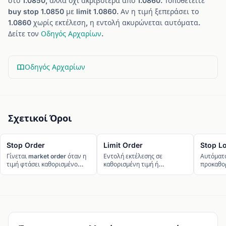
στο 1.0850, αλλά όχι ακριβότερα από 1.0860. Τοποθετείτε
buy stop 1.0850 με limit 1.0860. Αν η τιμή ξεπεράσει το
1.0860 χωρίς εκτέλεση, η εντολή ακυρώνεται αυτόματα.
Δείτε τον
Οδηγός Αρχαρίων
.
Οδηγός Αρχαρίων
Σχετικοί Όροι
Stop Order
Limit Order
Stop L
Γίνεται market order όταν η
Εντολή εκτέλεσης σε
Αυτόματο
τιμή φτάσει καθορισμένο
καθορισμένη τιμή ή
προκαθορ
επίπεδο.
καλύτερη.
σημαντικ