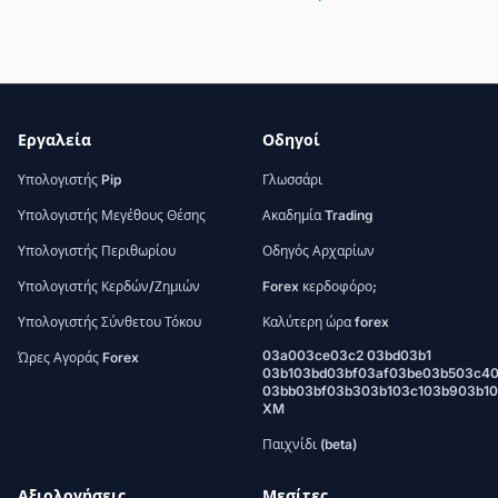
Εργαλεία
Οδηγοί
Υπολογιστής Pip
Γλωσσάρι
Υπολογιστής Μεγέθους Θέσης
Ακαδημία Trading
Υπολογιστής Περιθωρίου
Οδηγός Αρχαρίων
Υπολογιστής Κερδών/Ζημιών
Forex κερδοφόρο;
Υπολογιστής Σύνθετου Τόκου
Καλύτερη ώρα forex
03a003ce03c2 03bd03b1
Ώρες Αγοράς Forex
03b103bd03bf03af03be03b503c4
03bb03bf03b303b103c103b903b1
XM
Παιχνίδι (beta)
Αξιολογήσεις
Μεσίτες