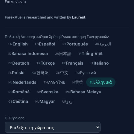
Επικοινωνία
ForexVue is researched and written by
Laurent
.
Πολιτική Απορρήτου
Όροι Χρήσης
Γνωστοποίηση Συνεργασιών
English
Español
Português
العربية
EN
ES
PT
AR
Bahasa Indonesia
日本語
Tiếng Việt
ID
JA
VI
Deutsch
Türkçe
Français
Italiano
DE
TR
FR
IT
Polski
한국어
中文
Русский
PL
KO
ZH
RU
Nederlands
ภาษาไทย
हिन्दी
Ελληνικά
NL
TH
HI
EL
Română
Svenska
Bahasa Melayu
RO
SV
MS
Čeština
Magyar
اردو
CS
HU
UR
Η Χώρα σας