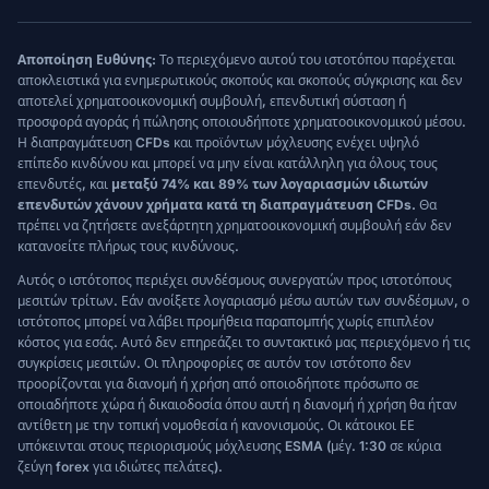
Αποποίηση Ευθύνης:
Το περιεχόμενο αυτού του ιστοτόπου παρέχεται
αποκλειστικά για ενημερωτικούς σκοπούς και σκοπούς σύγκρισης και δεν
αποτελεί χρηματοοικονομική συμβουλή, επενδυτική σύσταση ή
προσφορά αγοράς ή πώλησης οποιουδήποτε χρηματοοικονομικού μέσου.
Η διαπραγμάτευση CFDs και προϊόντων μόχλευσης ενέχει υψηλό
επίπεδο κινδύνου και μπορεί να μην είναι κατάλληλη για όλους τους
επενδυτές, και
μεταξύ 74% και 89% των λογαριασμών ιδιωτών
επενδυτών χάνουν χρήματα κατά τη διαπραγμάτευση CFDs.
Θα
πρέπει να ζητήσετε ανεξάρτητη χρηματοοικονομική συμβουλή εάν δεν
κατανοείτε πλήρως τους κινδύνους.
Αυτός ο ιστότοπος περιέχει συνδέσμους συνεργατών προς ιστοτόπους
μεσιτών τρίτων. Εάν ανοίξετε λογαριασμό μέσω αυτών των συνδέσμων, ο
ιστότοπος μπορεί να λάβει προμήθεια παραπομπής χωρίς επιπλέον
κόστος για εσάς. Αυτό δεν επηρεάζει το συντακτικό μας περιεχόμενο ή τις
συγκρίσεις μεσιτών. Οι πληροφορίες σε αυτόν τον ιστότοπο δεν
προορίζονται για διανομή ή χρήση από οποιοδήποτε πρόσωπο σε
οποιαδήποτε χώρα ή δικαιοδοσία όπου αυτή η διανομή ή χρήση θα ήταν
αντίθετη με την τοπική νομοθεσία ή κανονισμούς. Οι κάτοικοι ΕΕ
υπόκεινται στους περιορισμούς μόχλευσης ESMA (μέγ. 1:30 σε κύρια
ζεύγη forex για ιδιώτες πελάτες).