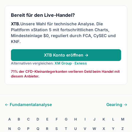
ändern.
Bereit für den Live-Handel?
XTB.
Unsere Wahl für technische Analyse. Die
Plattform xStation 5 mit fortschrittlichen Charts,
Mindesteinlage $0, reguliert durch FCA, CySEC und
KNF.
XTB Konto eröffnen →
Alternativen vergleichen:
XM Group
·
Exness
71% der CFD-Kleinanlegerkonten verlieren Geld beim Handel mit
diesem Anbieter.
← Fundamentalanalyse
Gearing →
A
B
C
D
E
F
G
H
I
J
K
L
M
N
O
P
Q
R
S
T
U
V
W
X
Y
Z