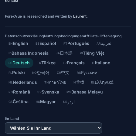
Kontakt
ForexVue is researched and written by
Laurent
.
Datenschutzerklärung
Nutzungsbedingungen
Affiliate-Offenlegung
English
Español
Português
العربية
EN
ES
PT
AR
Bahasa Indonesia
日本語
Tiếng Việt
ID
JA
VI
Deutsch
Türkçe
Français
Italiano
DE
TR
FR
IT
Polski
한국어
中文
Русский
PL
KO
ZH
RU
Nederlands
ภาษาไทย
हिन्दी
Ελληνικά
NL
TH
HI
EL
Română
Svenska
Bahasa Melayu
RO
SV
MS
Čeština
Magyar
اردو
CS
HU
UR
Ihr Land