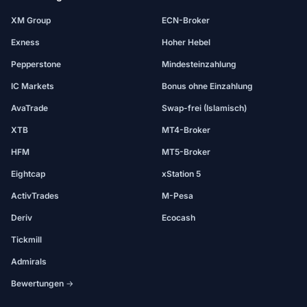
XM Group
ECN-Broker
Exness
Hoher Hebel
Pepperstone
Mindesteinzahlung
IC Markets
Bonus ohne Einzahlung
AvaTrade
Swap-frei (Islamisch)
XTB
MT4-Broker
HFM
MT5-Broker
Eightcap
xStation 5
ActivTrades
M-Pesa
Deriv
Ecocash
Tickmill
Admirals
Bewertungen →