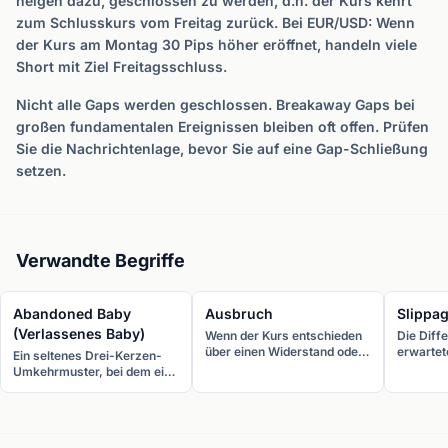
neigen dazu, geschlossen zu werden, d.h. der Kurs kehrt
zum Schlusskurs vom Freitag zurück. Bei EUR/USD: Wenn
der Kurs am Montag 30 Pips höher eröffnet, handeln viele
Short mit Ziel Freitagsschluss.
Nicht alle Gaps werden geschlossen. Breakaway Gaps bei
großen fundamentalen Ereignissen bleiben oft offen. Prüfen
Sie die Nachrichtenlage, bevor Sie auf eine Gap-Schließung
setzen.
Verwandte Begriffe
Abandoned Baby
Ausbruch
Slippa
(Verlassenes Baby)
Wenn der Kurs entschieden
Die Diff
über einen Widerstand oder
erwarte
Ein seltenes Drei-Kerzen-
eine Chartmuster-
tatsächl
Umkehrmuster, bei dem ein
Begrenzung steigt, was eine
Ausführu
Doji von beiden
mögliche Fortsetzung in
Order. S
benachbarten Kerzen durch
Ausbruchsrichtung mit
wenn si
Gaps getrennt ist. Bullish am
erhöhtem Momentum
Marktbe
Tief, bearish am Hoch.
signalisiert.
der Orde