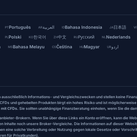
Português
العربية
Bahasa Indonesia
日本語
PT
AR
ID
JA
VI
Polski
한국어
中文
Русский
Nederlands
PL
KO
ZH
RU
NL
a
Bahasa Melayu
Čeština
Magyar
اردو
MS
CS
HU
UR
en ausschließlich Informations- und Vergleichszwecken und stellen keine Fi
CFDs und gehebelten Produkten birgt ein hohes Risiko und ist möglicherweise 
 mit CFDs.
Sie sollten unabhängige Finanzberatung einholen, wenn Sie die dam
tanbieter-Brokern. Wenn Sie über diese Links ein Konto eröffnen, kann die Web
len Inhalte noch unsere Broker-Vergleiche. Die Informationen auf dieser Websi
nen eine solche Verbreitung oder Nutzung gegen lokale Gesetze oder Vorschr
en für Privatkunden).