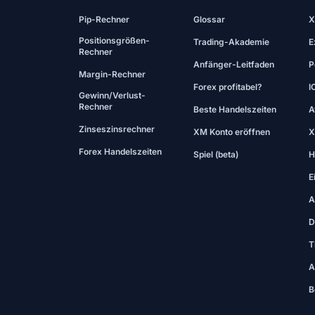
Pip-Rechner
Glossar
X
Positionsgrößen-
Trading-Akademie
E
Rechner
Anfänger-Leitfaden
P
Margin-Rechner
Forex profitabel?
I
Gewinn/Verlust-
Rechner
Beste Handelszeiten
A
Zinseszinsrechner
XM Konto eröffnen
X
Forex Handelszeiten
Spiel (beta)
H
E
A
D
T
A
B