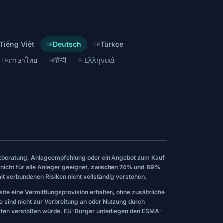
Tiếng Việt
Deutsch
Türkçe
DE
TR
ภาษาไทย
हिन्दी
Ελληνικά
TH
HI
EL
nanzberatung, Anlageempfehlung oder ein Angebot zum Kauf
nicht für alle Anleger geeignet,
zwischen 74% und 89%
it verbundenen Risiken nicht vollständig verstehen.
site eine Vermittlungsprovision erhalten, ohne zusätzliche
te sind nicht zur Verbreitung an oder Nutzung durch
iften verstoßen würde. EU-Bürger unterliegen den ESMA-