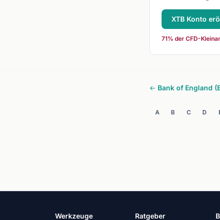
XTB Konto erö
71% der CFD-Kleinan
← Bank of England (
A
B
C
D
Werkzeuge
Ratgeber
B