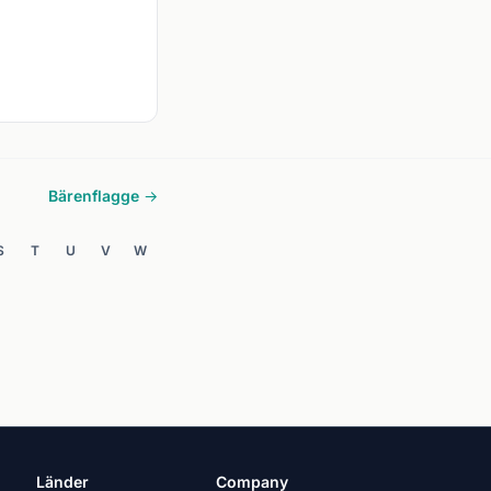
Bärenflagge →
S
T
U
V
W
Länder
Company