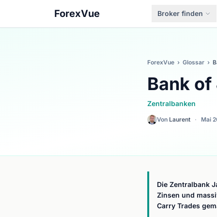
ForexVue
Broker finden
ForexVue
›
Glossar
›
B
Bank of
Zentralbanken
Von
Laurent
·
Mai 
Die Zentralbank J
Zinsen und massi
Carry Trades gem