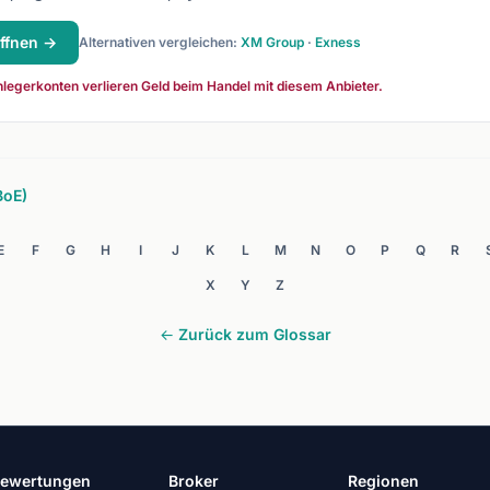
ffnen →
Alternativen vergleichen:
XM Group
·
Exness
legerkonten verlieren Geld beim Handel mit diesem Anbieter.
BoE)
E
F
G
H
I
J
K
L
M
N
O
P
Q
R
X
Y
Z
← Zurück zum Glossar
ewertungen
Broker
Regionen