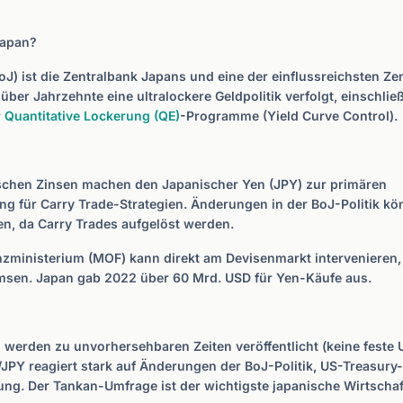
Japan?
oJ) ist die Zentralbank Japans und eine der einflussreichsten Z
über Jahrzehnte eine ultralockere Geldpolitik verfolgt, einschlie
r
Quantitative Lockerung (QE)
-Programme (Yield Curve Control).
ischen Zinsen machen den Japanischer Yen (JPY) zur primären
g für Carry Trade-Strategien. Änderungen in der BoJ-Politik k
, da Carry Trades aufgelöst werden.
nzministerium (MOF) kann direkt am Devisenmarkt intervenieren
sen. Japan gab 2022 über 60 Mrd. USD für Yen-Käufe aus.
werden zu unvorhersehbaren Zeiten veröffentlicht (keine feste 
JPY reagiert stark auf Änderungen der BoJ-Politik, US-Treasury
ng. Der Tankan-Umfrage ist der wichtigste japanische Wirtschaft