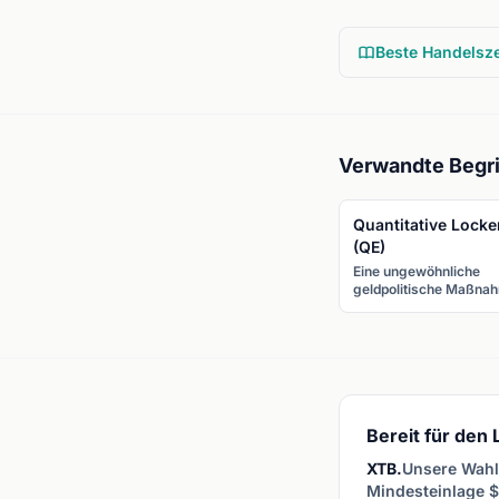
Beste Handelsze
Verwandte Begri
Quantitative Lock
(QE)
Eine ungewöhnliche
geldpolitische Maßna
bei der eine Zentralba
Wertpapiere (hauptsäc
Staatsanleihen) kauft,
die Geldmenge zu erh
und die Wirtschaft zu
stimulieren. QE schwä
typischerweise eine
Währung.
Bereit für den
XTB.
Unsere Wahl 
Mindesteinlage $