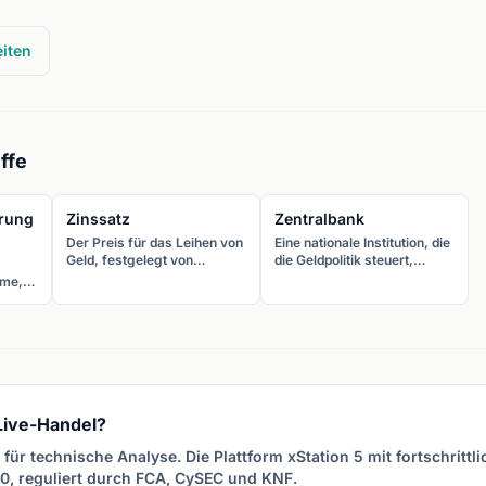
iten
ffe
erung
Zinssatz
Zentralbank
Der Preis für das Leihen von
Eine nationale Institution, die
Geld, festgelegt von
die Geldpolitik steuert,
Zentralbanken als Leitzins.
Zinssätze festlegt und die
hme,
Zinsdifferenzen zwischen
Währungsstabilität
nk
Ländern sind der wichtigste
überwacht. Zentralbank-
hlich
fundamentale Treiber für
Entscheidungen sind die
 um
Währungskurse.
wichtigsten Treiber im
öhen
Forex-Markt.
cht
 Live-Handel?
für technische Analyse. Die Plattform xStation 5 mit fortschrittl
0, reguliert durch FCA, CySEC und KNF.