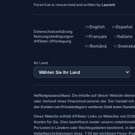
ForexVue is researched and written by
Laurent
.
English
Español
EN
ES
Datenschutzerklärung
Français
Italiano
Nutzungsbedingungen
FR
IT
Affiliate-Offenlegung
Română
Svensk
RO
SV
Ihr Land
Haftungsausschluss:
Die Inhalte auf dieser Website dien
oder Verkauf eines Finanzinstruments dar. Der Handel mit 
der Konten von Privatanlegern verlieren Geld beim Handel
Diese Website enthält Affiliate-Links zu Websites von Drit
Kosten für Sie. Dies beeinflusst weder unsere redaktionel
Personen in Ländern oder Rechtsgebieten bestimmt, in de
Hebelbeschränkungen (max. 1:30 bei wichtigen Forex-Paar