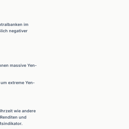
entralbanken im
ßlich negativer
önnen massive Yen-
, um extreme Yen-
Uhrzeit wie andere
-Renditen und
sindikator.