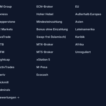
M Group
ECN-Broker
EU
xness
Hoher Hebel
Außerhalb Europas
epperstone
Mindesteinzahlung
Asien
C Markets
Bonus ohne Einzahlung
Lateinamerika
vaTrade
Swap-frei (Islamisch)
Karibik
TB
MT4-Broker
Afrika
FM
MT5-Broker
Unreguliert
ightcap
xStation 5
ctivTrades
M-Pesa
eriv
Ecocash
ickmill
dmirals
ewertungen →