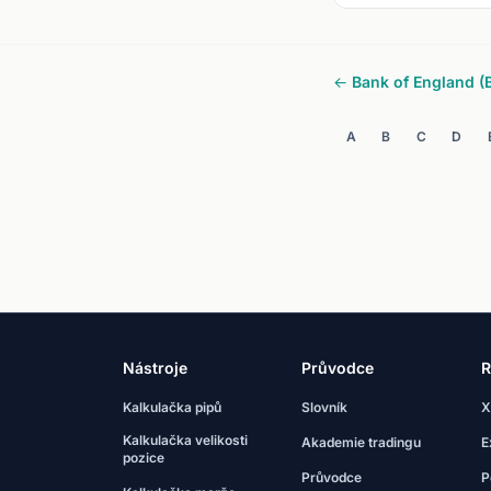
← Bank of England (
A
B
C
D
Nástroje
Průvodce
R
Kalkulačka pipů
Slovník
X
Kalkulačka velikosti
Akademie tradingu
E
pozice
Průvodce
P