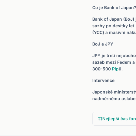
Co je Bank of Japan
Bank of Japan (BoJ) 
sazby po desítky let
(YCC) a masivní náku
BoJ a JPY
JPY je třetí nejobch
sazeb mezi Fedem a
300-500
Pip
ů.
Intervence
Japonské ministerstv
nadměrnému oslaben
Nejlepší čas for