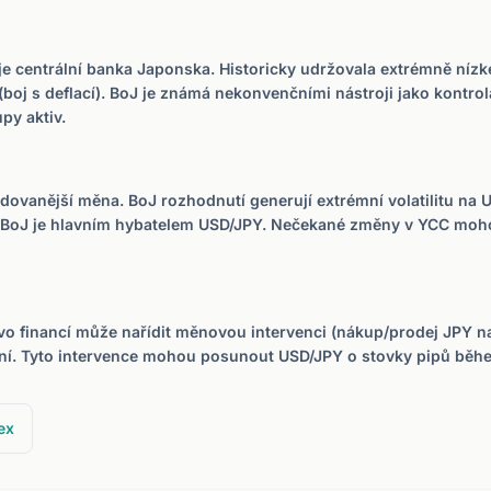
?
je centrální banka Japonska. Historicky udržovala extrémně níz
 (boj s deflací). BoJ je známá nekonvenčními nástroji jako kontro
py aktiv.
odovanější měna. BoJ rozhodnutí generují extrémní volatilitu na 
 BoJ je hlavním hybatelem USD/JPY. Nečekané změny v YCC moh
o financí může nařídit měnovou intervenci (nákup/prodej JPY na
í. Tyto intervence mohou posunout USD/JPY o stovky pipů běh
ex