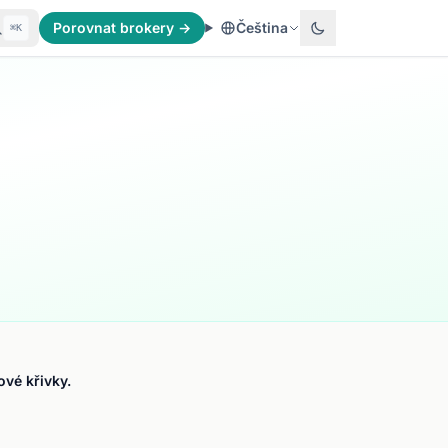
Porovnat brokery →
Čeština
⌘K
vé křivky.