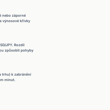
ké nebo záporné
la výnosové křivky
USD/JPY. Rozdíl
ou způsobit pohyby
 trhu) k zabránění
em minut.