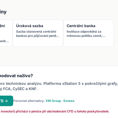
íny
ění
Úroková sazba
Centrální banka
Sazba stanovená centrální
Instituce odpovědná za
bankou pro půjčování peněz.
měnovou politiku země,
Nejdůležitější faktor
řízení úrokových sazeb a
 banka
ovlivňující hodnotu měny na
dohled nad finančním
iná
forexu.
systémem. Pro ČR je to
ní
ČNB.
hodovat naživo?
ro technickou analýzu. Platforma xStation 5 s pokročilými grafy,
ný FCA, CySEC a KNF.
XTB →
Porovnat alternativy:
XM Group
·
Exness
 investorů přichází o peníze při obchodování CFD u tohoto poskytovatele.