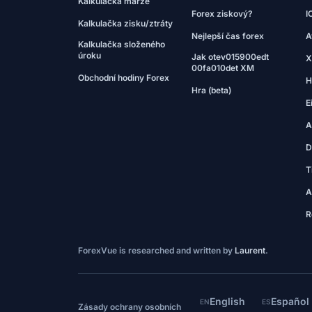
Kalkulačka marže
Forex ziskový?
I
Kalkulačka zisku/ztráty
Nejlepší čas forex
A
Kalkulačka složeného
úroku
Jak otev015900edt
X
00fa010det XM
Obchodní hodiny Forex
H
Hra (beta)
E
A
D
T
A
R
ForexVue is researched and written by
Laurent
.
English
Español
EN
ES
Zásady ochrany osobních