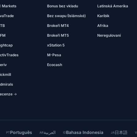
C Markets
Bonus bez vkladu
Latinská Amerika
vaTrade
Bez swapu (Islámské)
Karibik
TB
Brokeři MT4
Afrika
FM
Brokeři MT5
Neregulovaní
ightcap
xStation 5
ctivTrades
M-Pesa
eriv
Ecocash
ickmill
dmirals
ecenze →
Português
العربية
Bahasa Indonesia
日本語
PT
AR
ID
JA
V