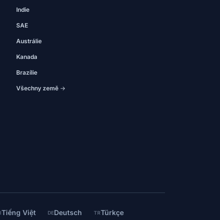
Indie
SAE
Austrálie
Kanada
Brazílie
Všechny země →
Tiếng Việt
Deutsch
Türkçe
I
DE
TR