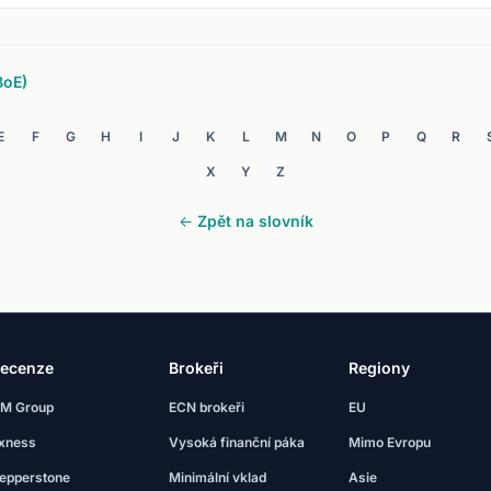
BoE)
E
F
G
H
I
J
K
L
M
N
O
P
Q
R
X
Y
Z
← Zpět na slovník
ecenze
Brokeři
Regiony
M Group
ECN brokeři
EU
xness
Vysoká finanční páka
Mimo Evropu
epperstone
Minimální vklad
Asie