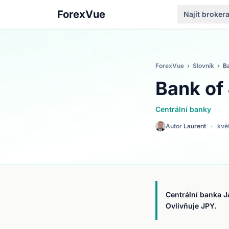
ForexVue
Najít broker
ForexVue
›
Slovník
›
B
Bank of
Centrální banky
Autor
Laurent
·
kvě
Centrální banka J
Ovlivňuje JPY.