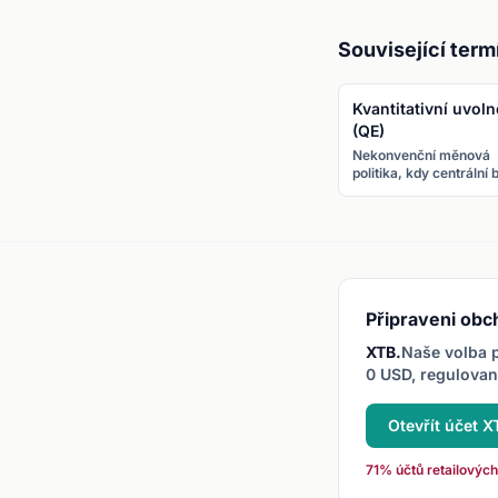
Související term
Kvantitativní uvoln
(QE)
Nekonvenční měnová
politika, kdy centrální
nakupuje dluhopisy a j
aktiva k zvýšení peněž
zásoby a snížení
dlouhodobých sazeb.
Připraveni obc
XTB.
Naše volba p
0 USD, regulova
Otevřít účet 
71% účtů retailových