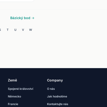
Bázický bod →
S
T
U
V
W
Země
Company
Spojené království
O nás
Německo
Jak hodnotíme
Francie
Kontaktujte nás