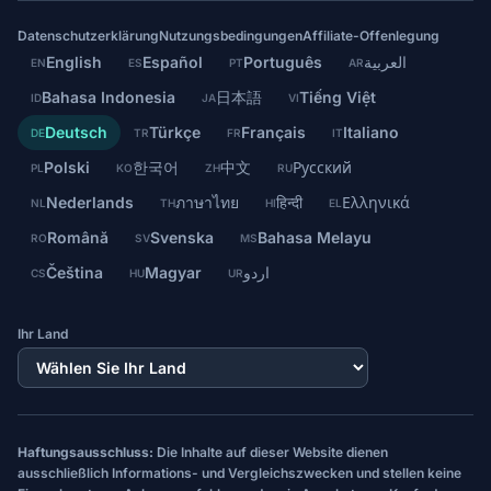
Datenschutzerklärung
Nutzungsbedingungen
Affiliate-Offenlegung
English
Español
Português
العربية
EN
ES
PT
AR
Bahasa Indonesia
日本語
Tiếng Việt
ID
JA
VI
Deutsch
Türkçe
Français
Italiano
DE
TR
FR
IT
Polski
한국어
中文
Русский
PL
KO
ZH
RU
Nederlands
ภาษาไทย
हिन्दी
Ελληνικά
NL
TH
HI
EL
Română
Svenska
Bahasa Melayu
RO
SV
MS
Čeština
Magyar
اردو
CS
HU
UR
Ihr Land
Haftungsausschluss:
Die Inhalte auf dieser Website dienen
ausschließlich Informations- und Vergleichszwecken und stellen keine