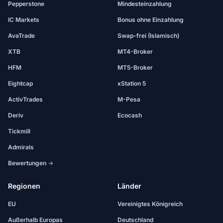
Pepperstone
Mindesteinzahlung
IC Markets
Bonus ohne Einzahlung
AvaTrade
Swap-frei (Islamisch)
XTB
MT4-Broker
HFM
MT5-Broker
Eightcap
xStation 5
ActivTrades
M-Pesa
Deriv
Ecocash
Tickmill
Admirals
Bewertungen →
Regionen
Länder
EU
Vereinigtes Königreich
Außerhalb Europas
Deutschland