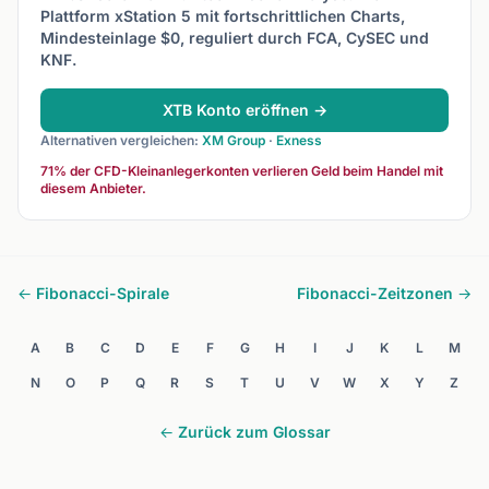
Plattform xStation 5 mit fortschrittlichen Charts,
Mindesteinlage $0, reguliert durch FCA, CySEC und
KNF.
XTB Konto eröffnen →
Alternativen vergleichen:
XM Group
·
Exness
71% der CFD-Kleinanlegerkonten verlieren Geld beim Handel mit
diesem Anbieter.
← Fibonacci-Spirale
Fibonacci-Zeitzonen →
A
B
C
D
E
F
G
H
I
J
K
L
M
N
O
P
Q
R
S
T
U
V
W
X
Y
Z
← Zurück zum Glossar