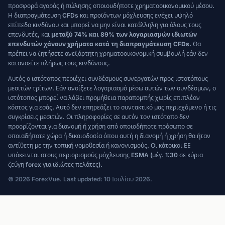
προσφορά αγοράς ή πώλησης οποιουδήποτε χρηματοοικονομικού μέσου.
Η διαπραγμάτευση CFDs και προϊόντων μόχλευσης ενέχει υψηλό
επίπεδο κινδύνου και μπορεί να μην είναι κατάλληλη για όλους τους
επενδυτές, και
μεταξύ 74% και 89% των λογαριασμών ιδιωτών
επενδυτών χάνουν χρήματα κατά τη διαπραγμάτευση CFDs.
Θα
πρέπει να ζητήσετε ανεξάρτητη χρηματοοικονομική συμβουλή εάν δεν
κατανοείτε πλήρως τους κινδύνους.
Αυτός ο ιστότοπος περιέχει συνδέσμους συνεργατών προς ιστοτόπους
μεσιτών τρίτων. Εάν ανοίξετε λογαριασμό μέσω αυτών των συνδέσμων, ο
ιστότοπος μπορεί να λάβει προμήθεια παραπομπής χωρίς επιπλέον
κόστος για εσάς. Αυτό δεν επηρεάζει το συντακτικό μας περιεχόμενο ή τις
συγκρίσεις μεσιτών. Οι πληροφορίες σε αυτόν τον ιστότοπο δεν
προορίζονται για διανομή ή χρήση από οποιοδήποτε πρόσωπο σε
οποιαδήποτε χώρα ή δικαιοδοσία όπου αυτή η διανομή ή χρήση θα ήταν
αντίθετη με την τοπική νομοθεσία ή κανονισμούς. Οι κάτοικοι ΕΕ
υπόκεινται στους περιορισμούς μόχλευσης ESMA (μέγ. 1:30 σε κύρια
ζεύγη forex για ιδιώτες πελάτες).
© 2026 ForexVue. Last updated: 10 Ιουλίου 2026.