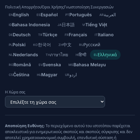
Πολιτική Απορρήτου
Όροι Χρήσης
Γνωστοποίηση Συνεργασιών
English
Español
Português
العربية
EN
ES
PT
AR
Bahasa Indonesia
日本語
Tiếng Việt
ID
JA
VI
Deutsch
Türkçe
Français
Italiano
DE
TR
FR
IT
Polski
한국어
中文
Русский
PL
KO
ZH
RU
Nederlands
ภาษาไทย
हिन्दी
Ελληνικά
NL
TH
HI
EL
Română
Svenska
Bahasa Melayu
RO
SV
MS
Čeština
Magyar
اردو
CS
HU
UR
Η Χώρα σας
Αποποίηση Ευθύνης:
Το περιεχόμενο αυτού του ιστοτόπου παρέχεται
αποκλειστικά για ενημερωτικούς σκοπούς και σκοπούς σύγκρισης και δεν
αποτελεί χρηματοοικονομική συμβουλή, επενδυτική σύσταση ή