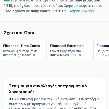
Retracement
σε 61,8% τιμής συμπίπτει με time projection
1,618, η σύγκλιση ενισχύει το σήμα. Χρησιμοποιήστε το στο
TradingView σε daily charts. Δείτε τον
Οδηγός Αρχαρίων
.
Σχετικοί Όροι
Fibonacci Time Zones
Fibonacci Extension
Fibona
Κατακόρυφες γραμμές σε
Στόχοι τιμής πέρα από
Οριζόντι
αποστάσεις ακολουθίας
100%: 127,2%, 161,8%,
38,2%, 
Fibonacci.
261,8%.
78,6%. E
Έτοιμοι για συναλλαγές σε πραγματικό
λογαριασμό;
XTB.
Η επιλογή μας για τεχνική ανάλυση. Η πλατφόρμα
xStation 5 με προηγμένα γραφήματα, μηδενική
ελάχιστη κατάθεση, εποπτεύεται από CySEC και FCA.