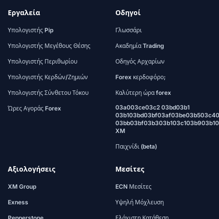
Εργαλεία
Οδηγοί
Υπολογιστής Pip
Γλωσσάρι
Υπολογιστής Μεγέθους Θέσης
Ακαδημία Trading
Υπολογιστής Περιθωρίου
Οδηγός Αρχαρίων
Υπολογιστής Κερδών/Ζημιών
Forex κερδοφόρο;
Υπολογιστής Σύνθετου Τόκου
Καλύτερη ώρα forex
03a003ce03c2 03bd03b1
Ώρες Αγοράς Forex
03b103bd03bf03af03be03b503c4
03bb03bf03b303b103c103b903b1
XM
Παιχνίδι (beta)
Αξιολογήσεις
Μεσίτες
XM Group
ECN Μεσίτες
Exness
Υψηλή Μόχλευση
Pepperstone
Ελάχιστη Κατάθεση