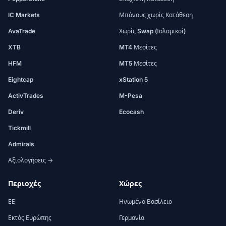
IC Markets
Μπόνους χωρίς Κατάθεση
AvaTrade
Χωρίς Swap (Ισλαμικοί)
XTB
MT4 Μεσίτες
HFM
MT5 Μεσίτες
Eightcap
xStation 5
ActivTrades
M-Pesa
Deriv
Ecocash
Tickmill
Admirals
Αξιολογήσεις →
Περιοχές
Χώρες
ΕΕ
Ηνωμένο Βασίλειο
Εκτός Ευρώπης
Γερμανία