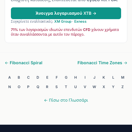
Άνοιγμα λογαριασμού XTB →
Συγκρίνετε εναλλακτικές:
XM Group
·
Exness
71% των λογαριασμών ιδιωτών επενδυτών CFD χάνουν χρήματα
όταν συναλλάσσονται με αυτόν τον πάροχο.
← Fibonacci Spiral
Fibonacci Time Zones →
A
B
C
D
E
F
G
H
I
J
K
L
M
N
O
P
Q
R
S
T
U
V
W
X
Y
Z
← Πίσω στο Γλωσσάρι