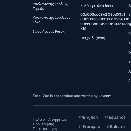
Υπολογιστής Κερδών/
Καλύτερη ώρα forex
A
Ζημιών
03a003ce03c2 03bd03b1
X
Υπολογιστής Σύνθετου
03b103bd03bf03af03be03b
Τόκου
03bb03bf03b303b103c103b
H
XM
Ώρες Αγοράς Forex
E
Παιχνίδι (beta)
A
D
T
A
Α
ForexVue is researched and written by
Laurent
.
English
Español
EN
ES
Πολιτική Απορρήτου
Όροι Χρήσης
Français
Italiano
FR
IT
Γνωστοποίηση