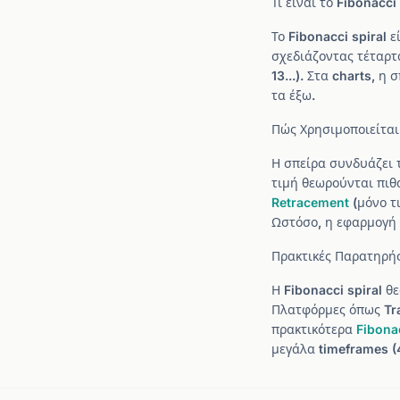
Τι είναι το Fibonacci 
Το Fibonacci spiral 
σχεδιάζοντας τέταρτα
13...). Στα charts, 
τα έξω.
Πώς Χρησιμοποιείται
Η σπείρα συνδυάζει τ
τιμή θεωρούνται πι
Retracement
(μόνο τ
Ωστόσο, η εφαρμογή τ
Πρακτικές Παρατηρή
Η Fibonacci spiral θ
Πλατφόρμες όπως Tra
πρακτικότερα
Fibona
μεγάλα timeframes (4