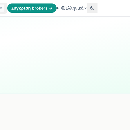
Σύγκριση brokers →
Ελληνικά
⌘K