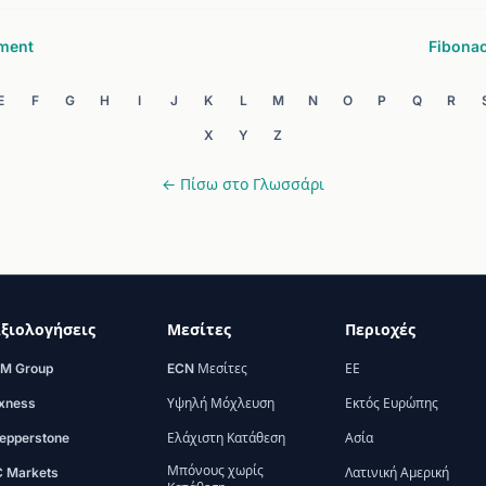
ement
Fibonac
E
F
G
H
I
J
K
L
M
N
O
P
Q
R
X
Y
Z
← Πίσω στο Γλωσσάρι
ξιολογήσεις
Μεσίτες
Περιοχές
M Group
ECN Μεσίτες
ΕΕ
xness
Υψηλή Μόχλευση
Εκτός Ευρώπης
epperstone
Ελάχιστη Κατάθεση
Ασία
Μπόνους χωρίς
C Markets
Λατινική Αμερική