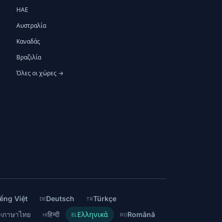
ΗΑΕ
Αυστραλία
Καναδάς
Βραζιλία
Όλες οι χώρες →
ếng Việt
Deutsch
Türkçe
DE
TR
ภาษาไทย
हिन्दी
Ελληνικά
Română
H
HI
EL
RO