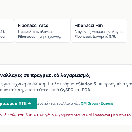
Fibonacci Arcs
Fibonacci Fan
8).
Ημικύκλια αναλογίες
Διαγώνιες γραμμές αναλογίες
cci.
Fibonacci. Τιμή + χρόνος.
Fibonacci. Δυναμικά S/R.
υναλλαγές σε πραγματικό λογαριασμό;
ας για τεχνική ανάλυση. Η πλατφόρμα xStation 5 με προηγμένα γ
η κατάθεση, εποπτεύεται από CySEC και FCA.
ριασμού XTB →
Συγκρίνετε εναλλακτικές:
XM Group
·
Exness
ν ιδιωτών επενδυτών CFD χάνουν χρήματα όταν συναλλάσσονται με αυτόν το