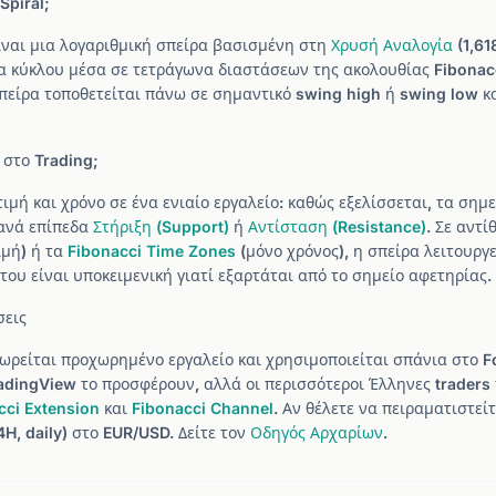
Spiral;
είναι μια λογαριθμική σπείρα βασισμένη στη
Χρυσή Αναλογία
(1,61
 κύκλου μέσα σε τετράγωνα διαστάσεων της ακολουθίας Fibonacci (1
η σπείρα τοποθετείται πάνω σε σημαντικό swing high ή swing low κ
 στο Trading;
ιμή και χρόνο σε ένα ενιαίο εργαλείο: καθώς εξελίσσεται, τα σημ
θανά επίπεδα
Στήριξη (Support)
ή
Αντίσταση (Resistance)
. Σε αντί
ιμή) ή τα
Fibonacci Time Zones
(μόνο χρόνος), η σπείρα λειτουργε
ου είναι υποκειμενική γιατί εξαρτάται από το σημείο αφετηρίας.
σεις
εωρείται προχωρημένο εργαλείο και χρησιμοποιείται σπάνια στο For
dingView το προσφέρουν, αλλά οι περισσότεροι Έλληνες traders
cci Extension
και
Fibonacci Channel
. Αν θέλετε να πειραματιστεί
H, daily) στο EUR/USD. Δείτε τον
Οδηγός Αρχαρίων
.