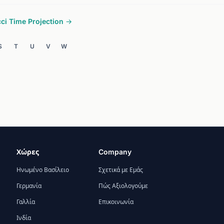
ci Time Projection →
S
T
U
V
W
Χώρες
Company
Ηνωμένο Βασίλειο
Σχετικά με Εμάς
Γερμανία
Πώς Αξιολογούμε
Γαλλία
Επικοινωνία
Ινδία