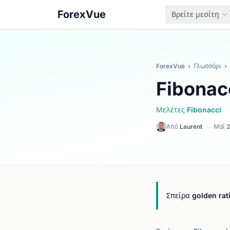
ForexVue
Βρείτε μεσίτη
ForexVue
›
Γλωσσάρι
›
Fibonacc
Μελέτες Fibonacci
Από
Laurent
·
Μαΐ 
Σπείρα golden ra