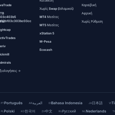
Κατάθεση
vaTrade
Καραϊβική
Χωρίς Swap (Ισλαμικοί)
TB
Αφρική
503c403b5
MT4 Μεσίτες
903b103c303bc03cc
FM
Χωρίς Ρύθμιση
MT5 Μεσίτες
ightcap
xStation 5
ctivTrades
M-Pesa
eriv
Ecocash
ickmill
dmirals
ξιολογήσεις →
Português
العربية
Bahasa Indonesia
日本語
Ti
PT
AR
ID
JA
VI
Polski
한국어
中文
Русский
Nederlands
PL
KO
ZH
RU
NL
T