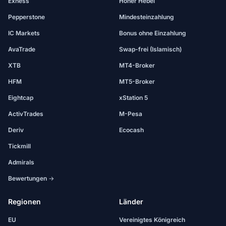
Exness
Hoher Hebel
Pepperstone
Mindesteinzahlung
IC Markets
Bonus ohne Einzahlung
AvaTrade
Swap-frei (Islamisch)
XTB
MT4-Broker
HFM
MT5-Broker
Eightcap
xStation 5
ActivTrades
M-Pesa
Deriv
Ecocash
Tickmill
Admirals
Bewertungen →
Regionen
Länder
EU
Vereinigtes Königreich