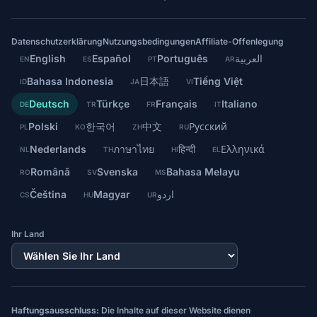
Datenschutzerklärung
Nutzungsbedingungen
Affiliate-Offenlegung
English
Español
Português
العربية
EN
ES
PT
AR
Bahasa Indonesia
日本語
Tiếng Việt
ID
JA
VI
Deutsch
Türkçe
Français
Italiano
DE
TR
FR
IT
Polski
한국어
中文
Русский
PL
KO
ZH
RU
Nederlands
ภาษาไทย
हिन्दी
Ελληνικά
NL
TH
HI
EL
Română
Svenska
Bahasa Melayu
RO
SV
MS
Čeština
Magyar
اردو
CS
HU
UR
Ihr Land
Haftungsausschluss:
Die Inhalte auf dieser Website dienen