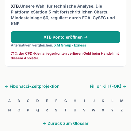
XTB.
Unsere Wahl für technische Analyse. Die
Plattform xStation 5 mit fortschrittlichen Charts,
Mindesteinlage $0, reguliert durch FCA, CySEC und
KNF.
XTB Konto eröffnen →
Alternativen vergleichen:
XM Group
·
Exness
71% der CFD-Kleinanlegerkonten verlieren Geld beim Handel mit
diesem Anbieter.
← Fibonacci-Zeitprojektion
Fill or Kill (FOK) →
A
B
C
D
E
F
G
H
I
J
K
L
M
N
O
P
Q
R
S
T
U
V
W
X
Y
Z
← Zurück zum Glossar