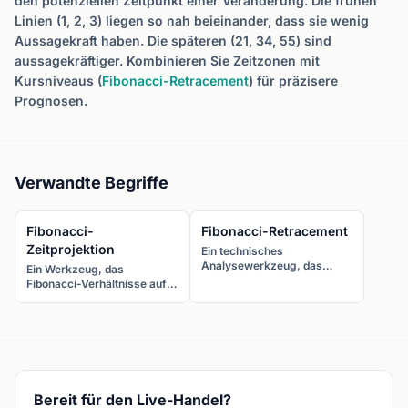
den potenziellen Zeitpunkt einer Veränderung. Die frühen
Linien (1, 2, 3) liegen so nah beieinander, dass sie wenig
Aussagekraft haben. Die späteren (21, 34, 55) sind
aussagekräftiger. Kombinieren Sie Zeitzonen mit
Kursniveaus (
Fibonacci-Retracement
) für präzisere
Prognosen.
Verwandte Begriffe
Fibonacci-
Fibonacci-Retracement
Zeitprojektion
Ein technisches
Analysewerkzeug, das
Ein Werkzeug, das
horizontale Linien bei
Fibonacci-Verhältnisse auf
wichtigen Fibonacci-
die Dauer einer
Verhältnissen (23,6 %, 38,2
Kursbewegung anwendet,
%, 50 %, 61,8 %, 78,6 %)
um vorherzusagen, wann
einzeichnet, um potenzielle
die nächste bedeutende
Unterstützungs- und
Bewegung eintreten könnte.
Widerstandsniveaus
während Rücksetzern zu
identifizieren.
Bereit für den Live-Handel?