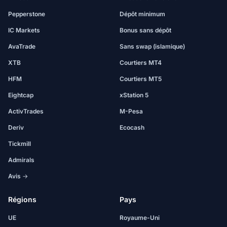
Pepperstone
Dépôt minimum
IC Markets
Bonus sans dépôt
AvaTrade
Sans swap (islamique)
XTB
Courtiers MT4
HFM
Courtiers MT5
Eightcap
xStation 5
ActivTrades
M-Pesa
Deriv
Ecocash
Tickmill
Admirals
Avis →
Régions
Pays
UE
Royaume-Uni