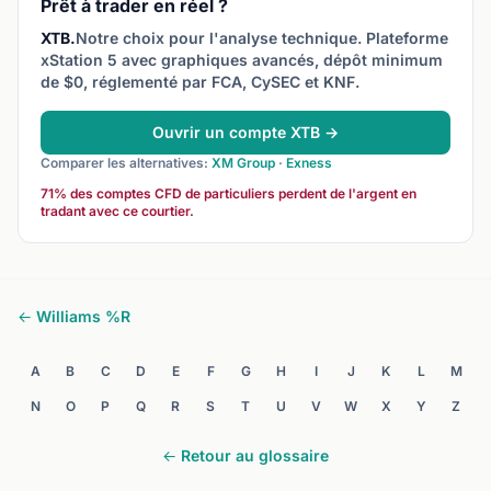
Prêt à trader en réel ?
XTB.
Notre choix pour l'analyse technique. Plateforme
xStation 5 avec graphiques avancés, dépôt minimum
de $0, réglementé par FCA, CySEC et KNF.
Ouvrir un compte XTB →
Comparer les alternatives:
XM Group
·
Exness
71% des comptes CFD de particuliers perdent de l'argent en
tradant avec ce courtier.
← Williams %R
A
B
C
D
E
F
G
H
I
J
K
L
M
N
O
P
Q
R
S
T
U
V
W
X
Y
Z
← Retour au glossaire