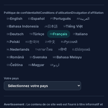
Politique de confidentialité
Conditions d'utilisation
Divulgation d'affiliation
English
Español
Português
العربية
EN
ES
PT
AR
Bahasa Indonesia
日本語
Tiếng Việt
ID
JA
VI
Deutsch
Türkçe
Français
Italiano
DE
TR
FR
IT
Polski
한국어
中文
Русский
PL
KO
ZH
RU
Nederlands
ภาษาไทย
हिन्दी
Ελληνικά
NL
TH
HI
EL
Română
Svenska
Bahasa Melayu
RO
SV
MS
Čeština
Magyar
اردو
CS
HU
UR
Votre pays
Avertissement :
Le contenu de ce site web est fourni à titre informatif et