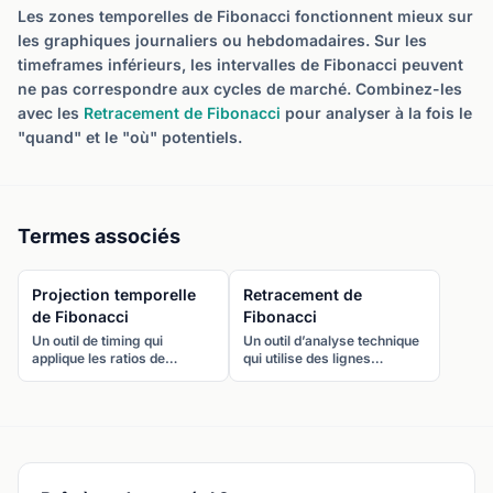
Les zones temporelles de Fibonacci fonctionnent mieux sur
les graphiques journaliers ou hebdomadaires. Sur les
timeframes inférieurs, les intervalles de Fibonacci peuvent
ne pas correspondre aux cycles de marché. Combinez-les
avec les
Retracement de Fibonacci
pour analyser à la fois le
"quand" et le "où" potentiels.
Termes associés
Projection temporelle
Retracement de
de Fibonacci
Fibonacci
Un outil de timing qui
Un outil d’analyse technique
applique les ratios de
qui utilise des lignes
Fibonacci à la durée d’un
horizontales aux ratios clés
mouvement de prix passé
de Fibonacci (23,6 %, 38,2
pour projeter quand le
%, 50 %, 61,8 %, 78,6 %)
prochain mouvement
pour identifier les niveaux
significatif pourrait se
potentiels de support et
produire.
résistance lors d’un repli.