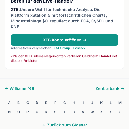
Bereit für den Live-Handel?
XTB.
Unsere Wahl für technische Analyse. Die
Plattform xStation 5 mit fortschrittlichen Charts,
Mindesteinlage $0, reguliert durch FCA, CySEC und
KNF.
XTB Konto eröffnen →
Alternativen vergleichen:
XM Group
·
Exness
71% der CFD-Kleinanlegerkonten verlieren Geld beim Handel mit
diesem Anbieter.
← Williams %R
Zentralbank →
A
B
C
D
E
F
G
H
I
J
K
L
M
N
O
P
Q
R
S
T
U
V
W
X
Y
Z
← Zurück zum Glossar