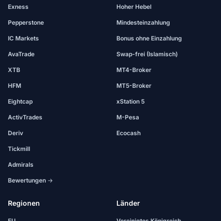
Exness
Hoher Hebel
Pepperstone
Mindesteinzahlung
IC Markets
Bonus ohne Einzahlung
AvaTrade
Swap-frei (Islamisch)
XTB
MT4-Broker
HFM
MT5-Broker
Eightcap
xStation 5
ActivTrades
M-Pesa
Deriv
Ecocash
Tickmill
Admirals
Bewertungen →
Regionen
Länder
EU
Vereinigtes Königreich