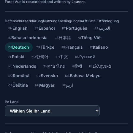
ForexVue is researched and written by
Laurent
.
Datenschutzerklärung
Nutzungsbedingungen
Affiliate-Offenlegung
English
Español
Português
العربية
EN
ES
PT
AR
Bahasa Indonesia
日本語
Tiếng Việt
ID
JA
VI
Deutsch
Türkçe
Français
Italiano
DE
TR
FR
IT
Polski
한국어
中文
Русский
PL
KO
ZH
RU
Nederlands
ภาษาไทย
हिन्दी
Ελληνικά
NL
TH
HI
EL
Română
Svenska
Bahasa Melayu
RO
SV
MS
Čeština
Magyar
اردو
CS
HU
UR
Ihr Land