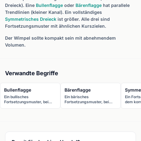
Dreieck). Eine
Bullenflagge
oder
Bärenflagge
hat parallele
Trendlinien (kleiner Kanal). Ein vollständiges
Symmetrisches Dreieck
ist größer. Alle drei sind
Fortsetzungsmuster mit ähnlichen Kurszielen.
Der Wimpel sollte kompakt sein mit abnehmendem
Volumen.
Verwandte Begriffe
Bullenflagge
Bärenflagge
Symmet
Ein bullisches
Ein bärisches
Ein Fort
Fortsetzungsmuster, bei
Fortsetzungsmuster, bei
dem kon
dem eine starke Rallye (der
dem ein scharfer Rückgang
Trendlin
Flaggenmast) von einer
(der Flaggenmast) von einer
und höhe
kurzen abwärts geneigten
kurzen aufwärts geneigten
Es brich
Konsolidierung (der Flagge)
Konsolidierung (der Flagge)
Richtung
gefolgt wird. Der Kurs bricht
gefolgt wird.
Trends a
typischerweise nach oben
aus.