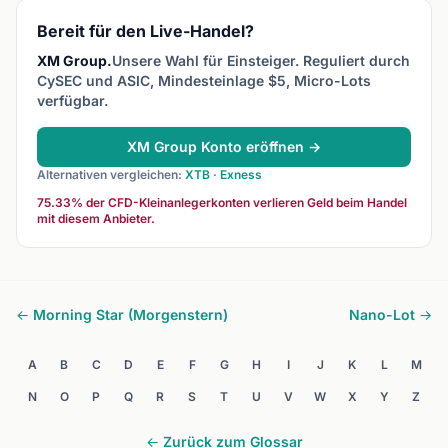
Charts, Muster und
Bereit für den Live-Handel?
Indikatoren statt
wirtschaftlicher
XM Group.
Unsere Wahl für Einsteiger. Reguliert durch
Fundamentaldaten.
CySEC und ASIC, Mindesteinlage $5, Micro-Lots
verfügbar.
XM Group Konto eröffnen →
Alternativen vergleichen:
XTB
·
Exness
75.33% der CFD-Kleinanlegerkonten verlieren Geld beim Handel
mit diesem Anbieter.
← Morning Star (Morgenstern)
Nano-Lot →
A
B
C
D
E
F
G
H
I
J
K
L
M
N
O
P
Q
R
S
T
U
V
W
X
Y
Z
← Zurück zum Glossar