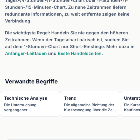
Tages-/4-Stunden-/1-Stunden-Chart oder 4-Stunden-/1-
Stunden-/15-Minuten-Chart. Zu nahe Zeitrahmen liefern
redundante Informationen, zu weit entfernte zeigen keine
Verbindung.
Die wichtigste Regel: Handeln Sie nie gegen den höheren
Zeitrahmen. Wenn der Tageschart bärisch ist, suchen Sie
auf dem 1-Stunden-Chart nur Short-Einstiege. Mehr dazu in
Anfänger-Leitfaden
und
Beste Handelszeiten
.
Verwandte Begriffe
Technische Analyse
Trend
Unters
Die Untersuchung
Die allgemeine Richtung der
Ein Kurs
vergangener
Kursbewegung über die Zeit.
Kaufinte
Kursbewegungen und
Kurse tendieren aufwärts
ist, um 
Handelsvolumina, um
(höhere Hochs und höhere
zu verhi
zukünftige
Tiefs), abwärts (tiefere
prallt te
Kursbewegungen
Hochs und tiefere Tiefs)
ab, wenn
vorherzusagen. Technische
oder seitwärts.
Unterstü
Analysten verwenden