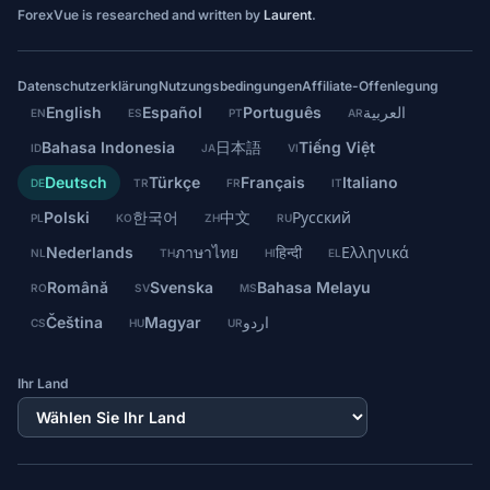
ForexVue is researched and written by
Laurent
.
Datenschutzerklärung
Nutzungsbedingungen
Affiliate-Offenlegung
English
Español
Português
العربية
EN
ES
PT
AR
Bahasa Indonesia
日本語
Tiếng Việt
ID
JA
VI
Deutsch
Türkçe
Français
Italiano
DE
TR
FR
IT
Polski
한국어
中文
Русский
PL
KO
ZH
RU
Nederlands
ภาษาไทย
हिन्दी
Ελληνικά
NL
TH
HI
EL
Română
Svenska
Bahasa Melayu
RO
SV
MS
Čeština
Magyar
اردو
CS
HU
UR
Ihr Land