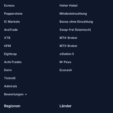
Exness
Hoher Hebel
Pepperstone
Mindesteinzahlung
IC Markets
Bonus ohne Einzahlung
AvaTrade
Swap-frei (Islamisch)
XTB
MT4-Broker
HFM
MT5-Broker
Eightcap
xStation 5
ActivTrades
M-Pesa
Deriv
Ecocash
Tickmill
Admirals
Bewertungen →
Regionen
Länder