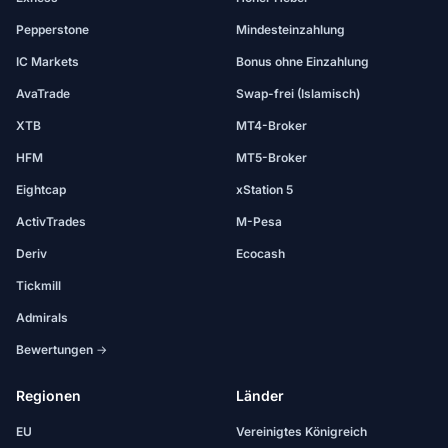
Pepperstone
Mindesteinzahlung
IC Markets
Bonus ohne Einzahlung
AvaTrade
Swap-frei (Islamisch)
XTB
MT4-Broker
HFM
MT5-Broker
Eightcap
xStation 5
ActivTrades
M-Pesa
Deriv
Ecocash
Tickmill
Admirals
Bewertungen →
Regionen
Länder
EU
Vereinigtes Königreich