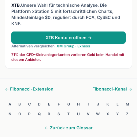
identifizieren.
XTB.
Unsere Wahl für technische Analyse. Die
Plattform xStation 5 mit fortschrittlichen Charts,
Mindesteinlage $0, reguliert durch FCA, CySEC und
KNF.
XTB Konto eröffnen →
Alternativen vergleichen:
XM Group
·
Exness
71% der CFD-Kleinanlegerkonten verlieren Geld beim Handel mit
diesem Anbieter.
← Fibonacci-Extension
Fibonacci-Kanal →
A
B
C
D
E
F
G
H
I
J
K
L
M
N
O
P
Q
R
S
T
U
V
W
X
Y
Z
← Zurück zum Glossar