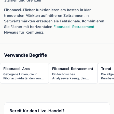
Stärken und Grenzen
Fibonacci-Fächer funktionieren am besten in klar
trendenden Märkten auf höheren Zeitrahmen. In
Seitwärtsmärkten erzeugen sie Fehlsignale. Kombinieren
Sie Fächer mit horizontalen
Fibonacci-Retracement
-
Niveaus für Konfluenz.
Verwandte Begriffe
Fibonacci-Arcs
Fibonacci-Retracement
Trend
Gebogene Linien, die in
Ein technisches
Die allg
Fibonacci-Abständen von
Analysewerkzeug, das
Kursbewe
einem Swing-Punkt
horizontale Linien bei
Kurse te
gezeichnet werden und
wichtigen Fibonacci-
(höhere 
bogenförmige
Verhältnissen (23,6 %, 38,2
Tiefs), a
Unterstützungs- und
%, 50 %, 61,8 %, 78,6 %)
Hochs un
Widerstandszonen
einzeichnet, um potenzielle
oder sei
erzeugen, die Kurs und Zeit
Unterstützungs- und
berücksichtigen.
Widerstandsniveaus
Bereit für den Live-Handel?
während Rücksetzern zu