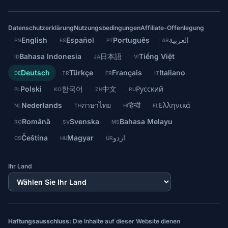
Datenschutzerklärung
Nutzungsbedingungen
Affiliate-Offenlegung
English
Español
Português
العربية
EN
ES
PT
AR
Bahasa Indonesia
日本語
Tiếng Việt
ID
JA
VI
Deutsch
Türkçe
Français
Italiano
DE
TR
FR
IT
Polski
한국어
中文
Русский
PL
KO
ZH
RU
Nederlands
ภาษาไทย
हिन्दी
Ελληνικά
NL
TH
HI
EL
Română
Svenska
Bahasa Melayu
RO
SV
MS
Čeština
Magyar
اردو
CS
HU
UR
Ihr Land
Haftungsausschluss:
Die Inhalte auf dieser Website dienen