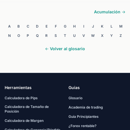
Acumulación →
A
B
C
D
E
F
G
H
I
J
K
L
M
N
O
P
Q
R
S
T
U
V
W
X
Y
Z
← Volver al glosario
Herramientas
Guías
Calculadora de Pips
Glosario
Calculadora de Tamaño de
Academia de trading
Posición
Guía Principiantes
Calculadora de Margen
¿Forex rentable?
Calculadora de Ganancia/Pérdida