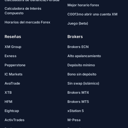
Mejor horario forex
Calculadora de Interés
Compuesto
C00f3mo abrir una cuenta XM
Horarios del mercado Forex
Juego (beta)
Reseñas
Brokers
XM Group
Brokers ECN
Exness
Alto apalancamiento
Pepperstone
Depósito mínimo
IC Markets
Bono sin depósito
AvaTrade
Sin swap (islámico)
XTB
Brokers MT4
HFM
Brokers MT5
Eightcap
xStation 5
ActivTrades
M-Pesa