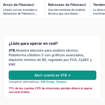
Arcos de Fibonacci
Retroceso de Fibonacci
Tenden
Líneas curvas trazadas a
Una herramienta de análisis
La direc
distancias de Fibonacci
técnico que usa líneas
movimien
desde un punto oscilante,
horizontales en ratios clave
largo de
creando zonas de soporte y
de Fibonacci (23,6%,
tienen te
resistencia en forma de arco
38,2%, 50%, 61,8%,
(máximo
que tienen en cuenta tanto el
78,6%) para identificar
creciente
precio como el tiempo.
niveles potenciales de
(máximo
soporte y resistencia donde
decrecien
el precio puede girar durante
¿Listo para operar en real?
un retroceso.
XTB.
Nuestra elección para análisis técnico.
Plataforma xStation 5 con gráficos avanzados,
depósito mínimo de $0, regulado por FCA, CySEC y
KNF.
Abrir cuenta en XTB →
Comparar alternativas:
XM Group
·
Exness
71% de las cuentas CFD de minoristas pierden dinero al operar
con este bróker.