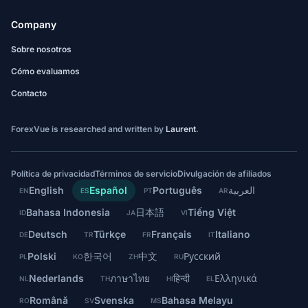
Company
Sobre nosotros
Cómo evaluamos
Contacto
ForexVue is researched and written by
Laurent
.
Política de privacidad
Términos de servicio
Divulgación de afiliados
English
Español
Português
العربية
EN
ES
PT
AR
Bahasa Indonesia
日本語
Tiếng Việt
ID
JA
VI
Deutsch
Türkçe
Français
Italiano
DE
TR
FR
IT
Polski
한국어
中文
Русский
PL
KO
ZH
RU
Nederlands
ภาษาไทย
हिन्दी
Ελληνικά
NL
TH
HI
EL
Română
Svenska
Bahasa Melayu
RO
SV
MS