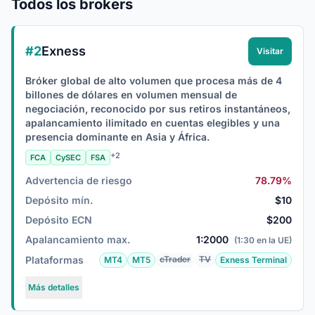
Todos los brokers
#2
Exness
Visitar
Bróker global de alto volumen que procesa más de 4
billones de dólares en volumen mensual de
negociación, reconocido por sus retiros instantáneos,
apalancamiento ilimitado en cuentas elegibles y una
presencia dominante en Asia y África.
+2
FCA
CySEC
FSA
Advertencia de riesgo
78.79%
Depósito mín.
$10
Depósito ECN
$200
Apalancamiento max.
1:2000
(1:30 en la UE)
Plataformas
cTrader
TV
MT4
MT5
Exness Terminal
Más detalles