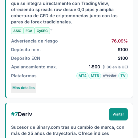
que se integra directamente con TradingView,
ofreciendo spreads raw desde 0,0 pips y amplia
cobertura de CFD de criptomonedas junto con los
pares de forex tradicionales.
+1
ASIC
FCA
CySEC
Advertencia de riesgo
76.09%
Depósito mín.
$100
Depósito ECN
$100
Apalancamiento max.
1:500
(1:30 en la UE)
Plataformas
cTrader
MT4
MT5
TV
Más detalles
#7
Deriv
Visitar
Sucesor de Binary.com tras su cambio de marca, con
más de 25 años de trayectoria. Ofrece índices