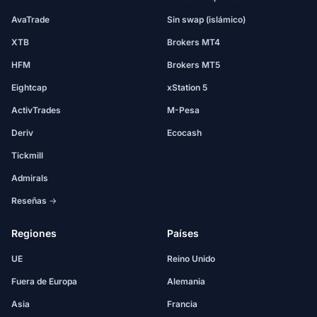
AvaTrade
Sin swap (islámico)
XTB
Brokers MT4
HFM
Brokers MT5
Eightcap
xStation 5
ActivTrades
M-Pesa
Deriv
Ecocash
Tickmill
Admirals
Reseñas →
Regiones
Países
UE
Reino Unido
Fuera de Europa
Alemania
Asia
Francia