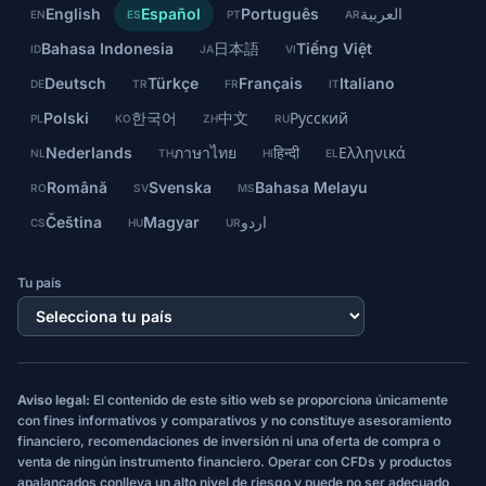
English
Español
Português
العربية
EN
ES
PT
AR
Bahasa Indonesia
日本語
Tiếng Việt
ID
JA
VI
Deutsch
Türkçe
Français
Italiano
DE
TR
FR
IT
Polski
한국어
中文
Русский
PL
KO
ZH
RU
Nederlands
ภาษาไทย
हिन्दी
Ελληνικά
NL
TH
HI
EL
Română
Svenska
Bahasa Melayu
RO
SV
MS
Čeština
Magyar
اردو
CS
HU
UR
Tu país
Aviso legal:
El contenido de este sitio web se proporciona únicamente
con fines informativos y comparativos y no constituye asesoramiento
financiero, recomendaciones de inversión ni una oferta de compra o
venta de ningún instrumento financiero. Operar con CFDs y productos
apalancados conlleva un alto nivel de riesgo y puede no ser adecuado