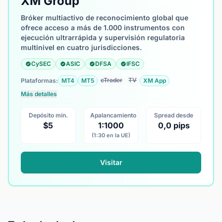
XM Group
Bróker multiactivo de reconocimiento global que
ofrece acceso a más de 1.000 instrumentos con
ejecución ultrarrápida y supervisión regulatoria
multinivel en cuatro jurisdicciones.
CySEC
ASIC
DFSA
IFSC
cTrader
TV
Plataformas:
MT4
MT5
XM App
Más detalles
Depósito mín.
Apalancamiento
Spread desde
$5
1:1000
0,0 pips
(1:30 en la UE)
Visitar