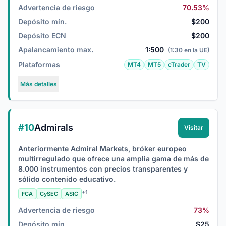
Advertencia de riesgo
70.53%
Depósito mín.
$200
Depósito ECN
$200
Apalancamiento max.
1:500
(1:30 en la UE)
Plataformas
MT4
MT5
cTrader
TV
Más detalles
#10
Admirals
Visitar
Anteriormente Admiral Markets, bróker europeo
multirregulado que ofrece una amplia gama de más de
8.000 instrumentos con precios transparentes y
sólido contenido educativo.
+1
FCA
CySEC
ASIC
Advertencia de riesgo
73%
Depósito mín.
$25