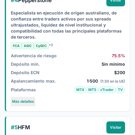
#4
Pepperstone
Visitar
Especialista en ejecución de origen australiano, de
confianza entre traders activos por sus spreads
ultrajustados, liquidez de nivel institucional y
compatibilidad con todas las principales plataformas
de terceros.
+2
FCA
ASIC
CySEC
Advertencia de riesgo
75.5%
Depósito mín.
Sin mínimo
Depósito ECN
$200
Apalancamiento max.
1:500
(1:30 en la UE)
Plataformas
MT4
MT5
cTrader
TV
Más detalles
#5
HFM
Visitar