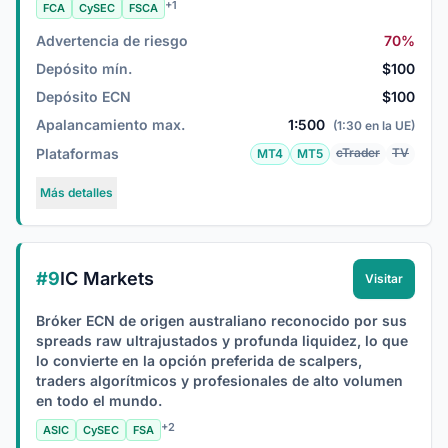
+1
FCA
CySEC
FSCA
Advertencia de riesgo
70%
Depósito mín.
$100
Depósito ECN
$100
Apalancamiento max.
1:500
(1:30 en la UE)
Plataformas
cTrader
TV
MT4
MT5
Más detalles
#9
IC Markets
Visitar
Bróker ECN de origen australiano reconocido por sus
spreads raw ultrajustados y profunda liquidez, lo que
lo convierte en la opción preferida de scalpers,
traders algorítmicos y profesionales de alto volumen
en todo el mundo.
+2
ASIC
CySEC
FSA