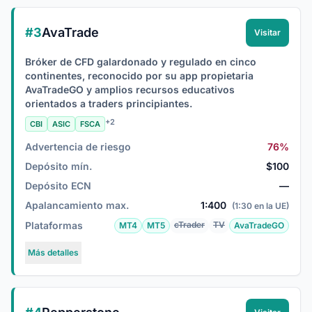
#3
AvaTrade
Visitar
Bróker de CFD galardonado y regulado en cinco
continentes, reconocido por su app propietaria
AvaTradeGO y amplios recursos educativos
orientados a traders principiantes.
+2
CBI
ASIC
FSCA
Advertencia de riesgo
76%
Depósito mín.
$100
Depósito ECN
—
Apalancamiento max.
1:400
(1:30 en la UE)
Plataformas
cTrader
TV
MT4
MT5
AvaTradeGO
Más detalles