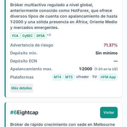
Bróker multiactivo regulado a nivel global,
anteriormente conocido como HotForex, que ofrece
diversos tipos de cuenta con apalancamiento de hasta
1:2000 y una sólida presencia en África, Oriente Medio
y mercados emergentes.
+3
FCA
CySEC
DFSA
Advertencia de riesgo
71.37%
Depósito mín.
Sin mínimo
Depósito ECN
—
Apalancamiento max.
1:2000
(1:30 en la UE)
Plataformas
cTrader
TV
MT4
MT5
HFM App
Más detalles
#6
Eightcap
Visitar
Bróker de rápido crecimiento con sede en Melbourne