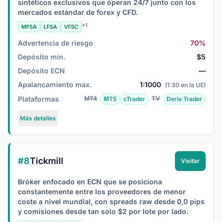
sintéticos exclusivos que operan 24/7 junto con los
mercados estándar de forex y CFD.
+1
MFSA
LFSA
VFSC
Advertencia de riesgo
70%
Depósito mín.
$5
Depósito ECN
—
Apalancamiento max.
1:1000
(1:30 en la UE)
Plataformas
MT4
TV
MT5
cTrader
Deriv Trader
Más detalles
#8
Tickmill
Visitar
Bróker enfocado en ECN que se posiciona
constantemente entre los proveedores de menor
coste a nivel mundial, con spreads raw desde 0,0 pips
y comisiones desde tan solo $2 por lote por lado.