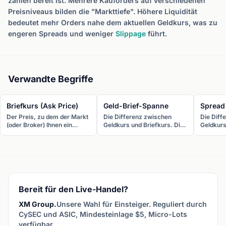
zahlen bereit ist. Mehrere Kauforders auf verschiedenen
Preisniveaus bilden die "Markttiefe". Höhere Liquidität
bedeutet mehr Orders nahe dem aktuellen Geldkurs, was zu
engeren Spreads und weniger
Slippage
führt.
Verwandte Begriffe
Briefkurs (Ask Price)
Geld-Brief-Spanne
Spread
Der Preis, zu dem der Markt
Die Differenz zwischen
Die Diff
(oder Broker) Ihnen ein
Geldkurs und Briefkurs. Die
Geldkurs
Währungspaar verkauft. Sie
Geld-Brief-Spanne ist die
Briefkur
kaufen zum Briefkurs. Auch
Transaktionskosten eines
Währung
Angebotspreis genannt.
Round-Trip-Trades.
Spread i
Kostenfa
Bereit für den Live-Handel?
XM Group.
Unsere Wahl für Einsteiger. Reguliert durch
CySEC und ASIC, Mindesteinlage $5, Micro-Lots
verfügbar.