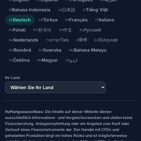
Bahasa Indonesia
日本語
Tiếng Việt
ID
JA
VI
Deutsch
Türkçe
Français
Italiano
DE
TR
FR
IT
Polski
한국어
中文
Русский
PL
KO
ZH
RU
Nederlands
ภาษาไทย
हिन्दी
Ελληνικά
NL
TH
HI
EL
Română
Svenska
Bahasa Melayu
RO
SV
MS
Čeština
Magyar
اردو
CS
HU
UR
Ihr Land
Haftungsausschluss:
Die Inhalte auf dieser Website dienen
ausschließlich Informations- und Vergleichszwecken und stellen keine
Finanzberatung, Anlageempfehlung oder ein Angebot zum Kauf oder
Verkauf eines Finanzinstruments dar. Der Handel mit CFDs und
gehebelten Produkten birgt ein hohes Risiko und ist möglicherweise