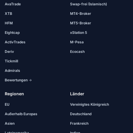
AvaTrade
Swap-frei (Islamisch)
XTB
MT4-Broker
HFM
MT5-Broker
Eightcap
xStation 5
ActivTrades
M-Pesa
Deriv
Ecocash
Tickmill
Admirals
Bewertungen →
Regionen
Länder
EU
Vereinigtes Königreich
Außerhalb Europas
Deutschland
Asien
Frankreich
Lateinamerika
Indien