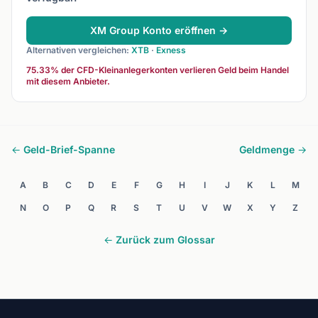
XM Group Konto eröffnen →
Alternativen vergleichen:
XTB
·
Exness
75.33% der CFD-Kleinanlegerkonten verlieren Geld beim Handel
mit diesem Anbieter.
← Geld-Brief-Spanne
Geldmenge →
A
B
C
D
E
F
G
H
I
J
K
L
M
N
O
P
Q
R
S
T
U
V
W
X
Y
Z
← Zurück zum Glossar