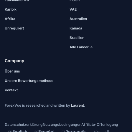
Karibik
VAE
Afrika
Australien
Unreguliert
Kanada
Brasilien
Alle Länder →
Company
Über uns
Unsere Bewertungsmethode
Kontakt
ForexVue is researched and written by
Laurent
.
Datenschutzerklärung
Nutzungsbedingungen
Affiliate-Offenlegung
English
Español
Português
العربية
EN
ES
PT
AR