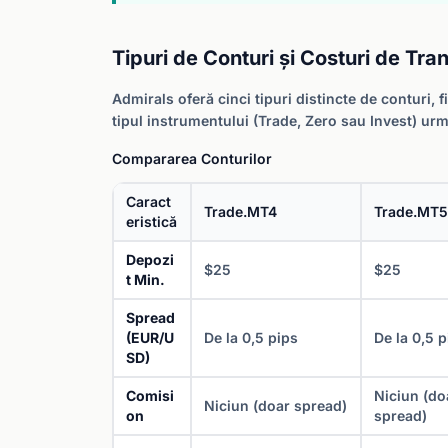
Tipuri de Conturi și Costuri de Tra
Admirals oferă cinci tipuri distincte de conturi,
tipul instrumentului (Trade, Zero sau Invest) u
Compararea Conturilor
Caract
Trade.MT4
Trade.MT5
eristică
Depozi
$25
$25
t Min.
Spread
(EUR/U
De la 0,5 pips
De la 0,5 p
SD)
Comisi
Niciun (do
Niciun (doar spread)
on
spread)