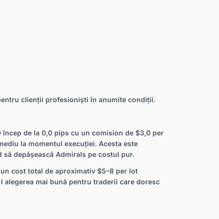
ntru clienții profesioniști în anumite condiții.
D încep de la 0,0 pips cu un comision de $3,0 per
l mediu la momentul execuției. Acesta este
tind să depășească Admirals pe costul pur.
un cost total de aproximativ $5–8 per lot
l alegerea mai bună pentru traderii care doresc