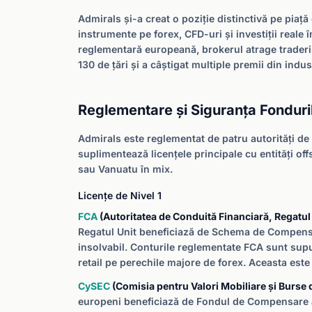
Admirals și-a creat o poziție distinctivă pe piață
instrumente pe forex, CFD-uri și investiții reale
reglementară europeană, brokerul atrage traderii
130 de țări și a câștigat multiple premii din ind
Reglementare și Siguranța Fonduri
Admirals este reglementat de patru autorități de 
suplimentează licențele principale cu entități of
sau Vanuatu în mix.
Licențe de Nivel 1
FCA
(Autoritatea de Conduită Financiară, Regatul 
Regatul Unit beneficiază de Schema de Compensa
insolvabil. Conturile reglementate FCA sunt supuse
retail pe perechile majore de forex. Aceasta este
CySEC
(Comisia pentru Valori Mobiliare și Burse d
europeni beneficiază de Fondul de Compensare a I