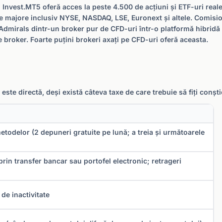
 Invest.MT5 oferă acces la peste 4.500 de acțiuni și ETF-uri reale,
ele majore inclusiv NYSE, NASDAQ, LSE, Euronext și altele. Comisio
dmirals dintr-un broker pur de CFD-uri într-o platformă hibridă 
de broker. Foarte puțini brokeri axați pe CFD-uri oferă aceasta.
te directă, deși există câteva taxe de care trebuie să fiți conști
etodelor (2 depuneri gratuite pe lună; a treia și următoarele
prin transfer bancar sau portofel electronic; retrageri
de inactivitate