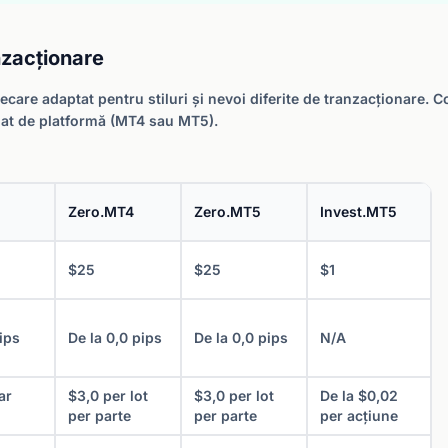
nzacționare
 fiecare adaptat pentru stiluri și nevoi diferite de tranzacționar
rmat de platformă (MT4 sau MT5).
Zero.MT4
Zero.MT5
Invest.MT5
$25
$25
$1
ips
De la 0,0 pips
De la 0,0 pips
N/A
ar
$3,0 per lot
$3,0 per lot
De la $0,02
per parte
per parte
per acțiune