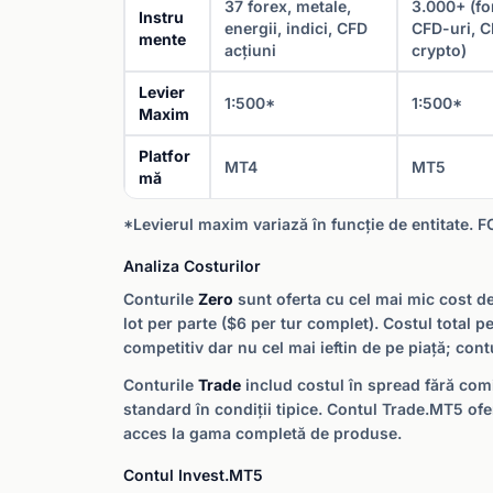
37 forex, metale,
3.000+ (fo
Instru
energii, indici, CFD
CFD-uri, 
mente
acțiuni
crypto)
Levier
1:500*
1:500*
Maxim
Platfor
MT4
MT5
mă
*Levierul maxim variază în funcție de entitate. F
Analiza Costurilor
Conturile
Zero
sunt oferta cu cel mai mic cost de
lot per parte ($6 per tur complet). Costul total 
competitiv dar nu cel mai ieftin de pe piață; cont
Conturile
Trade
includ costul în spread fără comi
standard în condiții tipice. Contul Trade.MT5 of
acces la gama completă de produse.
Contul Invest.MT5