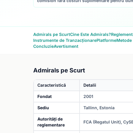
comision fără costuri suplimentare pentru dum
Admirals pe Scurt
Cine Este Admirals?
Reglementa
Instrumente de Tranzacționare
Platforme
Metode 
Concluzie
Avertisment
Admirals pe Scurt
Caracteristică
Detalii
Fondat
2001
Sediu
Tallinn, Estonia
Autorități de
FCA (Regatul Unit), CySE
reglementare