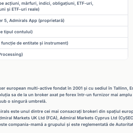
 acțiuni, mărfuri, indici, obligațiuni, ETF-uri,
ni și ETF-uri reale)
r 5, Admirals App (proprietară)
e tipul contului)
 funcție de entitate și instrument)
Processing)
er european multi-active fondat în 2001 și cu sediul în Tallinn,
luția sa de la un broker axat pe forex într-un furnizor mai amplu 
l sub o singură umbrelă.
rals este unul dintre cei mai consacrați brokeri din spațiul eur
Admiral Markets UK Ltd (FCA), Admiral Markets Cyprus Ltd (CySEC)
 este compania-mamă a grupului și este reglementată de Autorita