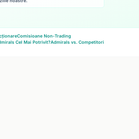
iile noastre.
cționare
Comisioane Non-Trading
mirals Cel Mai Potrivit?
Admirals vs. Competitori