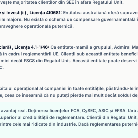
vește majoritatea clienților din SEE în afara Regatului Unit.
i Investiții) , Licența 410681:
Entitatea australiană oferă suprave
echile majore. Nu există o schemă de compensare guvernamentală în 
praveghere operațională puternică.
ară) , Licența 4.1-1/46:
Ca entitate-mamă a grupului, Admiral Ma
în cadrul reglementării UE. Clienții sub această entitate benefic
i mici decât FSCS din Regatul Unit. Această entitate poate deservi c
C.
italul operațional al companiei în toate entitățile, păstrându-le î
ile, ceea ce înseamnă că nu puteți pierde mai mult decât soldul d
antaj real. Deținerea licențelor FCA, CySEC, ASIC și EFSA, fără a 
uperior al credibilității de reglementare. Clienții din Regatul Unit
ntre cele mai ridicate din industrie. Dacă reglementarea puterni