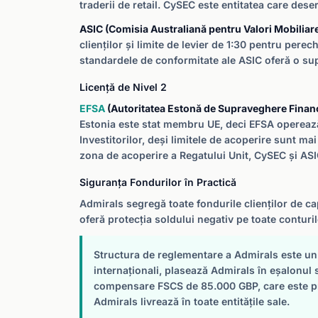
traderii de retail. CySEC este entitatea care deser
ASIC (Comisia Australiană pentru Valori Mobiliare ș
clienților și limite de levier de 1:30 pentru per
standardele de conformitate ale ASIC oferă o su
Licență de Nivel 2
EFSA
(Autoritatea Estonă de Supraveghere Financi
Estonia este stat membru UE, deci EFSA operează 
Investitorilor, deși limitele de acoperire sunt ma
zona de acoperire a Regatului Unit, CySEC și ASI
Siguranța Fondurilor în Practică
Admirals segregă toate fondurile clienților de cap
oferă protecția soldului negativ pe toate contur
Structura de reglementare a Admirals este un av
internaționali, plasează Admirals în eșalonul s
compensare FSCS de 85.000 GBP, care este pri
Admirals livrează în toate entitățile sale.