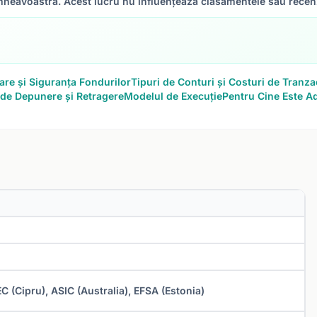
neavoastră. Acest lucru nu influențează clasamentele sau recenz
re și Siguranța Fondurilor
Tipuri de Conturi și Costuri de Tranza
de Depunere și Retragere
Modelul de Execuție
Pentru Cine Este Ad
C (Cipru), ASIC (Australia), EFSA (Estonia)