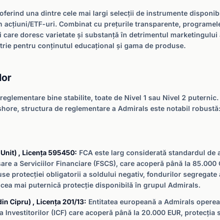
 oferind una dintre cele mai largi selecții de instrumente disponibi
 în acțiuni/ETF-uri. Combinat cu prețurile transparente, programe
 care doresc varietate și substanță în detrimentul marketingului 
ustrie pentru conținutul educațional și gama de produse.
lor
reglementare bine stabilite, toate de Nivel 1 sau Nivel 2 puternic
fshore, structura de reglementare a Admirals este notabil robustă: 
Unit) , Licența 595450:
FCA este larg considerată standardul de au
re a Serviciilor Financiare (FSCS), care acoperă până la 85.000
 protecției obligatorii a soldului negativ, fondurilor segregate al
 cea mai puternică protecție disponibilă în grupul Admirals.
in Cipru) , Licența 201/13:
Entitatea europeană a Admirals opereaz
nvestitorilor (ICF) care acoperă până la 20.000 EUR, protecția sol