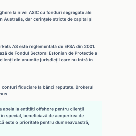
ghere la nivel ASIC cu fonduri segregate ale
Australia, dar cerințele stricte de capital și
rkets AS este reglementată de EFSA din 2001.
iază de Fondul Sectoral Estonian de Protecție a
lienți din anumite jurisdicții care nu intră în
n conturi fiduciare la bănci reputate. Brokerul
epus.
apela la entități offshore pentru clienții
, în special, beneficiază de acoperirea de
că este o prioritate pentru dumneavoastră,