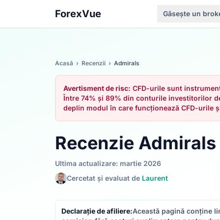
ForexVue
Găsește un brok
Acasă
›
Recenzii
›
Admirals
Avertisment de risc:
CFD-urile sunt instrumente
Între 74% și 89% din conturile investitorilor d
deplin modul în care funcționează CFD-urile și 
Recenzie Admirals
Ultima actualizare: martie 2026
Cercetat și evaluat de
Laurent
Declarație de afiliere:
Această pagină conține lin