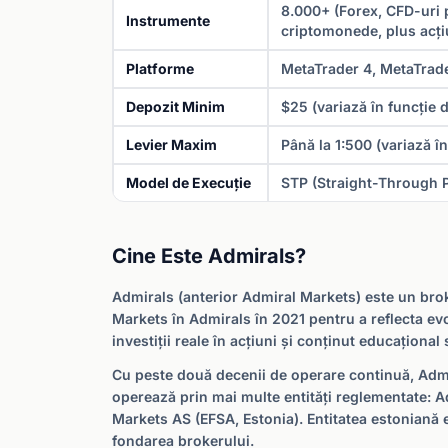
8.000+ (Forex, CFD-uri pe
Instrumente
criptomonede, plus acțiu
Platforme
MetaTrader 4, MetaTrade
Depozit Minim
$25 (variază în funcție d
Levier Maxim
Până la 1:500 (variază în
Model de Execuție
STP (Straight-Through 
Cine Este Admirals?
Admirals (anterior Admiral Markets) este un brok
Markets în Admirals în 2021 pentru a reflecta evo
investiții reale în acțiuni și conținut educaționa
Cu peste două decenii de operare continuă, Admi
operează prin mai multe entități reglementate: 
Markets AS (EFSA, Estonia). Entitatea estoniană
fondarea brokerului.