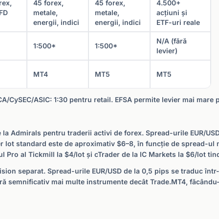
rex,
45 forex,
45 forex,
4.500+
CFD
metale,
metale,
acțiuni și
energii, indici
energii, indici
ETF-uri reale
N/A (fără
1:500*
1:500*
levier)
MT4
MT5
MT5
CA/CySEC/ASIC: 1:30 pentru retail. EFSA permite levier mai mare pe
 la Admirals pentru traderii activi de forex. Spread-urile EUR/US
per lot standard este de aproximativ $6–8, în funcție de spread-u
ul Pro al Tickmill la $4/lot și cTrader de la IC Markets la $6/lot 
sion separat. Spread-urile EUR/USD de la 0,5 pips se traduc într-
eră semnificativ mai multe instrumente decât Trade.MT4, făcându-