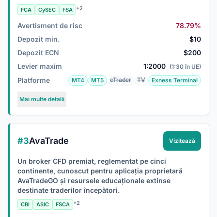
+2
FCA
CySEC
FSA
Avertisment de risc
78.79%
Depozit min.
$10
Depozit ECN
$200
Levier maxim
1:2000
(1:30 în UE)
Platforme
cTrader
TV
MT4
MT5
Exness Terminal
Mai multe detalii
#3
AvaTrade
Vizitează
Un broker CFD premiat, reglementat pe cinci
continente, cunoscut pentru aplicația proprietară
AvaTradeGO și resursele educaționale extinse
destinate traderilor începători.
+2
CBI
ASIC
FSCA