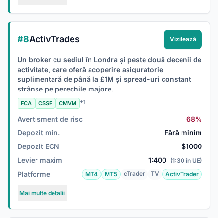
#8
ActivTrades
Vizitează
Un broker cu sediul în Londra și peste două decenii de
activitate, care oferă acoperire asiguratorie
suplimentară de până la £1M și spread-uri constant
strânse pe perechile majore.
+1
FCA
CSSF
CMVM
Avertisment de risc
68%
Depozit min.
Fără minim
Depozit ECN
$1000
Levier maxim
1:400
(1:30 în UE)
Platforme
cTrader
TV
MT4
MT5
ActivTrader
Mai multe detalii