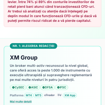
levier. Între 74% și 89% din conturile investitorilor de
retail pierd bani atunci când tranzacționează CFD-uri.
Ar trebui să analizați cu atenție dacă înțelegeți pe
deplin modul în care funcționează CFD-urile și dacă vă
puteți permite riscul ridicat de a vă pierde capitalul.
NR. 1: ALEGEREA REDACȚIEI
XM Group
Un broker multi-activ recunoscut la nivel global,
care oferă acces la peste 1.000 de instrumente cu
execuție ultrarapidă și supraveghere reglementară
pe mai multe niveluri în patru jurisdicții.
CySEC
ASIC
DFSA
IFSC
cTrader
TV
Platforme:
MT4
MT5
XM App
Mai multe detalii