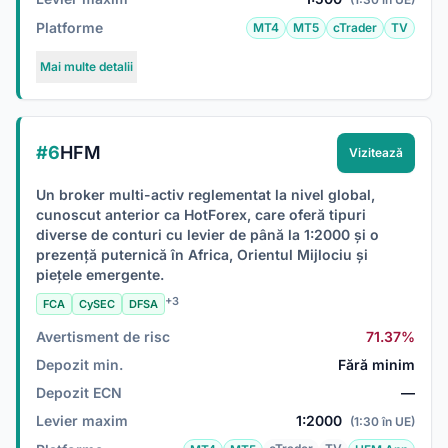
Platforme
MT4
MT5
cTrader
TV
Mai multe detalii
#6
HFM
Vizitează
Un broker multi-activ reglementat la nivel global,
cunoscut anterior ca HotForex, care oferă tipuri
diverse de conturi cu levier de până la 1:2000 și o
prezență puternică în Africa, Orientul Mijlociu și
piețele emergente.
+3
FCA
CySEC
DFSA
Avertisment de risc
71.37%
Depozit min.
Fără minim
Depozit ECN
—
Levier maxim
1:2000
(1:30 în UE)