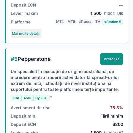
Depozit ECN
—
Levier maxim
1:500
(1:30 în UE)
Platforme
MT4
MT5
cTrader
TV
xStation 5
Mai multe detalii
#5
Pepperstone
Vizitează
Un specialist în execuție de origine australiană, de
încredere pentru traderii activi datorită spread-urilor
extrem de mici, lichidității de nivel instituțional și
suportului pentru toate platformele terțe importante.
+2
FCA
ASIC
CySEC
Avertisment de risc
75.5%
Depozit min.
Fără minim
Depozit ECN
$200
Levier maxim
1:500
(1:30 în UE)