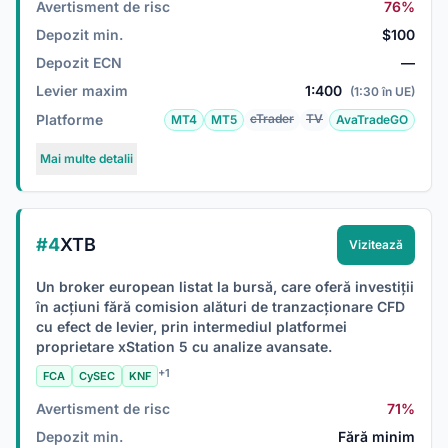
Avertisment de risc
76%
Depozit min.
$100
Depozit ECN
—
Levier maxim
1:400
(1:30 în UE)
Platforme
cTrader
TV
MT4
MT5
AvaTradeGO
Mai multe detalii
#4
XTB
Vizitează
Un broker european listat la bursă, care oferă investiții
în acțiuni fără comision alături de tranzacționare CFD
cu efect de levier, prin intermediul platformei
proprietare xStation 5 cu analize avansate.
+1
FCA
CySEC
KNF
Avertisment de risc
71%
Depozit min.
Fără minim