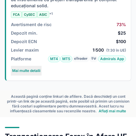
educațional solid.
+1
FCA
CySEC
ASIC
Avertisment de risc
73%
Depozit min.
$25
Depozit ECN
$100
Levier maxim
1:500
(1:30 în UE)
Platforme
cTrader
TV
MT4
MT5
Admirals App
Mai multe detalii
Această pagină conține linkuri de afiliere. Dacă deschideți un cont
printr-un link de pe această pagină, este posibil să primim un comision
fără costuri suplimentare pentru dumneavoastră. Acest lucru nu
influențează clasamentele sau recenziile noastre.
Aflați mai multe