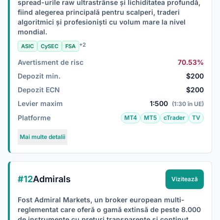
spread-urile raw ultrastrânse și lichiditatea profundă,
fiind alegerea principală pentru scalperi, traderi
algoritmici și profesioniști cu volum mare la nivel
mondial.
+2
ASIC
CySEC
FSA
Avertisment de risc
70.53%
Depozit min.
$200
Depozit ECN
$200
Levier maxim
1:500
(1:30 în UE)
Platforme
MT4
MT5
cTrader
TV
Mai multe detalii
#12
Admirals
Vizitează
Fost Admiral Markets, un broker european multi-
reglementat care oferă o gamă extinsă de peste 8.000
de instrumente cu prețuri transparente și conținut