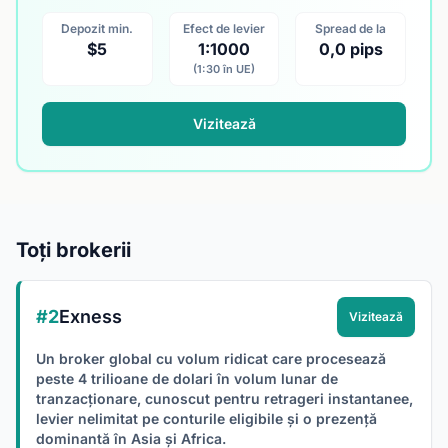
Depozit min.
Efect de levier
Spread de la
$5
1:1000
0,0 pips
(1:30 în UE)
Vizitează
Toți brokerii
#2
Exness
Vizitează
Un broker global cu volum ridicat care procesează
peste 4 trilioane de dolari în volum lunar de
tranzacționare, cunoscut pentru retrageri instantanee,
levier nelimitat pe conturile eligibile și o prezență
dominantă în Asia și Africa.