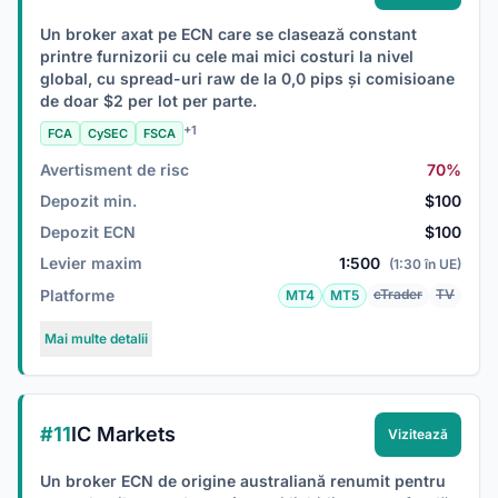
Un broker axat pe ECN care se clasează constant
printre furnizorii cu cele mai mici costuri la nivel
global, cu spread-uri raw de la 0,0 pips și comisioane
de doar $2 per lot per parte.
+1
FCA
CySEC
FSCA
Avertisment de risc
70%
Depozit min.
$100
Depozit ECN
$100
Levier maxim
1:500
(1:30 în UE)
Platforme
cTrader
TV
MT4
MT5
Mai multe detalii
#11
IC Markets
Vizitează
Un broker ECN de origine australiană renumit pentru