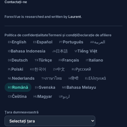
Contactați-ne
ForexVue is researched and written by
Laurent
.
Politica de confidențialitate
Termeni și condiții
Declarație de afiliere
English
Español
Português
العربية
EN
ES
PT
AR
Bahasa Indonesia
日本語
Tiếng Việt
ID
JA
VI
Deutsch
Türkçe
Français
Italiano
DE
TR
FR
IT
Polski
한국어
中文
Русский
PL
KO
ZH
RU
Nederlands
ภาษาไทย
हिन्दी
Ελληνικά
NL
TH
HI
EL
Română
Svenska
Bahasa Melayu
RO
SV
MS
Čeština
Magyar
اردو
CS
HU
UR
Țara dumneavoastră