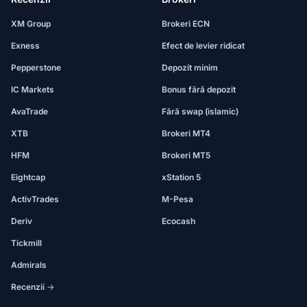
XM Group
Brokeri ECN
Exness
Efect de levier ridicat
Pepperstone
Depozit minim
IC Markets
Bonus fără depozit
AvaTrade
Fără swap (islamic)
XTB
Brokeri MT4
HFM
Brokeri MT5
Eightcap
xStation 5
ActivTrades
M-Pesa
Deriv
Ecocash
Tickmill
Admirals
Recenzii →