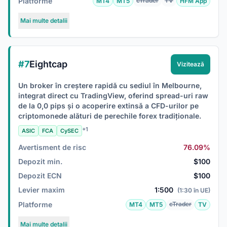
Platforme
cTrader
TV
MT4
MT5
HFM App
Mai multe detalii
#7
Eightcap
Vizitează
Un broker în creștere rapidă cu sediul în Melbourne,
integrat direct cu TradingView, oferind spread-uri raw
de la 0,0 pips și o acoperire extinsă a CFD-urilor pe
criptomonede alături de perechile forex tradiționale.
+1
ASIC
FCA
CySEC
Avertisment de risc
76.09%
Depozit min.
$100
Depozit ECN
$100
Levier maxim
1:500
(1:30 în UE)
Platforme
cTrader
MT4
MT5
TV
Mai multe detalii