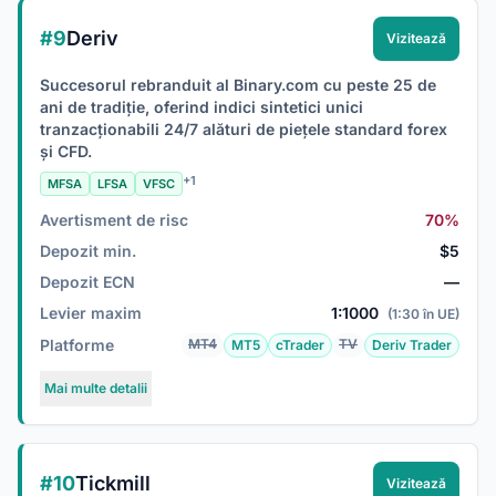
#9
Deriv
Vizitează
Succesorul rebranduit al Binary.com cu peste 25 de
ani de tradiție, oferind indici sintetici unici
tranzacționabili 24/7 alături de piețele standard forex
și CFD.
+1
MFSA
LFSA
VFSC
Avertisment de risc
70%
Depozit min.
$5
Depozit ECN
—
Levier maxim
1:1000
(1:30 în UE)
Platforme
MT4
TV
MT5
cTrader
Deriv Trader
Mai multe detalii
#10
Tickmill
Vizitează