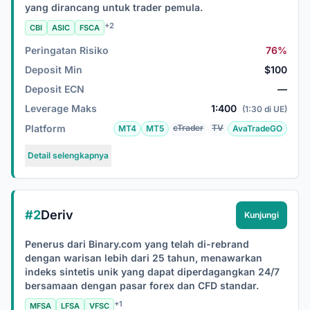
yang dirancang untuk trader pemula.
+2
CBI
ASIC
FSCA
Peringatan Risiko
76%
Deposit Min
$100
Deposit ECN
—
Leverage Maks
1:400
(1:30 di UE)
Platform
cTrader
TV
MT4
MT5
AvaTradeGO
Detail selengkapnya
#2
Deriv
Kunjungi
Penerus dari Binary.com yang telah di-rebrand
dengan warisan lebih dari 25 tahun, menawarkan
indeks sintetis unik yang dapat diperdagangkan 24/7
bersamaan dengan pasar forex dan CFD standar.
+1
MFSA
LFSA
VFSC