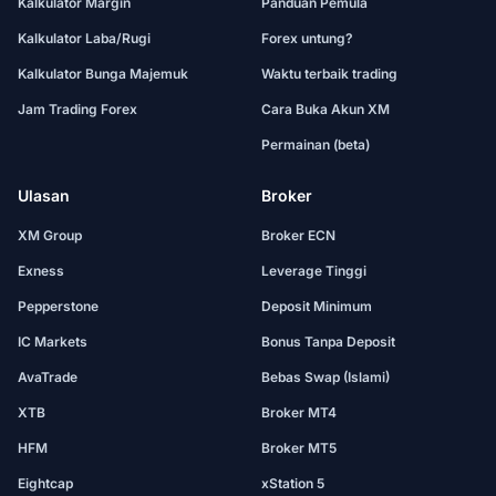
Kalkulator Margin
Panduan Pemula
Kalkulator Laba/Rugi
Forex untung?
Kalkulator Bunga Majemuk
Waktu terbaik trading
Jam Trading Forex
Cara Buka Akun XM
Permainan (beta)
Ulasan
Broker
XM Group
Broker ECN
Exness
Leverage Tinggi
Pepperstone
Deposit Minimum
IC Markets
Bonus Tanpa Deposit
AvaTrade
Bebas Swap (Islami)
XTB
Broker MT4
HFM
Broker MT5
Eightcap
xStation 5