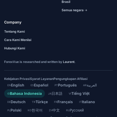
Brasil
Semua negara →
Company
Tentang Kami
Cara Kami Menilai
Hubungi Kami
ForexVue is researched and written by
Laurent
.
Kebijakan Privasi
Syarat Layanan
Pengungkapan Afiliasi
English
Español
Português
العربية
EN
ES
PT
AR
Bahasa Indonesia
日本語
Tiếng Việt
ID
JA
VI
Deutsch
Türkçe
Français
Italiano
DE
TR
FR
IT
Polski
한국어
中文
Русский
PL
KO
ZH
RU