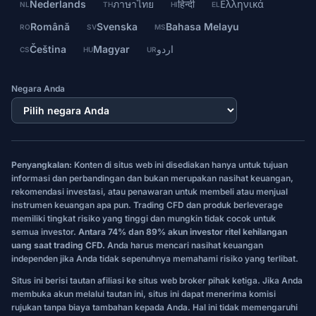
Nederlands
ภาษาไทย
हिन्दी
Ελληνικά
NL
TH
HI
EL
Română
Svenska
Bahasa Melayu
RO
SV
MS
Čeština
Magyar
اردو
CS
HU
UR
Negara Anda
Penyangkalan:
Konten di situs web ini disediakan hanya untuk tujuan
informasi dan perbandingan dan bukan merupakan nasihat keuangan,
rekomendasi investasi, atau penawaran untuk membeli atau menjual
instrumen keuangan apa pun. Trading CFD dan produk berleverage
memiliki tingkat risiko yang tinggi dan mungkin tidak cocok untuk
semua investor.
Antara 74% dan 89% akun investor ritel kehilangan
uang saat trading CFD.
Anda harus mencari nasihat keuangan
independen jika Anda tidak sepenuhnya memahami risiko yang terlibat.
Situs ini berisi tautan afiliasi ke situs web broker pihak ketiga. Jika Anda
membuka akun melalui tautan ini, situs ini dapat menerima komisi
rujukan tanpa biaya tambahan kepada Anda. Hal ini tidak memengaruhi