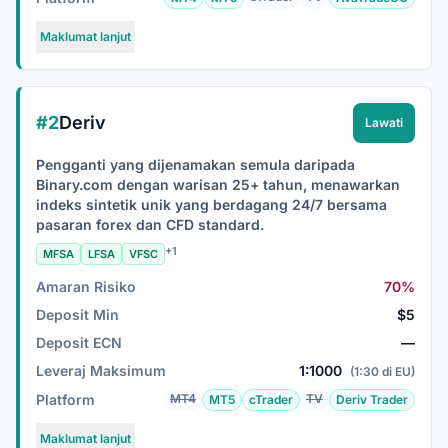
Maklumat lanjut
#2
Deriv
Lawati
Pengganti yang dijenamakan semula daripada
Binary.com dengan warisan 25+ tahun, menawarkan
indeks sintetik unik yang berdagang 24/7 bersama
pasaran forex dan CFD standard.
+1
MFSA
LFSA
VFSC
Amaran Risiko
70%
Deposit Min
$5
Deposit ECN
—
Leveraj Maksimum
1:1000
(1:30 di EU)
Platform
MT4
TV
MT5
cTrader
Deriv Trader
Maklumat lanjut