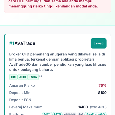
cara CFD berfungsi dan sama ada anda mampu
menanggung risiko tinggi kehilangan modal anda.
#1
AvaTrade
Lawati
Broker CFD pemenang anugerah yang dikawal selia di
lima benua, terkenal dengan aplikasi proprietari
AvaTradeGO dan sumber pendidikan yang luas khusus
untuk pedagang baharu.
+2
CBI
ASIC
FSCA
Amaran Risiko
76%
Deposit Min
$100
Deposit ECN
—
Leveraj Maksimum
1:400
(1:30 di EU)
Platform
cTrader
TV
MT4
MT5
AvaTradeGO