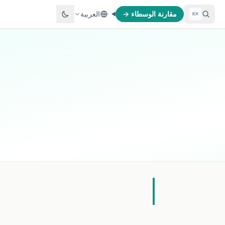
مقارنة الوسطاء →
العربية
⌘K