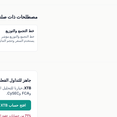
مصطلحات ذات صلة
خط التجمع والتوزيع
خط التجمع والتوزيع مؤشر
يستخدم السعر وحجم التدا
لتحديد ما إذا كان المال يتد
أصل ما أو يخرج منه.
جاهز للتداول الفعل
XTB.
وFCA وCySEC.
افتح حساب XTB →
71% من حسابات عقود الفروقات للأفراد تخسر عند التداول مع هذا الوسيط.