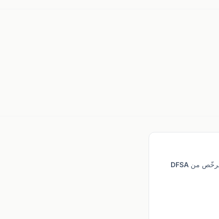
خيارنا للتحليل الفني. منصة xStation 5 بخيارات رسوم بيانية متقدمة، بدون حد أدنى للإيداع، مرخّص من DFSA