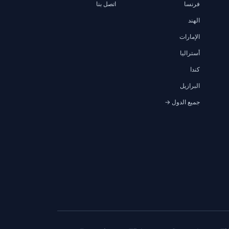
فرنسا
اتصل بنا
الهند
الإمارات
أستراليا
كندا
البرازيل
جميع الدول →