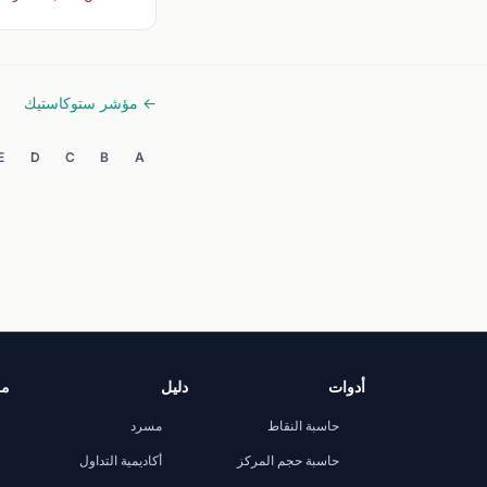
← مؤشر ستوكاستيك
E
D
C
B
A
أدوات
دليل
مر
حاسبة النقاط
مسرد
حاسبة حجم المركز
أكاديمية التداول