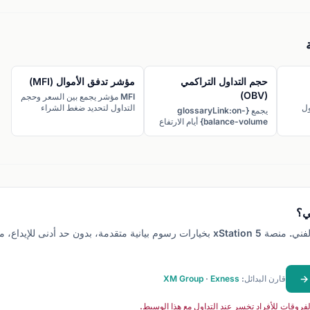
حجم التداول التراكمي
مؤشر تدفق الأموال (MFI)
(OBV)
MFI مؤشر يجمع بين السعر وحجم
ول
التداول لتحديد ضغط الشراء
يجمع {glossaryLink:on-
فق إلى
والبيع.
balance-volume} أيام الارتفاع
ويطرح أيام الانخفاض.
ي؟
قارن البدائل:
Exness
·
XM Group