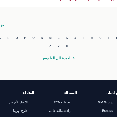
مؤشر
S
R
Q
P
O
N
M
L
K
J
I
H
G
F
Z
Y
X
← العودة إلى القاموس
اجعات
الوسطاء
المناطق
XM Group
وسطاء ECN
الاتحاد الأوروبي
Exness
رافعة مالية عالية
خارج أوروبا