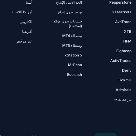
Pepperstone
الحد الأدنى للإيداع
آسيا
IC Markets
بونص بدون إيداع
أمريكا اللاتينية
حسابات بدون فوائد
AvaTrade
الكاريبي
(إسلامية)
XTB
أفريقيا
وسطاء MT4
HFM
غير مرخّص
وسطاء MT5
Eightcap
xStation 5
ActivTrades
M-Pesa
Deriv
Ecocash
Tickmill
Admirals
مراجعات →