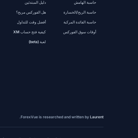
حاسبة الهامش
دليل المبتدئين
حاسبة الربح/الخسارة
هل الفوركس مربح؟
حاسبة الفائدة المركبة
أفضل وقت للتداول
أوقات سوق الفوركس
كيفية فتح حساب XM
لعبة (beta)
.
ForexVue is researched and written by
Laurent