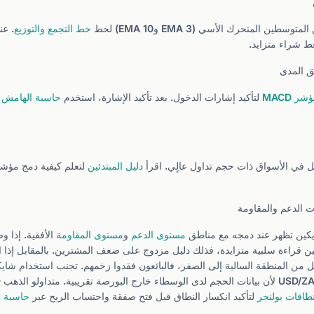
ن المتحرك الأسي (EMA 3 وEMA 10) لخط
خط التجمع والتوزيع
. عن
ط شراء متزايد.
ق المدى
شر MACD
لتأكيد إشارات الدخول. بعد تأكيد الإشارة، استخدم
حاسبة الهامش
و
في الأسواق ذات حجم تداول عالٍي. اقرأ
دليل المبتدئين
لتعلم كيفية دمج مؤش
 الدعم والمقاومة
يكين تظهر عند دمجه مع مناطق
مستوى الدعم
و
مستوى المقاومة
الأفقية. إذا 
ن قراءة سلبية متزايدة، فذلك دليل مزدوج على ضعف المشترين. بالمقابل إذا
ل من المنطقة السالبة إلى الصفر، فالبائعون فقدوا زخمهم. تجنب استخدام شاي
طاقات بولنجر
لتأكيد انكسار النطاق قبل فتح صفقة واحتساب الربح عبر
حاسبة ا