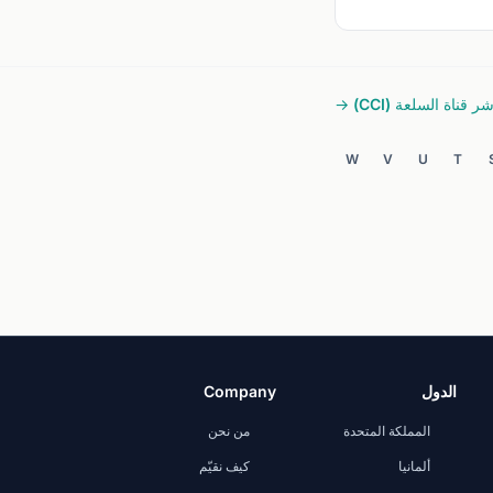
 قناة السلعة (CCI) →
W
V
U
T
الدول
Company
المملكة المتحدة
من نحن
ألمانيا
كيف نقيّم