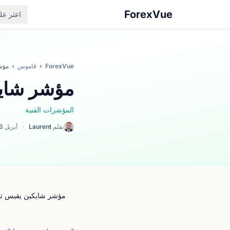
ForexVue
اعثر ع
ForexVue
›
قاموس
›
مؤشر
مؤشر شايك
المؤشرات الفنية
بقلم
Laurent
·
أبريل 2026
مؤشر شايكين يقيس تضار