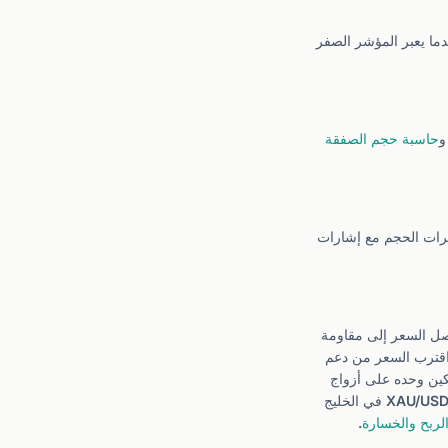
دما يعبر المؤشر الصفر
حاسبة حجم الصفقة
رات الحجم مع إشارات
وصل السعر إلى مقاومة
 اقترب السعر من دعم
كين وحده على أزواج
السيولة المنخفضة مثل USD/ZAR لأن بيانات الحجم لدى الوسطاء خارج البورصة تقريبية. متداولو الذهب XAU/USD في الخليج
لربح والخسارة
.