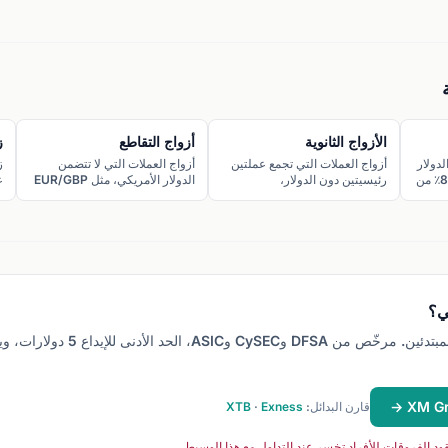
الأزواج الثانوية
أزواج التقاطع
ز
لدولار
أزواج العملات التي تجمع عملتين
أزواج العملات التي لا تتضمن
ز
الأمريكي، وتمثل أكثر من 80٪ من
رئيسيتين دون الدولار،
الدولار الأمريكي، مثل EUR/GBP
.
كEUR/GBP وEUR/JPY، بسيولة
وEUR/JPY، وهي مماثلة للأزواج
جيدة وتكاليف معتدلة.
الثانوية.
ف
ي؟
خيارنا للمبتدئين. مرخّص من DFSA وCySEC وASIC،
قارن البدائل:
Exness
·
XTB