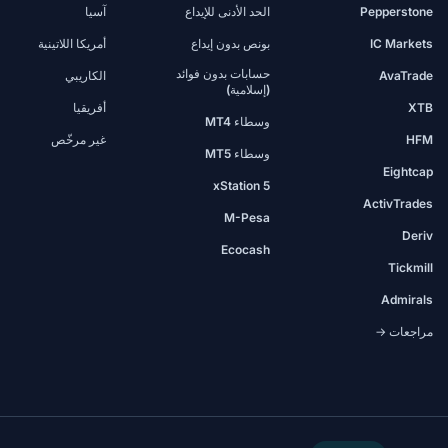
Pepperstone
الحد الأدنى للإيداع
آسيا
IC Markets
بونص بدون إيداع
أمريكا اللاتينية
حسابات بدون فوائد
AvaTrade
الكاريبي
(إسلامية)
XTB
أفريقيا
وسطاء MT4
HFM
غير مرخّص
وسطاء MT5
Eightcap
xStation 5
ActivTrades
M-Pesa
Deriv
Ecocash
Tickmill
Admirals
مراجعات →