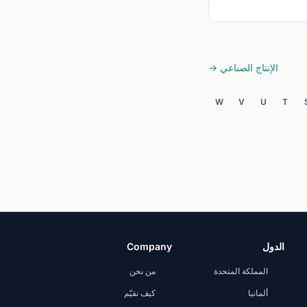
الإنتاج الصناعي →
W
V
U
T
الدول
Company
المملكة المتحدة
من نحن
ألمانيا
كيف نقيّم