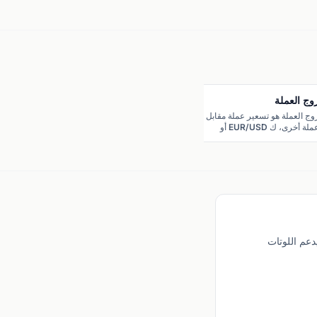
وج العملة
وج العملة هو تسعير عملة مقابل
عملة أخرى، ك EUR/USD أو
USD/SAR، وهو أساس التداول
ي سوق الفوركس.
 الحد الأدنى للإيداع 5 دولارات، ويدعم اللوتات