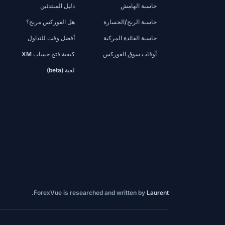
حاسبة الهامش
دليل المبتدئين
حاسبة الربح/الخسارة
هل الفوركس مربح؟
حاسبة الفائدة المركبة
أفضل وقت للتداول
أوقات سوق الفوركس
كيفية فتح حساب XM
لعبة (beta)
.
ForexVue is researched and written by
Laurent