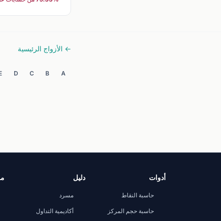
← الأزواج الرئيسية
E
D
C
B
A
أدوات
دليل
مر
حاسبة النقاط
مسرد
حاسبة حجم المركز
أكاديمية التداول