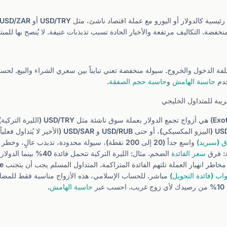
خفضة. التكاليف مرتفعة والأخبار الحادة تسبب تذبذبات عنيفة. لا يُنصح بها للمبتد
لفة الدخول والخروج. سيولة منخفضة تعني تبايناً بين سعري الشراء والبيع. ل
خدم
حاسبة الهامش
و
حاسبة حجم الصفقة
.
يبة للمتداول الخليجي
ق (سبريد)
واسع جداً (20 إلى 200 نقطة)، سيولة محدودة، تذبذب عالٍ
ة: فرق
سعر الفائدة
اب (فائدة التحويل)
مباشر. للحساب الإسلامي، هذه الأزواج مناسبة فقط للمضا
ر
حاسبة الهامش
.