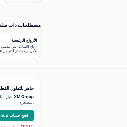
مصطلحات ذات صلة
الأزواج الرئيسية
أزواج العملات التي تتضمن ا
حجم تداول الفوركس اليومي
جاهز للتداول الفعل
XM Group.
المصغّرة.
افتح حساب XM Group →
75.33% من حسابات عقود الفروقات للأفراد تخسر عند التداول مع هذا الوسيط.