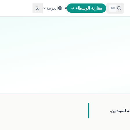
مقارنة الوسطاء →
العربية
⌘K
للمبتدئين.