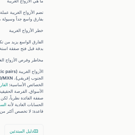
ما هي الأزواج الغريبة
بفارق واسع جداً وسيولة من
خطر الأزواج الغريبة
الفارق الواسع يزيد من تك
بدقة قبل فتح صفقة است
مخاطر وفرص الأزواج الغر
الجنوب إفريقي)، USD/MXN (البيزو المكسيكي)، أو حتى USD/RUB و USD/SAR (الأخير لا يُتداول فعلياً بسبب
الخصائص الأساسية:
الفار
الأسواق. الفرصة الحقيقي
الحسابات العادية لأنه
السو
قاعدة: لا تخصص أكثر من 10% من رصيدك لأي زوج غريب. احسب عب
دليل المبتدئين