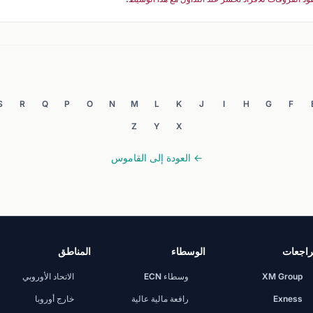
S
R
Q
P
O
N
M
L
K
J
I
H
G
F
Z
Y
X
← العودة إلى القاموس
اجعات
الوسطاء
المناطق
XM Group
وسطاء ECN
الاتحاد الأوروبي
Exness
رافعة مالية عالية
خارج أوروبا