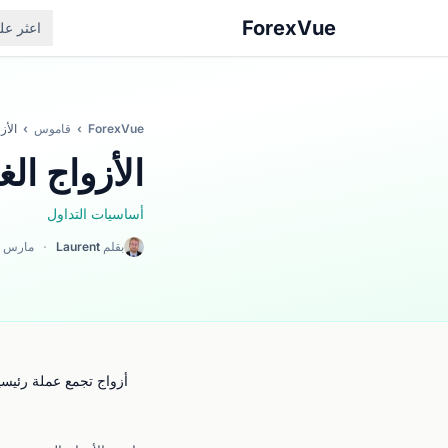
ForexVue
اعثر ع
ForexVue
›
قاموس
›
الأز
الأزواج الغ
أساسيات التداول
بقلم
Laurent
·
مارس 2026
أزواج تجمع عملة رئيسي