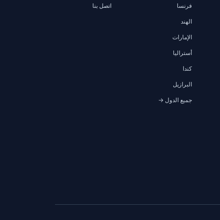
فرنسا
اتصل بنا
الهند
الإمارات
أستراليا
كندا
البرازيل
جميع الدول →