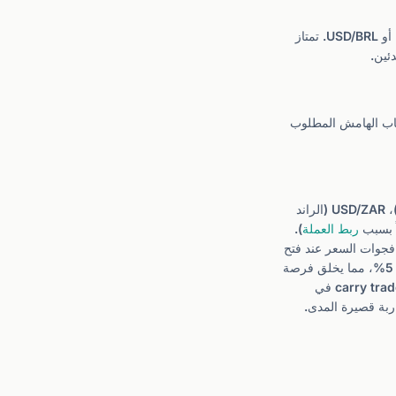
تضم الأزواج الغريبة عملة رئيسية كالدولار أو اليورو مع عملة اقتصاد ناشئ، مثل USD/TRY أو USD/ZAR أو USD/BRL. تمتاز
ئين.
حساب الهامش المطلوب
الأزواج الغريبة (Exotic pairs) هي أزواج تجمع الدولار بعملة سوق ناشئة مثل USD/TRY (الليرة التركية)، USD/ZAR (الراند
ربط العملة
).
، وخطر فجوات السعر عند فتح
الضخم. مثال: الليرة التركية تتحمل فائدة 40% بينما الدولار 5%، مما يخلق فرصة
صفقة الفائدة نظرياً، لكن مخاطر انهيار العملة تلتهم الفائدة المتراكمة. المتداول المسلم يجب أن يتجنب carry trade في
ربة قصيرة المدى.