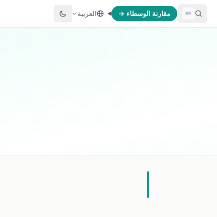
مقارنة الوسطاء →
العربية
⌘K