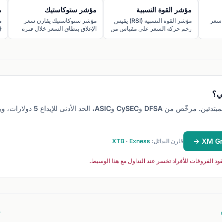
مؤشر القوة النسبية
مؤشر ستوكاستيك
م
 سعر
مؤشر القوة النسبية (RSI) يقيس
مؤشر ستوكاستيك يقارن سعر
م
زخم حركة السعر على مقياس من
الإغلاق بنطاق السعر خلال فترة
0 إلى 100 لتحديد حالة الشراء
محددة لقياس شدة الزخم.
والبيع المفرط.
يت
ي؟
خيارنا للمبتدئين. مرخّص من DFSA وCySEC وASIC،
قارن البدائل:
Exness
·
XTB
م