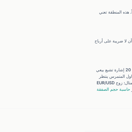
ون 30 هو المقياس الأكثر شيوعاً. هذه المنطقة تعني
 لا ضريبة على أرباح
يعتبر قراءة أقل من 20 إشارة تشبع بيعي
اول المتمرس ينتظر
إشارتين متزامنتين قبل الدخول شراء، لأن الإشارة المنفردة قد تطول لفترة في الترندات الهابطة القوية. مثال: زوج EUR/USD
حاسبة حجم الصفقة