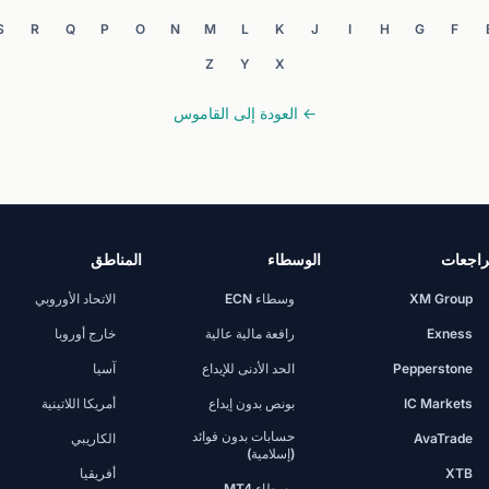
S
R
Q
P
O
N
M
L
K
J
I
H
G
F
Z
Y
X
← العودة إلى القاموس
اجعات
الوسطاء
المناطق
XM Group
وسطاء ECN
الاتحاد الأوروبي
Exness
رافعة مالية عالية
خارج أوروبا
Pepperstone
الحد الأدنى للإيداع
آسيا
IC Markets
بونص بدون إيداع
أمريكا اللاتينية
حسابات بدون فوائد
AvaTrade
الكاريبي
(إسلامية)
XTB
أفريقيا
وسطاء MT4