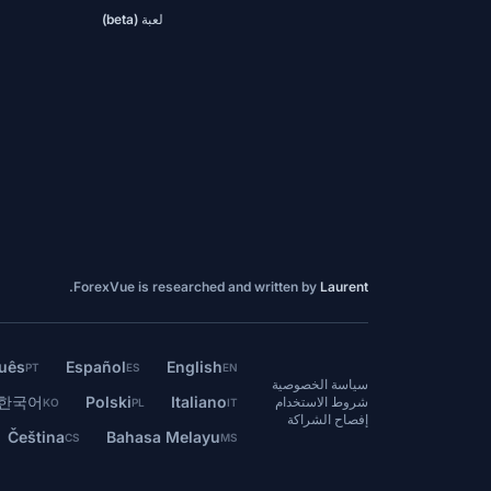
لعبة (beta)
.
ForexVue is researched and written by
Laurent
uês
Español
English
PT
ES
EN
سياسة الخصوصية
한국어
Polski
Italiano
شروط الاستخدام
KO
PL
IT
إفصاح الشراكة
Čeština
Bahasa Melayu
CS
MS