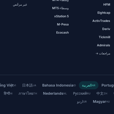
HFM
غير مرخّص
وسطاء MT5
Eightcap
xStation 5
ActivTrades
M-Pesa
Deriv
Ecocash
Tickmill
Admirals
مراجعات →
Portug
العربية
Bahasa Indonesia
日本語
ếng Việt
VI
JA
ID
AR
हिन्दी
ภาษาไทย
Nederlands
Русский
中文
HI
TH
NL
RU
ZH
Magyar
اردو
UR
HU