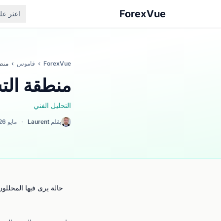
ForexVue
اعثر ع
ForexVue
›
قاموس
›
منطق
منطقة التش
التحليل الفني
بقلم
Laurent
·
مايو 2026
حالة يرى فيها المحلل