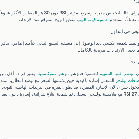
ي؟
تشير منطقة التشبع البيعي إلى حالة انخفاض مفرط وسريع. مؤشر RSI د
ت ضماناً. استخدم
حاسبة قيمة البيب
لتقدير الربح المتوقع عند الارتداد.
يعي في التداول
مط شمعة عكسي بعد الوصول إلى منطقة التشبع البيعي كتأكيد إضافي. تذكر أن
ا يجعل الارتدادات مربحة بالكامل.
 بدقة
لى
مؤشر القوة النسبية
فحسب؛ فمؤشر
مؤشر ستوكاستيك
اقات بولنجر
السفلى إشارة تأكيدية حين يلامسها السعر مع توسع النطاق. المتد
عيار