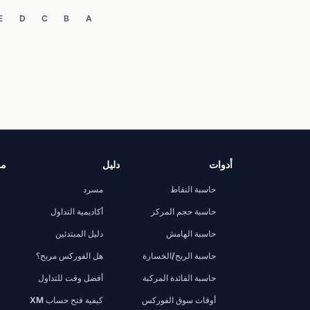
E
D
C
B
A
أدوات
دليل
مر
حاسبة النقاط
مسرد
حاسبة حجم المركز
أكاديمية التداول
حاسبة الهامش
دليل المبتدئين
حاسبة الربح/الخسارة
هل الفوركس مربح؟
حاسبة الفائدة المركبة
أفضل وقت للتداول
أوقات سوق الفوركس
كيفية فتح حساب XM