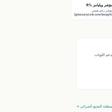
ؤشر ويليامز %R
ؤشر زخم يقيس
{glossaryLink:overbought}
و{glossaryLink:oversold}.
راوح بين -100 و 0.
 الحد الأدنى للإيداع 5 دولارات، ويدعم اللوتات
نطقة التشبع الشرائي →