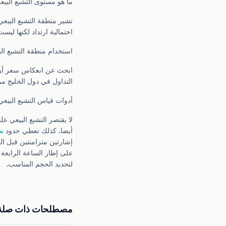
ما هو مستوى التشبع البيع
احتمالية ارتداد لكنها ليس
استخدام منطقة التشبع الب
ابحث عن انعكاس سعر أو ن
التداول في دول الخليج مم
أدوات قياس التشبع البيعي
لا يقتصر التشبع البيعي ع
أيضا. كذلك تعطي حدود
نط
على إطار الساعة الرابعة، RSI 27 مع ملامسة بولينجر السفلى ثم شمعة ابتلاع شرائية، إشارة دخول ب
لتحديد الحجم المناسب.
مصطلحات ذات صلة