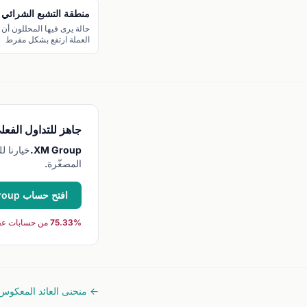
منطقة التشبع الشرائي
حالة يرى فيها المحللون أن
العملة ارتفع بشكل مفرط
ويستحق التصحيح للأسفل.
جاهز للتداول الفعل
XM Group.
المصغّرة.
افتح حساب XM Group →
75.33% من حسابات عقود الفروقات للأفراد تخسر عند التداول مع هذا الوسيط.
← منحنى العائد المعكوس