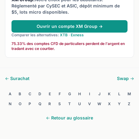
Réglementé par CySEC et ASIC, dépôt minimum de
$5, lots micro disponibles.
Ouvrir un compte XM Group →
Comparer les alternatives:
XTB
·
Exness
75.33% des comptes CFD de particuliers perdent de l'argent en
tradant avec ce courtier.
← Surachat
Swap →
A
B
C
D
E
F
G
H
I
J
K
L
M
N
O
P
Q
R
S
T
U
V
W
X
Y
Z
← Retour au glossaire