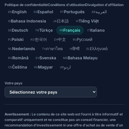
Politique de confidentialité
Conditions d'utilisation
Divulgation d'affiliation
English
Español
Português
العربية
EN
ES
PT
AR
Bahasa Indonesia
日本語
Tiếng Việt
ID
JA
VI
Deutsch
Türkçe
Français
Italiano
DE
TR
FR
IT
Polski
한국어
中文
Русский
PL
KO
ZH
RU
Nederlands
ภาษาไทย
हिन्दी
Ελληνικά
NL
TH
HI
EL
Română
Svenska
Bahasa Melayu
RO
SV
MS
Čeština
Magyar
اردو
CS
HU
UR
Votre pays
Avertissement :
Le contenu de ce site web est fourni à titre informatif et
comparatif uniquement et ne constitue pas un conseil financier, une
recommandation d'investissement ni une offre d'achat ou de vente d'un