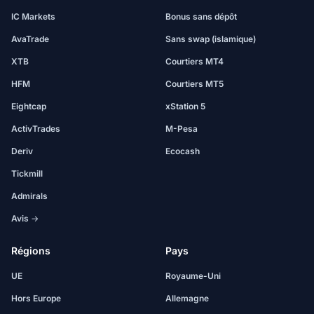
IC Markets
Bonus sans dépôt
AvaTrade
Sans swap (islamique)
XTB
Courtiers MT4
HFM
Courtiers MT5
Eightcap
xStation 5
ActivTrades
M-Pesa
Deriv
Ecocash
Tickmill
Admirals
Avis →
Régions
Pays
UE
Royaume-Uni
Hors Europe
Allemagne