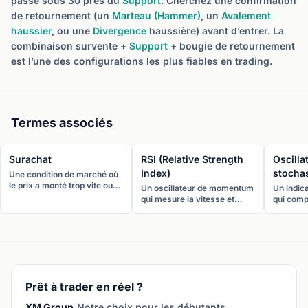
passe sous 30 près du
Support
. Cherchez une confirmation
de retournement (un
Marteau (Hammer)
, un
Avalement
haussier
, ou une
Divergence
haussière) avant d’entrer. La
combinaison survente +
Support
+ bougie de retournement
est l’une des configurations les plus fiables en trading.
Termes associés
Surachat
RSI (Relative Strength
Oscilla
Index)
stocha
Une condition de marché où
le prix a monté trop vite ou
Un oscillateur de momentum
Un indi
trop loin, suggérant un repli
qui mesure la vitesse et
qui comp
ou un retournement
l’amplitude des mouvements
clôture à
potentiel. Souvent identifié
de prix sur une échelle de 0
prix sur
par un RSI au-dessus de 70.
à 100. Un RSI au-dessus de
Il génère
70 indique une condition de
%D oscill
surachat, en dessous de 30
avec 80 
une condition de survente.
en surve
Prêt à trader en réel ?
XM Group.
Notre choix pour les débutants.