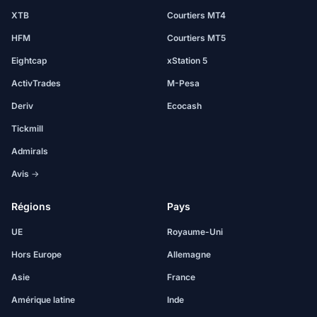
XTB
Courtiers MT4
HFM
Courtiers MT5
Eightcap
xStation 5
ActivTrades
M-Pesa
Deriv
Ecocash
Tickmill
Admirals
Avis →
Régions
Pays
UE
Royaume-Uni
Hors Europe
Allemagne
Asie
France
Amérique latine
Inde