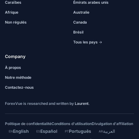
Caraïbes
Émirats arabes unis
Afrique
Australie
Non régulés
Canada
Brésil
Tous les pays →
Company
À propos
Notre méthode
Contactez-nous
ForexVue is researched and written by
Laurent
.
Politique de confidentialité
Conditions d'utilisation
Divulgation d'affiliation
English
Español
Português
العربية
EN
ES
PT
AR