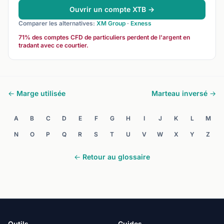
Ouvrir un compte XTB →
Comparer les alternatives:
XM Group
·
Exness
71% des comptes CFD de particuliers perdent de l'argent en
tradant avec ce courtier.
← Marge utilisée
Marteau inversé →
A
B
C
D
E
F
G
H
I
J
K
L
M
N
O
P
Q
R
S
T
U
V
W
X
Y
Z
← Retour au glossaire
Outils
Guides