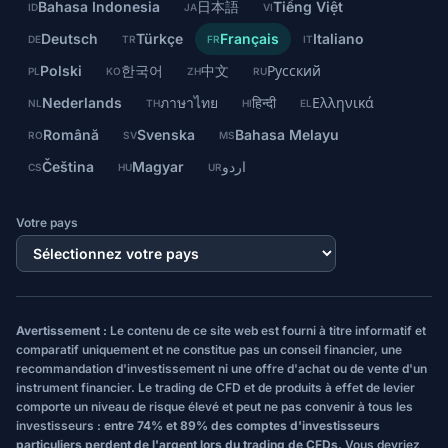
Bahasa Indonesia
日本語
Tiếng Việt
ID
JA
VI
Deutsch
Türkçe
Français
Italiano
DE
TR
FR
IT
Polski
한국어
中文
Русский
PL
KO
ZH
RU
Nederlands
ภาษาไทย
हिन्दी
Ελληνικά
NL
TH
HI
EL
Română
Svenska
Bahasa Melayu
RO
SV
MS
Čeština
Magyar
اردو
CS
HU
UR
Votre pays
Avertissement :
Le contenu de ce site web est fourni à titre informatif et
comparatif uniquement et ne constitue pas un conseil financier, une
recommandation d'investissement ni une offre d'achat ou de vente d'un
instrument financier. Le trading de CFD et de produits à effet de levier
comporte un niveau de risque élevé et peut ne pas convenir à tous les
investisseurs :
entre 74% et 89% des comptes d'investisseurs
particuliers perdent de l'argent lors du trading de CFDs.
Vous devriez