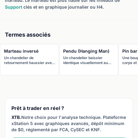
marteau. Le marteau est plus fiable sur les niveaux de
Support
clés et en graphique journalier ou H4.
Termes associés
Marteau inversé
Pendu (Hanging Man)
Pin bar
Un chandelier de
Un chandelier baissier
Une boug
retournement haussier avec
identique visuellement au
corps et
un petit corps en bas et une
marteau mais qui apparaît en
d’un côt
longue mèche supérieure. Il
haut d’une tendance
longueur
apparaît en bas de tendance
haussière. Il signale un
fort reje
baissière et suggère que les
potentiel retournement
acheteurs commencent à
baissier.
reprendre le contrôle.
Prêt à trader en réel ?
XTB.
Notre choix pour l'analyse technique. Plateforme
xStation 5 avec graphiques avancés, dépôt minimum
de $0, réglementé par FCA, CySEC et KNF.