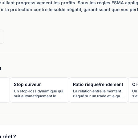
rouillant progressivement les profits. Sous les règles ESMA appliq
rir la protection contre le solde négatif, garantissant que vos p
s
Stop suiveur
Ratio risque/rendement
Or
Un stop-loss dynamique qui
La relation entre le montant
Un 
suit automatiquement le
risqué sur un trade et le gain
s’e
i
cours dans la direction du
potentiel. Un ratio
att
profit. Il verrouille les gains
risque/rendement de 1:2
Uti
tout en restant à distance
signifie que vous risquez 1 €
des
fixe du prix actuel.
pour potentiellement en
(br
gagner 2.
de
 réel ?