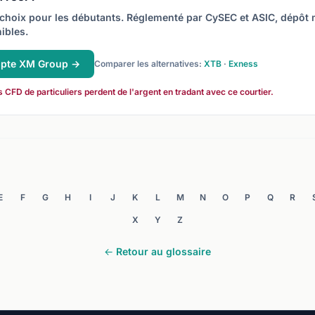
choix pour les débutants. Réglementé par CySEC et ASIC, dépôt
ibles.
mpte XM Group →
Comparer les alternatives:
XTB
·
Exness
FD de particuliers perdent de l'argent en tradant avec ce courtier.
E
F
G
H
I
J
K
L
M
N
O
P
Q
R
X
Y
Z
← Retour au glossaire