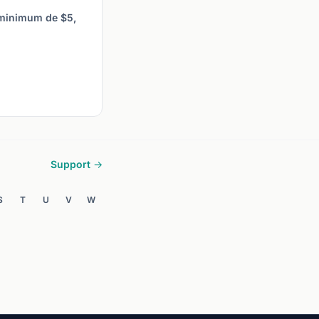
 minimum de $5,
Support →
S
T
U
V
W