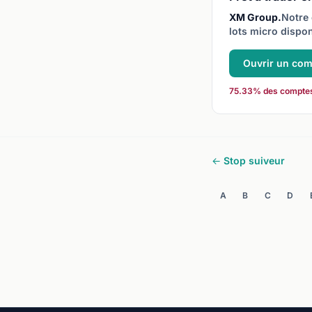
XM Group.
Notre 
lots micro dispon
Ouvrir un co
75.33% des comptes C
← Stop suiveur
A
B
C
D