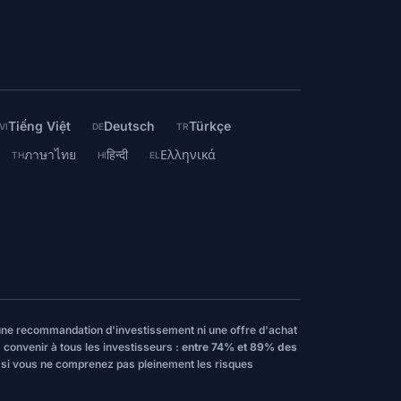
Tiếng Việt
Deutsch
Türkçe
VI
DE
TR
ภาษาไทย
हिन्दी
Ελληνικά
TH
HI
EL
, une recommandation d'investissement ni une offre d'achat
 convenir à tous les investisseurs :
entre 74% et 89% des
t si vous ne comprenez pas pleinement les risques