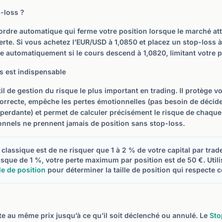
-loss ?
ordre automatique qui ferme votre position lorsque le marché atte
perte. Si vous achetez l’EUR/USD à 1,0850 et placez un stop-loss à
ée automatiquement si le cours descend à 1,0820, limitant votre 
s est indispensable
til de gestion du risque le plus important en trading. Il protège v
correcte, empêche les pertes émotionnelles (pas besoin de déci
perdante) et permet de calculer précisément le risque de chaque 
onnels ne prennent jamais de position sans stop-loss.
 classique est de ne risquer que 1 à 2 % de votre capital par tra
isque de 1 %, votre perte maximum par position est de 50 €. Utili
le de position
pour déterminer la taille de position qui respecte ce
ste au même prix jusqu’à ce qu’il soit déclenché ou annulé. Le
Sto