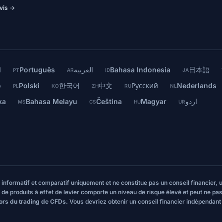
vis →
l
Português
العربية
Bahasa Indonesia
日本語
PT
AR
ID
JA
o
Polski
한국어
中文
Русский
Nederlands
PL
KO
ZH
RU
NL
ka
Bahasa Melayu
Čeština
Magyar
اردو
MS
CS
HU
UR
re informatif et comparatif uniquement et ne constitue pas un conseil financier
 de produits à effet de levier comporte un niveau de risque élevé et peut ne pas
lors du trading de CFDs.
Vous devriez obtenir un conseil financier indépendan