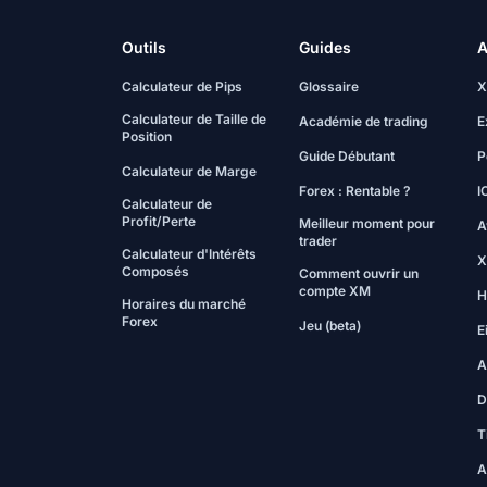
Outils
Guides
A
Calculateur de Pips
Glossaire
X
Calculateur de Taille de
Académie de trading
E
Position
Guide Débutant
P
Calculateur de Marge
Forex : Rentable ?
I
Calculateur de
Profit/Perte
Meilleur moment pour
A
trader
Calculateur d'Intérêts
X
Composés
Comment ouvrir un
compte XM
H
Horaires du marché
Forex
Jeu (beta)
E
A
D
T
A