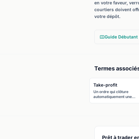
en votre faveur, ver
courtiers doivent off
votre dépôt.
Guide Débutant
Termes associé
Take-profit
Un ordre qui clôture
automatiquement une
position à un prix prédéfin
pour verrouiller les gains.
Placé dans la direction du
profit attendu.
Prêt à trader en