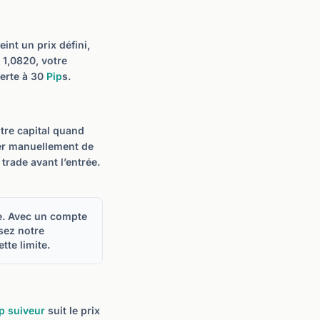
int un prix défini,
 1,0820, votre
perte à 30
Pip
s.
otre capital quand
der manuellement de
trade avant l’entrée.
de. Avec un compte
sez notre
tte limite.
p suiveur
suit le prix