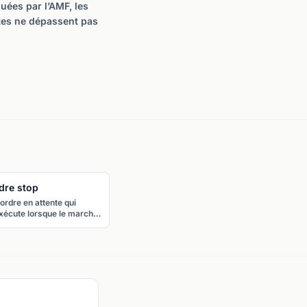
uées par l’AMF, les
ertes ne dépassent pas
dre stop
ordre en attente qui
xécute lorsque le marché
eint un prix spécifié.
lisé pour acheter au-
sus du prix actuel
eakout) ou vendre en
ssous.