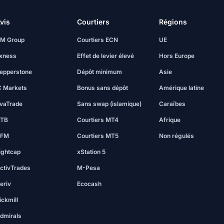
vis
Courtiers
Régions
M Group
Courtiers ECN
UE
xness
Effet de levier élevé
Hors Europe
epperstone
Dépôt minimum
Asie
C Markets
Bonus sans dépôt
Amérique latine
vaTrade
Sans swap (islamique)
Caraïbes
TB
Courtiers MT4
Afrique
FM
Courtiers MT5
Non régulés
ightcap
xStation 5
ctivTrades
M-Pesa
eriv
Ecocash
ickmill
dmirals