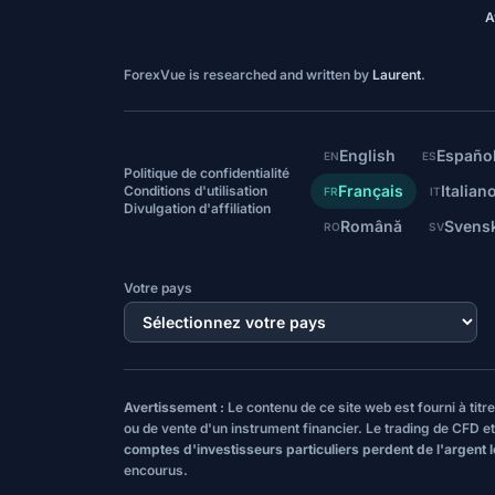
A
ForexVue is researched and written by
Laurent
.
English
Españo
EN
ES
Politique de confidentialité
Français
Italian
Conditions d'utilisation
FR
IT
Divulgation d'affiliation
Română
Svens
RO
SV
Votre pays
Avertissement :
Le contenu de ce site web est fourni à tit
ou de vente d'un instrument financier. Le trading de CFD et
comptes d'investisseurs particuliers perdent de l'argent 
encourus.