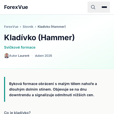
ForexVue
ForexVue
›
Slovník
›
Kladívko (Hammer)
Kladívko (Hammer)
Svíčkové formace
Autor
Laurent
·
duben 2026
Byková formace obrácení s malým tělem nahoře a
dlouhým dolním stínem. Objevuje se na dnu
downtrendu a signalizuje odmítnutí nižších cen.
Co je kladívko?