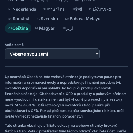
Nederlands
ภาษาไทย
हिन्दी
Ελληνικά
NL
TH
HI
EL
Română
Svenska
Bahasa Melayu
RO
SV
MS
Čeština
Magyar
اردو
CS
HU
UR
Vaše země
Upozornění:
Obsah na této webové stránce je poskytován pouze pro
informační a srovnávací účely a nepředstavuje finanční poradenství,
investiční doporučení ani nabídku ke koupi či prodeji jakéhokoli
finančního nástroje. Obchodování s CFD a produkty s pákovým efektem
nese vysokou míru rizika a nemusí být vhodné pro všechny investory,
mezi 74 % a 89 % účtů retailových investorů ztrácí peníze při
obchodování s CFD.
Pokud plně nerozumíte souvisejícím rizikům, měli
byste vyhledat nezávislé finanční poradenství.
Tato stránka obsahuje affiliate odkazy na webové stránky brokerů
třetích stran. Pokud prostřednictvím těchto odkazů otevřete účet, může