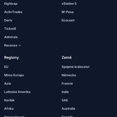
Eightcap
xStation 5
ActivTrades
M-Pesa
Deriv
Ecocash
Tickmill
Admirals
Recenze →
Regiony
Země
EU
Spojené království
Mimo Evropu
Německo
Asie
Francie
Latinská Amerika
Indie
Karibik
SAE
Afrika
Austrálie
Neregulovaní
Kanada