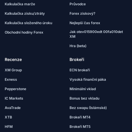
Kalkulačka marže
Průvodce
Kalkulačka zisku/ztráty
Forex ziskový?
Kalkulačka složeného úroku
Nejlepší čas forex
Jak otev015900edt 00fa010det
Obchodní hodiny Forex
XM
Hra (beta)
Recenze
Brokeři
XM Group
ECN brokeři
Exness
Vysoká finanční páka
Pepperstone
Minimální vklad
IC Markets
Bonus bez vkladu
AvaTrade
Bez swapu (Islámské)
XTB
Brokeři MT4
HFM
Brokeři MT5