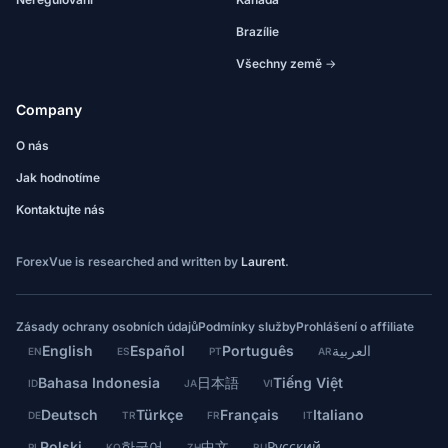
Brazílie
Všechny země →
Company
O nás
Jak hodnotíme
Kontaktujte nás
ForexVue is researched and written by
Laurent
.
Zásady ochrany osobních údajů
Podmínky služby
Prohlášení o affiliate
English
Español
Português
العربية
EN
ES
PT
AR
Bahasa Indonesia
日本語
Tiếng Việt
ID
JA
VI
Deutsch
Türkçe
Français
Italiano
DE
TR
FR
IT
Polski
한국어
中文
Русский
PL
KO
ZH
RU