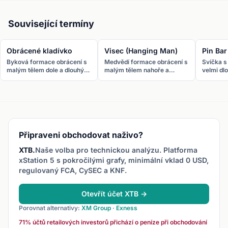
Související termíny
Obrácené kladívko
Visec (Hanging Man)
Pin Bar
Byková formace obrácení s
Medvědí formace obrácení s
Svíčka s
malým tělem dole a dlouhým
malým tělem nahoře a
velmi dl
horním stínem. Objevuje se
dlouhým dolním stínem.
Signaliz
na dnu downtrendu.
Stejný tvar jako kladívko, ale
úrovně a
na vrcholu uptrendu.
obrácení
Připraveni obchodovat naživo?
XTB.
Naše volba pro technickou analýzu. Platforma
xStation 5 s pokročilými grafy, minimální vklad 0 USD,
regulovaný FCA, CySEC a KNF.
Otevřít účet XTB →
Porovnat alternativy:
XM Group
·
Exness
71% účtů retailových investorů přichází o peníze při obchodování