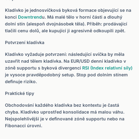
Kladívko je jednosvíčková byková formace objevující se na
konci
Downtrend
u. Má malé tělo v horní části a dlouhý
dolní stín (alespoň dvojnásobek těla). Příběh: prodávající
tlačili cenu dolů, ale kupující ji agresivně odkoupili zpět.
Potvrzení kladívka
Kladívko vyžaduje potvrzení: následující svíčka by měla
uzavřít nad tělem kladívka. Na EUR/USD denní kladívko v
zóně supportu s byková divergencí
RSI (Index relativní síly)
je vysoce pravděpodobný setup. Stop pod dolním stínem
definuje riziko.
Praktické tipy
Obchodování každého kladívka bez kontextu je častá
chyba. Kladívko uprostřed konsolidace má malou váhu.
Nejspolehlivější je v definované zóně supportu nebo na
Fibonacci úrovni.