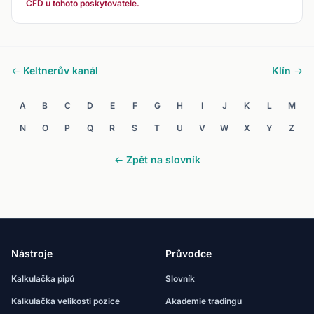
CFD u tohoto poskytovatele.
← Keltnerův kanál
Klín →
A
B
C
D
E
F
G
H
I
J
K
L
M
N
O
P
Q
R
S
T
U
V
W
X
Y
Z
← Zpět na slovník
Nástroje
Průvodce
Kalkulačka pipů
Slovník
Kalkulačka velikosti pozice
Akademie tradingu