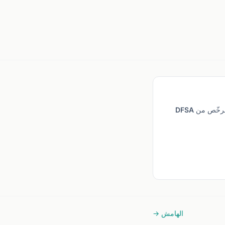
خيارنا للتحليل الفني. منصة xStation 5 بخيارات رسوم بيانية متقدمة، بدون حد أدنى للإيداع، مرخّص من DFSA
الهامش →