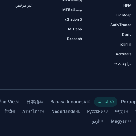
HFM
غير مرخّص
وسطاء MT5
Eightcap
xStation 5
ActivTrades
M-Pesa
Deriv
Ecocash
Tickmill
Admirals
مراجعات →
Portug
العربية
Bahasa Indonesia
日本語
ếng Việt
VI
JA
ID
AR
हिन्दी
ภาษาไทย
Nederlands
Русский
中文
HI
TH
NL
RU
ZH
Magyar
اردو
UR
HU