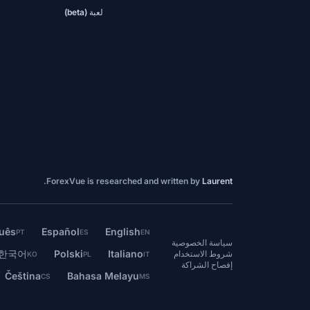
لعبة (beta)
.
ForexVue is researched and written by
Laurent
uês
Español
English
PT
ES
EN
سياسة الخصوصية
한국어
Polski
Italiano
شروط الاستخدام
KO
PL
IT
إفصاح الشراكة
Čeština
Bahasa Melayu
CS
MS