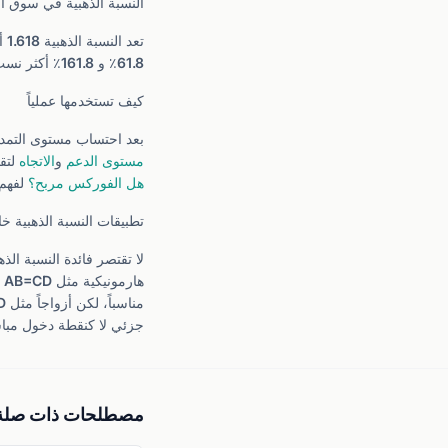
النسبة الذهبية في سوق 
تعد النسبة الذهبية 1.618 أساس جميع أدوات
61.8٪ و 161.8٪ أكثر نسب الارتداد أهمية، إذ يراقبها متداولو USD/SAR وXAU/USD باحترافية.
كيف تستخدمها عملياً
بعد احتساب مستوى التمديد عند 161.8٪ لحركة سابقة، يحدد المتداول أهدافاً سعرية أو يضع أوامر جني ال
مستوى الدعم
و
الاتجاه
لتق
هل الفوركس مربح؟
لفهم 
تطبيقات النسبة الذهبية خ
لا تقتصر فائدة النسبة الذهبية .618
هارمونيكية مثل AB=CD و
جزئي لا كنقطة دخول مبا
مصطلحات ذات صلة