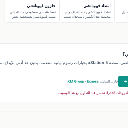
امتداد فيبوناتشي
حلزون فيبوناتشي
حليل
امتداد فيبوناتشي يحدد أهداف ربح
نمط هندسي مستوحى مستند إلى
محتملة بعد الكسر باستخدام نسب
نسب فيبوناتشي يستخدمه بعض
قاومة
161.8% و227.2% و261.8%.
المتداولين لتوقع نقاط الانعكاس
في حركة السوق.
ي؟
قارن البدائل:
Exness
·
XM Group