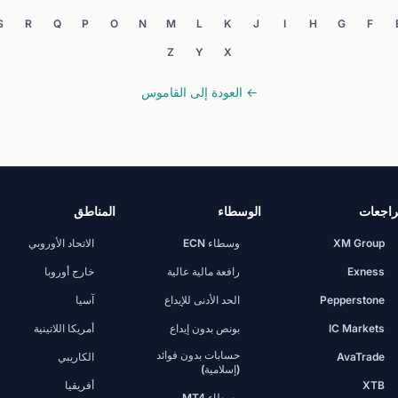
S
R
Q
P
O
N
M
L
K
J
I
H
G
F
Z
Y
X
← العودة إلى القاموس
اجعات
الوسطاء
المناطق
XM Group
وسطاء ECN
الاتحاد الأوروبي
Exness
رافعة مالية عالية
خارج أوروبا
Pepperstone
الحد الأدنى للإيداع
آسيا
IC Markets
بونص بدون إيداع
أمريكا اللاتينية
حسابات بدون فوائد
AvaTrade
الكاريبي
(إسلامية)
XTB
أفريقيا
وسطاء MT4