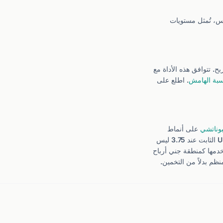
س، تُمثل مستويات
بة الهامش
. اطلع على
بوناتشي
على أنماط
. عندما يمتد سعر زوج USD/SAR الثابت عند 3.75 ليس
 نهائي لموجات الاندفاع. استخدمها كمنطقة جني أرباح
م بدلاً من التخمين.