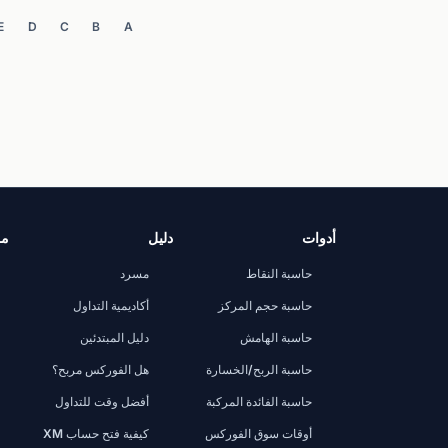
E
D
C
B
A
أدوات
دليل
مر
حاسبة النقاط
مسرد
حاسبة حجم المركز
أكاديمية التداول
حاسبة الهامش
دليل المبتدئين
حاسبة الربح/الخسارة
هل الفوركس مربح؟
حاسبة الفائدة المركبة
أفضل وقت للتداول
أوقات سوق الفوركس
كيفية فتح حساب XM