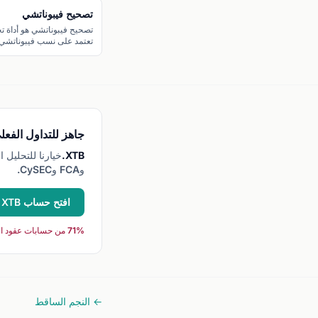
تصحيح فيبوناتشي
تصحيح فيبوناتشي هو أداة ت
تعتمد على نسب فيبوناتشي
لتحديد مستويات الدعم والم
المحتملة.
جاهز للتداول الفعل
XTB.
وFCA وCySEC.
افتح حساب XTB →
71% من حسابات عقود الفروقات للأفراد تخسر عند التداول مع هذا الوسيط.
← النجم الساقط