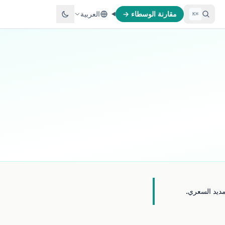
مقارنة الوسطاء →
العربية
⌘K