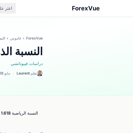
ForexVue
اعثر ع
ForexVue
›
قاموس
›
النس
النسبة الذ
دراسات فيبوناتشي
بقلم
Laurent
·
مايو 2026
النسبة الرياضية 1.618 التي تظهر في الطبيعة وتُستخدم في تحليل سوق الفوركس لتحديد مستويات التمديد السعري.