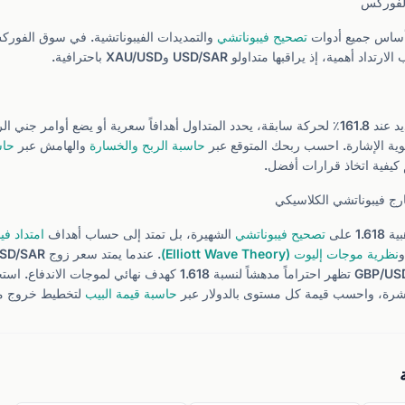
الفوركس
تصحيح فيبوناتشي
والتمديدات الفيبوناتشية. في سوق الفورك
ربح. تتوافق هذه الأداة مع
وية الإشارة. احسب ربحك المتوقع عبر
حاسبة الربح والخسارة
والهامش عبر
حاس
كيفية اتخاذ قرارات أفضل.
ارج فيبوناتشي الكلاسيكي
1 على
تصحيح فيبوناتشي
الشهيرة، بل تمتد إلى حساب أهداف
امتداد في
نظرية موجات إليوت (Elliott Wave Theory)
مناسباً، لكن أزواجاً مثل GBP/USD تظهر احتراماً مدهشاً لنسبة 1.618 كهدف
شرة، واحسب قيمة كل مستوى بالدولار عبر
حاسبة قيمة البيب
لتخطيط خروج منظ