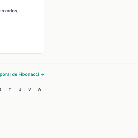
vanzados,
poral de Fibonacci →
S
T
U
V
W