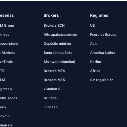
eseñas
Brokers
Regiones
M Group
Brokers ECN
UE
xness
Alto apalancamiento
Fuera de Europa
epperstone
Depósito mínimo
Asia
C Markets
Bono sin depósito
América Latina
vaTrade
Sin swap (islámico)
Caribe
TB
Brokers MT4
África
FM
Brokers MT5
Sin regulación
ightcap
xStation 5
ctivTrades
M-Pesa
eriv
Ecocash
ickmill
dmirals