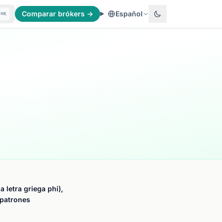
Comparar brókers →
Español
⌘K
letra griega phi),
 patrones