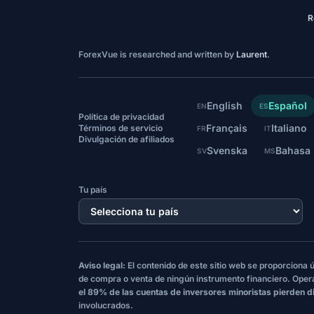
R
ForexVue is researched and written by
Laurent
.
English
Español
EN
ES
Política de privacidad
Français
Italiano
Términos de servicio
FR
IT
Divulgación de afiliados
Svenska
Bahasa
SV
MS
Tu país
Aviso legal:
El contenido de este sitio web se proporciona
de compra o venta de ningún instrumento financiero. Oper
el 89% de las cuentas de inversores minoristas pierden d
involucrados.