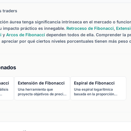
s traders
ción áurea tenga significancia intrínseca en el mercado o funcion
su impacto práctico es innegable.
Retroceso de Fibonacci
,
Extensi
i
y
Arcos de Fibonacci
dependen todos de ella. Comprender la p
a apreciar por qué ciertos niveles porcentuales tienen más peso q
onados
nacci
Extensión de Fibonacci
Espiral de Fibonacci
lisis
Una herramienta que
Una espiral logarítmica
proyecta objetivos de precio
basada en la proporción
clave
más allá del movimiento
áurea que algunos traders
original usando ratios de
superponen en gráficos de
Fibonacci como 127,2%,
precios para identificar
r
161,8% y 261,8%, ayudando
patrones de crecimiento
a los traders a fijar objetivos
natural y posibles puntos de
donde
de beneficio en mercados
giro.
urante
tendenciales.