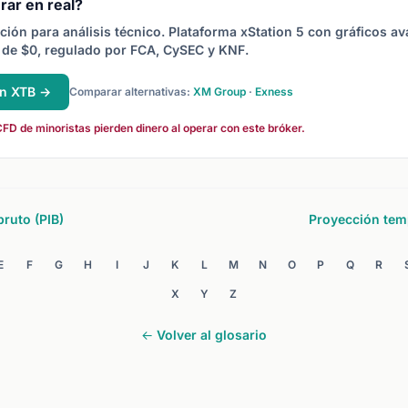
rar en real?
ción para análisis técnico. Plataforma xStation 5 con gráficos a
de $0, regulado por FCA, CySEC y KNF.
en XTB →
Comparar alternativas:
XM Group
·
Exness
FD de minoristas pierden dinero al operar con este bróker.
bruto (PIB)
Proyección tem
E
F
G
H
I
J
K
L
M
N
O
P
Q
R
X
Y
Z
← Volver al glosario