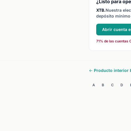
un retroceso.
¿Listo para ope
XTB.
Nuestra elec
depósito mínimo 
Abrir cuenta 
71% de las cuentas C
← Producto interior 
A
B
C
D