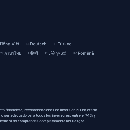
Tiếng Việt
Deutsch
Türkçe
DE
TR
ภาษาไทย
हिन्दी
Ελληνικά
Română
TH
HI
EL
RO
nto financiero, recomendaciones de inversión ni una oferta
 no ser adecuado para todos los inversores:
entre el 74% y
iente si no comprendes completamente los riesgos