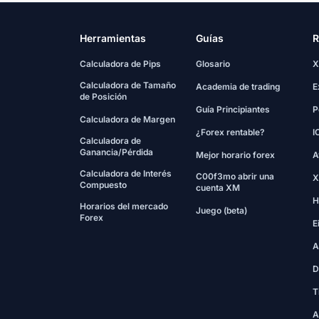
Herramientas
Guías
R
Calculadora de Pips
Glosario
X
Calculadora de Tamaño
Academia de trading
E
de Posición
Guía Principiantes
P
Calculadora de Margen
¿Forex rentable?
I
Calculadora de
Ganancia/Pérdida
Mejor horario forex
A
Calculadora de Interés
C00f3mo abrir una
X
Compuesto
cuenta XM
H
Horarios del mercado
Juego (beta)
Forex
E
A
D
T
A