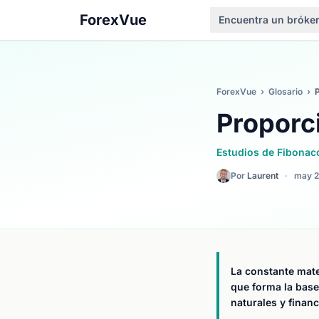
ForexVue
Encuentra un bróke
ForexVue
›
Glosario
›
Proporc
Estudios de Fibonac
Por
Laurent
·
may 
La constante mate
que forma la base
naturales y financ