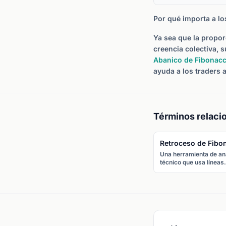
Por qué importa a lo
Ya sea que la propor
creencia colectiva, 
Abanico de Fibonacc
ayuda a los traders 
Términos relaci
Retroceso de Fibo
Una herramienta de aná
técnico que usa líneas
horizontales en ratios 
de Fibonacci (23,6%,
38,2%, 50%, 61,8%,
78,6%) para identifica
niveles potenciales de
soporte y resistencia 
el precio puede girar d