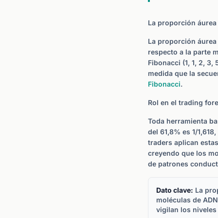
La proporción áurea
La proporción áurea 
respecto a la parte m
Fibonacci (1, 1, 2, 3
medida que la secuen
Fibonacci
.
Rol en el trading for
Toda herramienta bas
del 61,8% es 1/1,618,
traders aplican esta
creyendo que los mo
de patrones conduc
Dato clave:
La prop
moléculas de ADN.
vigilan los nivele