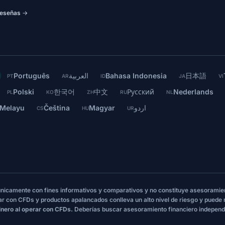
eseñas →
Português
العربية
Bahasa Indonesia
日本語
PT
AR
ID
JA
VI
Polski
한국어
中文
Русский
Nederlands
PL
KO
ZH
RU
NL
 Melayu
Čeština
Magyar
اردو
CS
HU
UR
 únicamente con fines informativos y comparativos y no constituye asesoramie
ar con CFDs y productos apalancados conlleva un alto nivel de riesgo y puede
inero al operar con CFDs.
Deberías buscar asesoramiento financiero independ