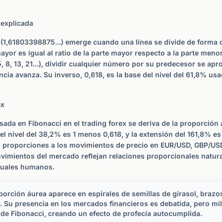
 explicada
(1,61803398875...) emerge cuando una línea se divide de forma q
ayor es igual al ratio de la parte mayor respecto a la parte meno
, 5, 8, 13, 21...), dividir cualquier número por su predecesor se apr
cia avanza. Su inverso, 0,618, es la base del nivel del 61,8% us
ex
ada en Fibonacci en el trading forex se deriva de la proporción 
 el nivel del 38,2% es 1 menos 0,618, y la extensión del 161,8% es 
s proporciones a los movimientos de precio en EUR/USD, GBP/USD
vimientos del mercado reflejan relaciones proporcionales natu
tuales humanos.
orción áurea aparece en espirales de semillas de girasol, brazos
 Su presencia en los mercados financieros es debatida, pero mil
s de Fibonacci, creando un efecto de profecía autocumplida.