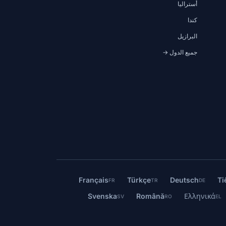
أستراليا
كندا
البرازيل
جميع الدول →
Français
Türkçe
Deutsch
Ti
FR
TR
DE
Svenska
Română
Ελληνικά
SV
RO
EL