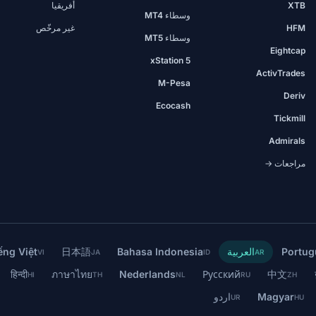
XTB
أفريقيا
وسطاء MT4
HFM
غير مرخّص
وسطاء MT5
Eightcap
xStation 5
ActivTrades
M-Pesa
Deriv
Ecocash
Tickmill
Admirals
مراجعات →
Portug
العربية
Bahasa Indonesia
日本語
ếng Việt
VI
JA
ID
AR
हिन्दी
ภาษาไทย
Nederlands
Русский
中文
HI
TH
NL
RU
ZH
Magyar
اردو
UR
HU