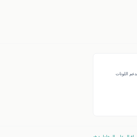
 الحد الأدنى للإيداع 5 دولارات، ويدعم اللوتات
إقبال على المخاطرة →