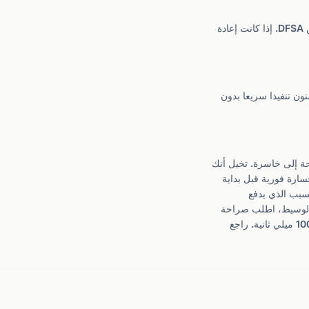
تحدث عندما تتحرك الأسعار بسرعة ولم يعد السعر الأصلي متاحا. نادرة لدى وسطاء ECN والمرخصين من DFSA. إذا كانت إعادة
عادة اقتباس (انظر نموذج A). وسطاء DFSA الجيدون يضمنون تنفيذا سريعا بدون
حويل صفقة رابحة إلى خاسرة. تخيل أنك
نصف ثانية، أي ثلاث نقاط خسارة فورية قبل بداية
ا بتحليلك. هذا هو السبب الذي يدفع
باس. عند اختيار الوسيط، اطلب صراحة
معلومات عن سياسة إعادة الاقتباس وسرعة التنفيذ بالميلي ثانية. الوسطاء الجيدون ينفذون في أقل من 100 ميلي ثانية. راجع