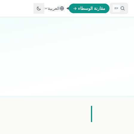
مقارنة الوسطاء →
العربية
⌘K