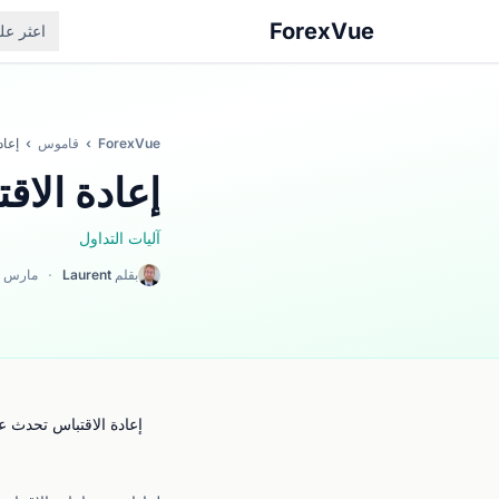
ForexVue
اعثر ع
ForexVue
›
قاموس
›
إعاد
إعادة الاق
آليات التداول
بقلم
Laurent
·
مارس 2026
إعادة الاقتباس تحدث ع