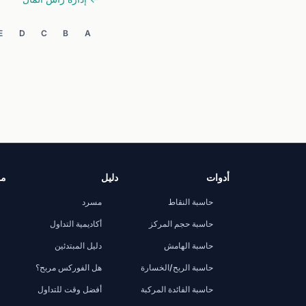
E
D
C
B
A
أدوات
دليل
مر
حاسبة النقاط
مسرد
حاسبة حجم المركز
أكاديمية التداول
حاسبة الهامش
دليل المبتدئين
حاسبة الربح/الخسارة
هل الفوركس مربح؟
حاسبة الفائدة المركبة
أفضل وقت للتداول