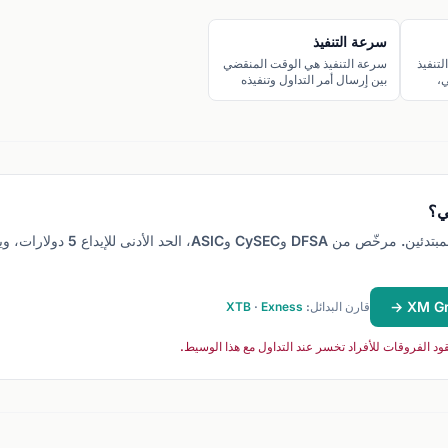
سرعة التنفيذ
لتنفيذ
سرعة التنفيذ هي الوقت المنقضي
ي،
بين إرسال أمر التداول وتنفيذه
لبات
فعلياً في السوق.
ي؟
خيارنا للمبتدئين. مرخّص من DFSA وCySEC وASIC،
قارن البدائل:
Exness
·
XTB