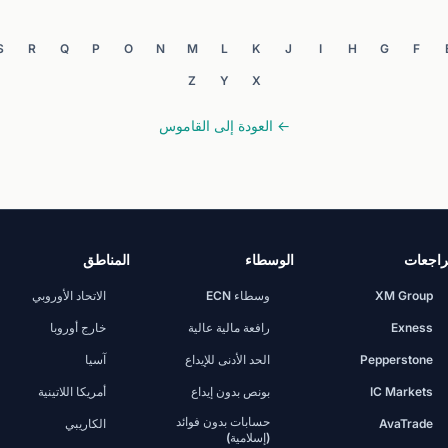
S
R
Q
P
O
N
M
L
K
J
I
H
G
F
Z
Y
X
← العودة إلى القاموس
اجعات
الوسطاء
المناطق
XM Group
وسطاء ECN
الاتحاد الأوروبي
Exness
رافعة مالية عالية
خارج أوروبا
Pepperstone
الحد الأدنى للإيداع
آسيا
IC Markets
بونص بدون إيداع
أمريكا اللاتينية
حسابات بدون فوائد
AvaTrade
الكاريبي
(إسلامية)