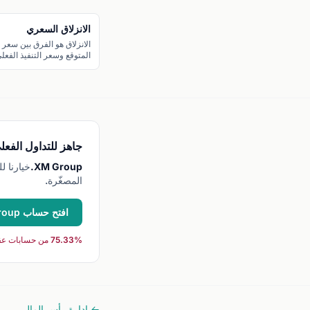
الانزلاق السعري
الانزلاق هو الفرق بين سعر ا
المتوقع وسعر التنفيذ الفعل
ويحدث عادة في أوقات التق
الشديدة.
جاهز للتداول الفعل
XM Group.
المصغّرة.
افتح حساب XM Group →
75.33% من حسابات عقود الفروقات للأفراد تخسر عند التداول مع هذا الوسيط.
← إدارة رأس المال