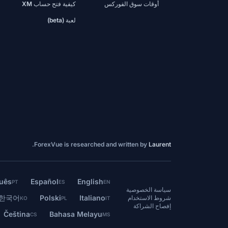
أوقات سوق الفوركس
كيفية فتح حساب XM
لعبة (beta)
.
ForexVue is researched and written by
Laurent
uês
Español
English
PT
ES
EN
سياسة الخصوصية
한국어
Polski
Italiano
شروط الاستخدام
KO
PL
IT
إفصاح الشراكة
Čeština
Bahasa Melayu
CS
MS