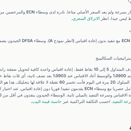
؟
ط ليس جيدا. انظر
الانزلاق السعري
.
س
اختر وسيطا يعمل بنموذج ECN مع تنفيذ بدون إ
تراتيجيات السكالبينج
في السكالبينج حيث يستهدف المتداول 5 إلى 10 نقاط فقط، إعادة اقتباس واحدة كافية لت
طلبت شراء EUR/USD عند 1.0900 والوسيط أعاد الاقتباس عند 1.0903 بعد 
الصفقة أصلا. إذا تكرر هذا السلوك 20 مرة في اليوم فأنت تخسر 60 نقطة لا علاقة له
السكالبرز المحترفين للتعامل حصريا مع وسطاء ECN يقدمون تنفيذا فوريا دون إعادة اقت
عة التنفيذ
. احسب التكلفة التراكمية عبر
حاسبة قيمة البيب
.