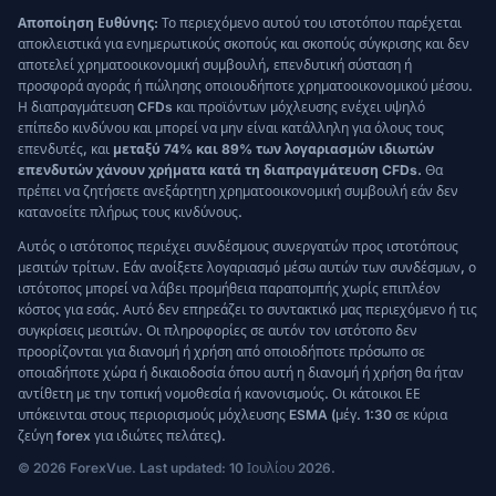
Αποποίηση Ευθύνης:
Το περιεχόμενο αυτού του ιστοτόπου παρέχεται
αποκλειστικά για ενημερωτικούς σκοπούς και σκοπούς σύγκρισης και δεν
αποτελεί χρηματοοικονομική συμβουλή, επενδυτική σύσταση ή
προσφορά αγοράς ή πώλησης οποιουδήποτε χρηματοοικονομικού μέσου.
Η διαπραγμάτευση CFDs και προϊόντων μόχλευσης ενέχει υψηλό
επίπεδο κινδύνου και μπορεί να μην είναι κατάλληλη για όλους τους
επενδυτές, και
μεταξύ 74% και 89% των λογαριασμών ιδιωτών
επενδυτών χάνουν χρήματα κατά τη διαπραγμάτευση CFDs.
Θα
πρέπει να ζητήσετε ανεξάρτητη χρηματοοικονομική συμβουλή εάν δεν
κατανοείτε πλήρως τους κινδύνους.
Αυτός ο ιστότοπος περιέχει συνδέσμους συνεργατών προς ιστοτόπους
μεσιτών τρίτων. Εάν ανοίξετε λογαριασμό μέσω αυτών των συνδέσμων, ο
ιστότοπος μπορεί να λάβει προμήθεια παραπομπής χωρίς επιπλέον
κόστος για εσάς. Αυτό δεν επηρεάζει το συντακτικό μας περιεχόμενο ή τις
συγκρίσεις μεσιτών. Οι πληροφορίες σε αυτόν τον ιστότοπο δεν
προορίζονται για διανομή ή χρήση από οποιοδήποτε πρόσωπο σε
οποιαδήποτε χώρα ή δικαιοδοσία όπου αυτή η διανομή ή χρήση θα ήταν
αντίθετη με την τοπική νομοθεσία ή κανονισμούς. Οι κάτοικοι ΕΕ
υπόκεινται στους περιορισμούς μόχλευσης ESMA (μέγ. 1:30 σε κύρια
ζεύγη forex για ιδιώτες πελάτες).
© 2026 ForexVue. Last updated: 10 Ιουλίου 2026.