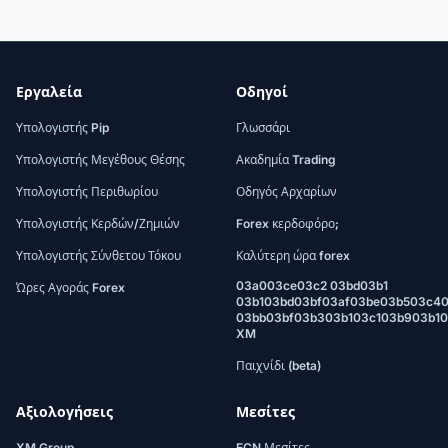
Εργαλεία
Οδηγοί
Υπολογιστής Pip
Γλωσσάρι
Υπολογιστής Μεγέθους Θέσης
Ακαδημία Trading
Υπολογιστής Περιθωρίου
Οδηγός Αρχαρίων
Υπολογιστής Κερδών/Ζημιών
Forex κερδοφόρο;
Υπολογιστής Σύνθετου Τόκου
Καλύτερη ώρα forex
03a003ce03c2 03bd03b1
Ώρες Αγοράς Forex
03b103bd03bf03af03be03b503c4
03bb03bf03b303b103c103b903b1
XM
Παιχνίδι (beta)
Αξιολογήσεις
Μεσίτες
XM Group
ECN Μεσίτες