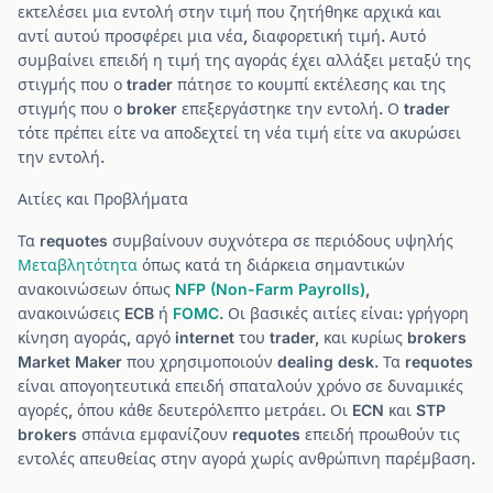
εκτελέσει μια εντολή στην τιμή που ζητήθηκε αρχικά και
αντί αυτού προσφέρει μια νέα, διαφορετική τιμή. Αυτό
συμβαίνει επειδή η τιμή της αγοράς έχει αλλάξει μεταξύ της
στιγμής που ο trader πάτησε το κουμπί εκτέλεσης και της
στιγμής που ο broker επεξεργάστηκε την εντολή. Ο trader
τότε πρέπει είτε να αποδεχτεί τη νέα τιμή είτε να ακυρώσει
την εντολή.
Αιτίες και Προβλήματα
Τα requotes συμβαίνουν συχνότερα σε περιόδους υψηλής
Μεταβλητότητα
όπως κατά τη διάρκεια σημαντικών
ανακοινώσεων όπως
NFP (Non-Farm Payrolls)
,
ανακοινώσεις ECB ή
FOMC
. Οι βασικές αιτίες είναι: γρήγορη
κίνηση αγοράς, αργό internet του trader, και κυρίως brokers
Market Maker που χρησιμοποιούν dealing desk. Τα requotes
είναι απογοητευτικά επειδή σπαταλούν χρόνο σε δυναμικές
αγορές, όπου κάθε δευτερόλεπτο μετράει. Οι ECN και STP
brokers σπάνια εμφανίζουν requotes επειδή προωθούν τις
εντολές απευθείας στην αγορά χωρίς ανθρώπινη παρέμβαση.