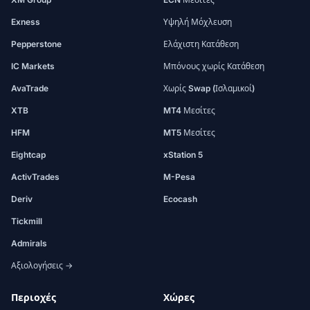
Exness
Υψηλή Μόχλευση
Pepperstone
Ελάχιστη Κατάθεση
IC Markets
Μπόνους χωρίς Κατάθεση
AvaTrade
Χωρίς Swap (Ισλαμικοί)
XTB
MT4 Μεσίτες
HFM
MT5 Μεσίτες
Eightcap
xStation 5
ActivTrades
M-Pesa
Deriv
Ecocash
Tickmill
Admirals
Αξιολογήσεις →
Περιοχές
Χώρες