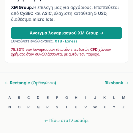
XM Group.
Η επιλογή μας για αρχάριους. Εποπτεύεται
από CySEC και ASIC, ελάχιστη κατάθεση 5 USD,
διαθέσιμα micro lots.
Άνοιγμα λογαριασμού XM Group →
Συγκρίνετε εναλλακτικές:
XTB
·
Exness
75.33% των λογαριασμών ιδιωτών επενδυτών CFD χάνουν
χρήματα όταν συναλλάσσονται με αυτόν τον πάροχο.
← Rectangle (Ορθογώνιο)
Riksbank →
A
B
C
D
E
F
G
H
I
J
K
L
M
N
O
P
Q
R
S
T
U
V
W
X
Y
Z
← Πίσω στο Γλωσσάρι