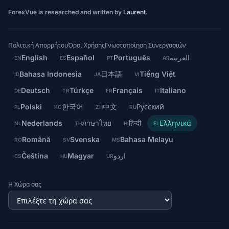
ForexVue is researched and written by
Laurent
.
Πολιτική Απορρήτου
Όροι Χρήσης
Γνωστοποίηση Συνεργασιών
English
Español
Português
العربية
EN
ES
PT
AR
Bahasa Indonesia
日本語
Tiếng Việt
ID
JA
VI
Deutsch
Türkçe
Français
Italiano
DE
TR
FR
IT
Polski
한국어
中文
Русский
PL
KO
ZH
RU
Nederlands
ภาษาไทย
हिन्दी
Ελληνικά
NL
TH
HI
EL
Română
Svenska
Bahasa Melayu
RO
SV
MS
Čeština
Magyar
اردو
CS
HU
UR
Η Χώρα σας