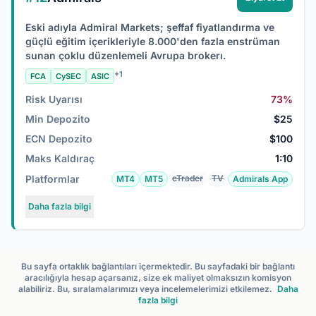
Eski adıyla Admiral Markets; şeffaf fiyatlandırma ve
güçlü eğitim içerikleriyle 8.000'den fazla enstrüman
sunan çoklu düzenlemeli Avrupa brokerı.
+1
FCA
CySEC
ASIC
Risk Uyarısı
73%
Min Depozito
$25
ECN Depozito
$100
Maks Kaldıraç
1:10
Platformlar
cTrader
TV
MT4
MT5
Admirals App
Daha fazla bilgi
Bu sayfa ortaklık bağlantıları içermektedir. Bu sayfadaki bir bağlantı
aracılığıyla hesap açarsanız, size ek maliyet olmaksızın komisyon
alabiliriz. Bu, sıralamalarımızı veya incelemelerimizi etkilemez.
Daha
fazla bilgi