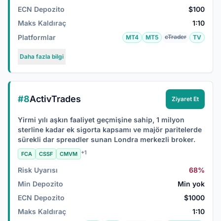
ECN Depozito
$100
Maks Kaldıraç
1:10
Platformlar
cTrader
MT4
MT5
TV
Daha fazla bilgi
#8
ActivTrades
Ziyaret Et
Yirmi yılı aşkın faaliyet geçmişine sahip, 1 milyon
sterline kadar ek sigorta kapsamı ve majör paritelerde
sürekli dar spreadler sunan Londra merkezli broker.
+1
FCA
CSSF
CMVM
Risk Uyarısı
68%
Min Depozito
Min yok
ECN Depozito
$1000
Maks Kaldıraç
1:10