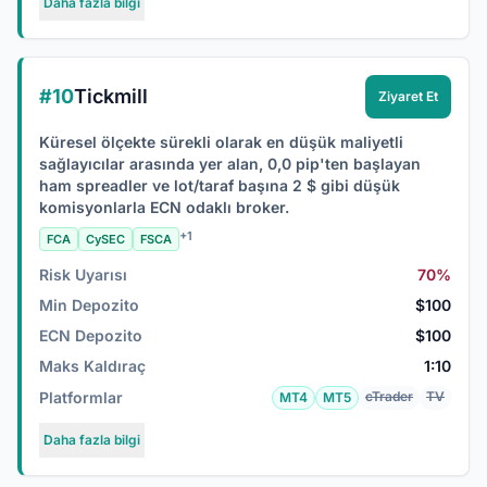
Daha fazla bilgi
#10
Tickmill
Ziyaret Et
Küresel ölçekte sürekli olarak en düşük maliyetli
sağlayıcılar arasında yer alan, 0,0 pip'ten başlayan
ham spreadler ve lot/taraf başına 2 $ gibi düşük
komisyonlarla ECN odaklı broker.
+1
FCA
CySEC
FSCA
Risk Uyarısı
70%
Min Depozito
$100
ECN Depozito
$100
Maks Kaldıraç
1:10
Platformlar
cTrader
TV
MT4
MT5
Daha fazla bilgi