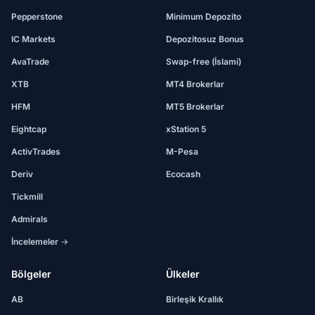
Pepperstone
Minimum Depozito
IC Markets
Depozitosuz Bonus
AvaTrade
Swap-free (İslami)
XTB
MT4 Brokerlar
HFM
MT5 Brokerlar
Eightcap
xStation 5
ActivTrades
M-Pesa
Deriv
Ecocash
Tickmill
Admirals
İncelemeler →
Bölgeler
Ülkeler
AB
Birleşik Krallık