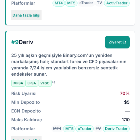
Platformlar
cTrader
TV
MT4
MT5
ActivTrader
Daha fazla bilgi
#9
Deriv
Ziyaret Et
25 yılı aşkın geçmişiyle Binary.com'un yeniden
markalaşmış hali; standart forex ve CFD piyasalarının
yanında 7/24 işlem yapılabilen benzersiz sentetik
endeksler sunar.
+1
MFSA
LFSA
VFSC
Risk Uyarısı
70%
Min Depozito
$5
ECN Depozito
—
Maks Kaldıraç
1:10
Platformlar
MT4
TV
MT5
cTrader
Deriv Trader