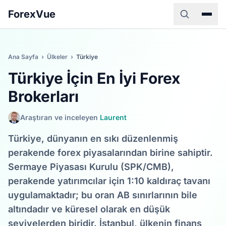
ForexVue
Ana Sayfa
›
Ülkeler
›
Türkiye
Türkiye İçin En İyi Forex
Brokerları
Araştıran ve inceleyen
Laurent
Türkiye, dünyanın en sıkı düzenlenmiş
perakende forex piyasalarından birine sahiptir.
Sermaye Piyasası Kurulu (SPK/CMB),
perakende yatırımcılar için 1:10 kaldıraç tavanı
uygulamaktadır; bu oran AB sınırlarının bile
altındadır ve küresel olarak en düşük
seviyelerden biridir. İstanbul, ülkenin finans