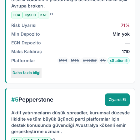
Avrupa brokerı.
+1
FCA
CySEC
KNF
Risk Uyarısı
71%
Min Depozito
Min yok
ECN Depozito
—
Maks Kaldıraç
1:10
Platformlar
MT4
MT5
cTrader
TV
xStation 5
Daha fazla bilgi
#5
Pepperstone
Ziyaret Et
Aktif yatırımcıların düşük spreadler, kurumsal düzeyde
likidite ve tüm büyük üçüncü parti platformlar için
destek konusunda güvendiği Avustralya kökenli emir
gerçekleştirme uzmanı.
+2