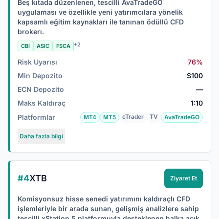
Beş kıtada düzenlenen, tescilli AvaTradeGO
uygulaması ve özellikle yeni yatırımcılara yönelik
kapsamlı eğitim kaynakları ile tanınan ödüllü CFD
brokerı.
+2
CBI
ASIC
FSCA
Risk Uyarısı
76%
Min Depozito
$100
ECN Depozito
—
Maks Kaldıraç
1:10
Platformlar
cTrader
TV
MT4
MT5
AvaTradeGO
Daha fazla bilgi
#4
XTB
Ziyaret Et
Komisyonsuz hisse senedi yatırımını kaldıraçlı CFD
işlemleriyle bir arada sunan, gelişmiş analizlere sahip
tescilli xStation 5 platformuyla desteklenen halka açık