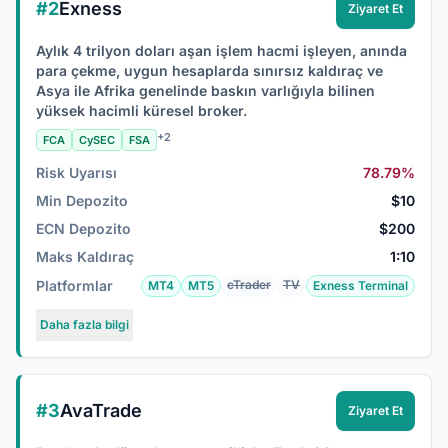
#2
Exness
Ziyaret Et
Aylık 4 trilyon doları aşan işlem hacmi işleyen, anında
para çekme, uygun hesaplarda sınırsız kaldıraç ve
Asya ile Afrika genelinde baskın varlığıyla bilinen
yüksek hacimli küresel broker.
+2
FCA
CySEC
FSA
Risk Uyarısı
78.79%
Min Depozito
$10
ECN Depozito
$200
Maks Kaldıraç
1:10
Platformlar
cTrader
TV
MT4
MT5
Exness Terminal
Daha fazla bilgi
#3
AvaTrade
Ziyaret Et