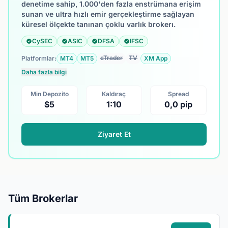
denetime sahip, 1.000'den fazla enstrümana erişim
sunan ve ultra hızlı emir gerçekleştirme sağlayan
küresel ölçekte tanınan çoklu varlık brokerı.
CySEC
ASIC
DFSA
IFSC
cTrader
TV
Platformlar:
MT4
MT5
XM App
Daha fazla bilgi
Min Depozito
Kaldıraç
Spread
$5
1:10
0,0 pip
Ziyaret Et
Tüm Brokerlar