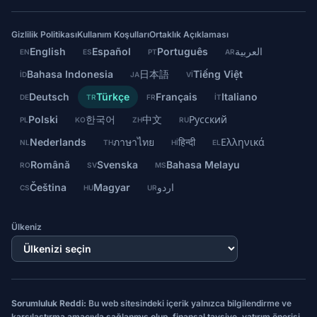
Gizlilik Politikası
Kullanım Koşulları
Ortaklık Açıklaması
English
Español
Português
العربية
EN
ES
PT
AR
Bahasa Indonesia
日本語
Tiếng Việt
ID
JA
VI
Deutsch
Türkçe
Français
Italiano
DE
TR
FR
IT
Polski
한국어
中文
Русский
PL
KO
ZH
RU
Nederlands
ภาษาไทย
हिन्दी
Ελληνικά
NL
TH
HI
EL
Română
Svenska
Bahasa Melayu
RO
SV
MS
Čeština
Magyar
اردو
CS
HU
UR
Ülkeniz
Sorumluluk Reddi:
Bu web sitesindeki içerik yalnızca bilgilendirme ve
karşılaştırma amacıyla sağlanmış olup, finansal tavsiye, yatırım önerisi