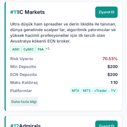
#11
IC Markets
Ziyaret Et
Ultra düşük ham spreadler ve derin likidite ile tanınan,
dünya genelinde scalper'lar, algoritmik yatırımcılar ve
yüksek hacimli profesyoneller için ilk tercih olan
Avustralya kökenli ECN broker.
+2
ASIC
CySEC
FSA
Risk Uyarısı
70.53%
Min Depozito
$200
ECN Depozito
$200
Maks Kaldıraç
1:10
Platformlar
MT4
MT5
cTrader
TV
Daha fazla bilgi
#12
Admirals
Ziyaret Et