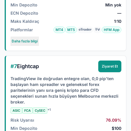
Min Depozito
Min yok
ECN Depozito
—
Maks Kaldıraç
1:10
Platformlar
cTrader
TV
MT4
MT5
HFM App
Daha fazla bilgi
#7
Eightcap
Ziyaret Et
TradingView ile doğrudan entegre olan, 0,0 pip'ten
başlayan ham spreadler ve geleneksel forex
paritelerinin yanı sıra geniş kripto para CFD
seçenekleri sunan hızla büyüyen Melbourne merkezli
broker.
+1
ASIC
FCA
CySEC
Risk Uyarısı
76.09%
Min Depozito
$100