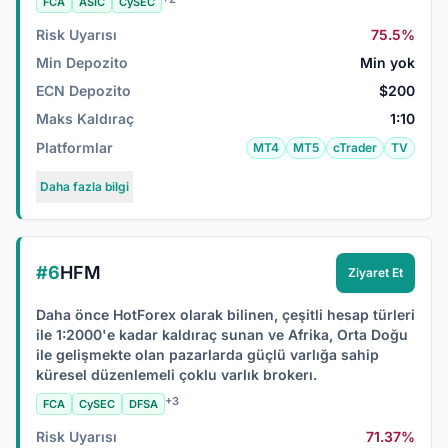
FCA
ASIC
CySEC
Risk Uyarısı
75.5%
Min Depozito
Min yok
ECN Depozito
$200
Maks Kaldıraç
1:10
Platformlar
MT4
MT5
cTrader
TV
Daha fazla bilgi
#6
HFM
Ziyaret Et
Daha önce HotForex olarak bilinen, çeşitli hesap türleri
ile 1:2000'e kadar kaldıraç sunan ve Afrika, Orta Doğu
ile gelişmekte olan pazarlarda güçlü varlığa sahip
küresel düzenlemeli çoklu varlık brokerı.
+3
FCA
CySEC
DFSA
Risk Uyarısı
71.37%