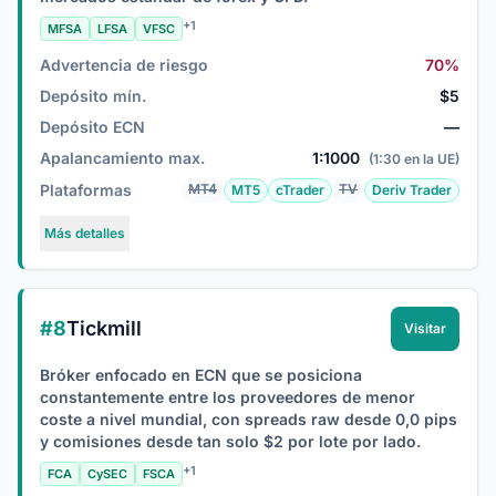
+1
MFSA
LFSA
VFSC
Advertencia de riesgo
70%
Depósito mín.
$5
Depósito ECN
—
Apalancamiento max.
1:1000
(1:30 en la UE)
Plataformas
MT4
TV
MT5
cTrader
Deriv Trader
Más detalles
#8
Tickmill
Visitar
Bróker enfocado en ECN que se posiciona
constantemente entre los proveedores de menor
coste a nivel mundial, con spreads raw desde 0,0 pips
y comisiones desde tan solo $2 por lote por lado.
+1
FCA
CySEC
FSCA