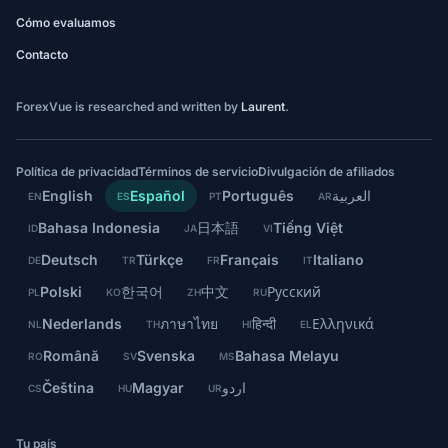
Cómo evaluamos
Contacto
ForexVue is researched and written by
Laurent
.
Política de privacidad
Términos de servicio
Divulgación de afiliados
English
Español
Português
العربية
EN
ES
PT
AR
Bahasa Indonesia
日本語
Tiếng Việt
ID
JA
VI
Deutsch
Türkçe
Français
Italiano
DE
TR
FR
IT
Polski
한국어
中文
Русский
PL
KO
ZH
RU
Nederlands
ภาษาไทย
हिन्दी
Ελληνικά
NL
TH
HI
EL
Română
Svenska
Bahasa Melayu
RO
SV
MS
Čeština
Magyar
اردو
CS
HU
UR
Tu país