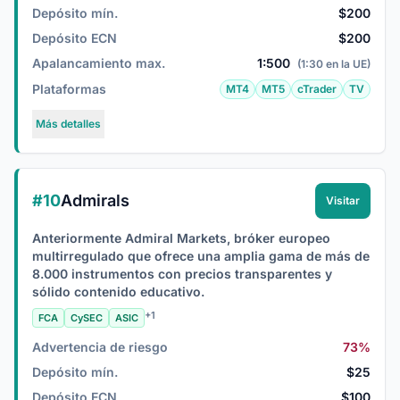
Depósito mín.
$200
Depósito ECN
$200
Apalancamiento max.
1:500
(1:30 en la UE)
Plataformas
MT4
MT5
cTrader
TV
Más detalles
#10
Admirals
Visitar
Anteriormente Admiral Markets, bróker europeo
multirregulado que ofrece una amplia gama de más de
8.000 instrumentos con precios transparentes y
sólido contenido educativo.
+1
FCA
CySEC
ASIC
Advertencia de riesgo
73%
Depósito mín.
$25
Depósito ECN
$100