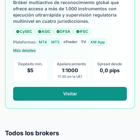
Bróker multiactivo de reconocimiento global que
ofrece acceso a más de 1.000 instrumentos con
ejecución ultrarrápida y supervisión regulatoria
multinivel en cuatro jurisdicciones.
CySEC
ASIC
DFSA
IFSC
cTrader
TV
Plataformas:
MT4
MT5
XM App
Más detalles
Depósito mín.
Apalancamiento
Spread desde
$5
1:1000
0,0 pips
(1:30 en la UE)
Visitar
Todos los brokers