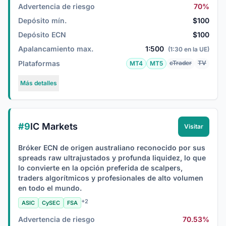
Advertencia de riesgo
70%
Depósito mín.
$100
Depósito ECN
$100
Apalancamiento max.
1:500
(1:30 en la UE)
Plataformas
cTrader
TV
MT4
MT5
Más detalles
#9
IC Markets
Visitar
Bróker ECN de origen australiano reconocido por sus
spreads raw ultrajustados y profunda liquidez, lo que
lo convierte en la opción preferida de scalpers,
traders algorítmicos y profesionales de alto volumen
en todo el mundo.
+2
ASIC
CySEC
FSA
Advertencia de riesgo
70.53%