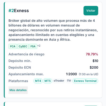
#2
Exness
Visitar
Bróker global de alto volumen que procesa más de 4
billones de dólares en volumen mensual de
negociación, reconocido por sus retiros instantáneos,
apalancamiento ilimitado en cuentas elegibles y una
presencia dominante en Asia y África.
+2
FCA
CySEC
FSA
Advertencia de riesgo
78.79%
Depósito mín.
$10
Depósito ECN
$200
Apalancamiento max.
1:2000
(1:30 en la UE)
Plataformas
cTrader
TV
MT4
MT5
Exness Terminal
Más detalles