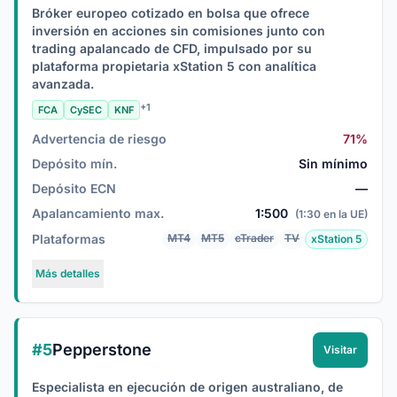
Bróker europeo cotizado en bolsa que ofrece
inversión en acciones sin comisiones junto con
trading apalancado de CFD, impulsado por su
plataforma propietaria xStation 5 con analítica
avanzada.
+1
FCA
CySEC
KNF
Advertencia de riesgo
71%
Depósito mín.
Sin mínimo
Depósito ECN
—
Apalancamiento max.
1:500
(1:30 en la UE)
Plataformas
MT4
MT5
cTrader
TV
xStation 5
Más detalles
#5
Pepperstone
Visitar
Especialista en ejecución de origen australiano, de