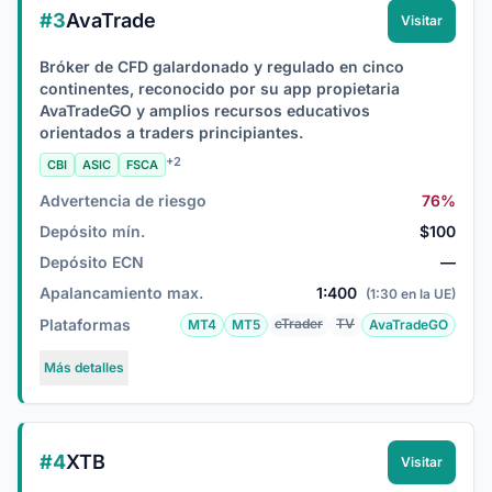
#3
AvaTrade
Visitar
Bróker de CFD galardonado y regulado en cinco
continentes, reconocido por su app propietaria
AvaTradeGO y amplios recursos educativos
orientados a traders principiantes.
+2
CBI
ASIC
FSCA
Advertencia de riesgo
76%
Depósito mín.
$100
Depósito ECN
—
Apalancamiento max.
1:400
(1:30 en la UE)
Plataformas
cTrader
TV
MT4
MT5
AvaTradeGO
Más detalles
#4
XTB
Visitar