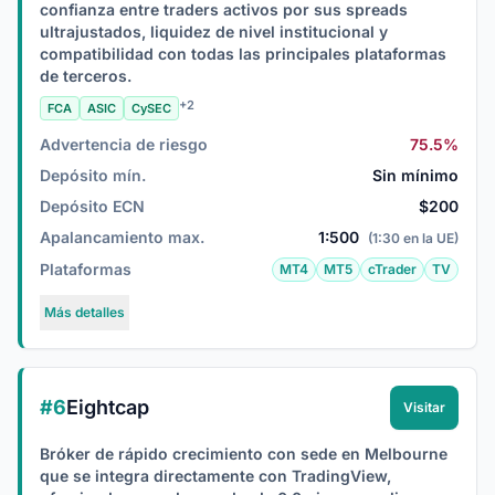
confianza entre traders activos por sus spreads
ultrajustados, liquidez de nivel institucional y
compatibilidad con todas las principales plataformas
de terceros.
+2
FCA
ASIC
CySEC
Advertencia de riesgo
75.5%
Depósito mín.
Sin mínimo
Depósito ECN
$200
Apalancamiento max.
1:500
(1:30 en la UE)
Plataformas
MT4
MT5
cTrader
TV
Más detalles
#6
Eightcap
Visitar
Bróker de rápido crecimiento con sede en Melbourne
que se integra directamente con TradingView,