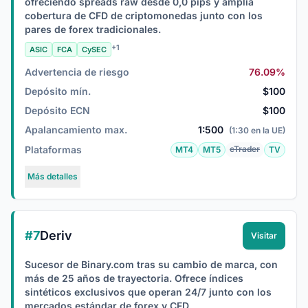
ofreciendo spreads raw desde 0,0 pips y amplia
cobertura de CFD de criptomonedas junto con los
pares de forex tradicionales.
+1
ASIC
FCA
CySEC
Advertencia de riesgo
76.09%
Depósito mín.
$100
Depósito ECN
$100
Apalancamiento max.
1:500
(1:30 en la UE)
Plataformas
cTrader
MT4
MT5
TV
Más detalles
#7
Deriv
Visitar
Sucesor de Binary.com tras su cambio de marca, con
más de 25 años de trayectoria. Ofrece índices
sintéticos exclusivos que operan 24/7 junto con los
mercados estándar de forex y CFD.