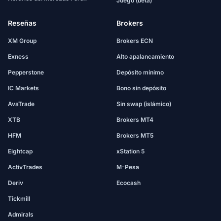
Juego (beta)
Reseñas
Brokers
XM Group
Brokers ECN
Exness
Alto apalancamiento
Pepperstone
Depósito mínimo
IC Markets
Bono sin depósito
AvaTrade
Sin swap (islámico)
XTB
Brokers MT4
HFM
Brokers MT5
Eightcap
xStation 5
ActivTrades
M-Pesa
Deriv
Ecocash
Tickmill
Admirals