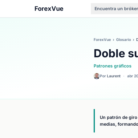
ForexVue
Encuentra un bróke
ForexVue
›
Glosario
›
Doble s
Patrones gráficos
Por
Laurent
·
abr 2
Un patrón de giro
medias, formando 