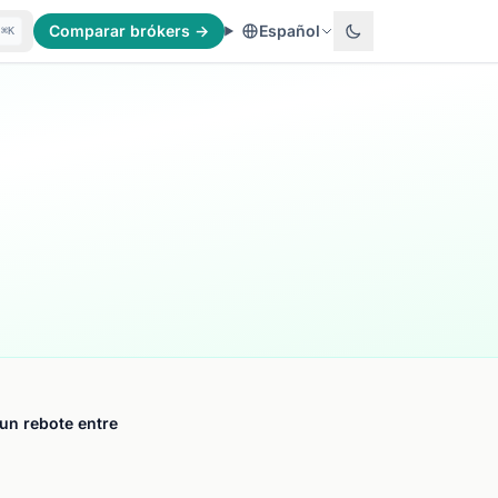
Comparar brókers →
Español
⌘K
un rebote entre