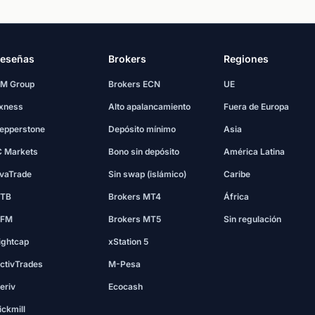
eseñas
Brokers
Regiones
M Group
Brokers ECN
UE
xness
Alto apalancamiento
Fuera de Europa
epperstone
Depósito mínimo
Asia
C Markets
Bono sin depósito
América Latina
vaTrade
Sin swap (islámico)
Caribe
TB
Brokers MT4
África
FM
Brokers MT5
Sin regulación
ightcap
xStation 5
ctivTrades
M-Pesa
eriv
Ecocash
ickmill