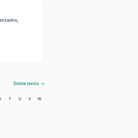
vanzados,
Doble techo →
S
T
U
V
W