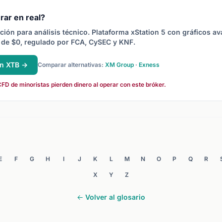
rar en real?
ción para análisis técnico. Plataforma xStation 5 con gráficos a
de $0, regulado por FCA, CySEC y KNF.
en XTB →
Comparar alternativas:
XM Group
·
Exness
FD de minoristas pierden dinero al operar con este bróker.
E
F
G
H
I
J
K
L
M
N
O
P
Q
R
X
Y
Z
← Volver al glosario