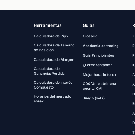
Herramientas
Guías
R
Calculadora de Pips
Glosario
X
Calculadora de Tamaño
Academia de trading
E
de Posición
Guía Principiantes
P
Calculadora de Margen
¿Forex rentable?
I
Calculadora de
Ganancia/Pérdida
Mejor horario forex
A
Calculadora de Interés
C00f3mo abrir una
X
Compuesto
cuenta XM
H
Horarios del mercado
Juego (beta)
Forex
E
A
D
T