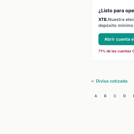
¿Listo para ope
XTB.
Nuestra elec
depósito mínimo 
Abrir cuenta 
71% de las cuentas C
← Divisa cotizada
A
B
C
D