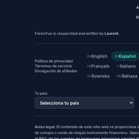
A
R
ForexVue is researched and written by
Laurent
.
English
Español
EN
ES
Política de privacidad
Français
Italiano
Términos de servicio
FR
IT
Divulgación de afiliados
Svenska
Bahasa
SV
MS
Tu país
Aviso legal:
El contenido de este sitio web se proporciona
de compra o venta de ningún instrumento financiero. Oper
el 89% de las cuentas de inversores minoristas pierden d