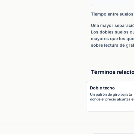
Tiempo entre suelos
Una mayor separació
Los dobles suelos qu
mayores que los que
sobre lectura de grá
Términos relaci
Doble techo
Un patrón de giro bajista
donde el precio alcanza e
mismo máximo dos vece
con un retroceso entre
medias, formando una "M
La rotura por debajo del v
central confirma el giro.