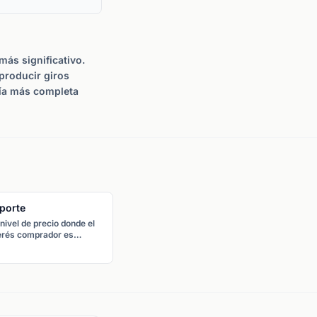
ás significativo.
producir giros
uía más completa
porte
nivel de precio donde el
erés comprador es
icientemente fuerte para
edir una caída adicional.
precio tiende a rebotar al
a cuando alcanza el
orte.