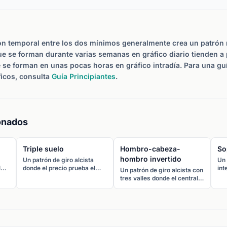
n temporal entre los dos mínimos generalmente crea un patrón m
e se forman durante varias semanas en gráfico diario tienden a 
 se forman en unas pocas horas en gráfico intradía. Para una g
ficos, consulta
Guía Principiantes
.
onados
Triple suelo
Hombro-cabeza-
So
hombro invertido
Un patrón de giro alcista
Un 
l
donde el precio prueba el
int
Un patrón de giro alcista con
s
mismo nivel de soporte tres
suf
tres valles donde el central
veces, rebotando cada vez.
imp
(cabeza) es el más bajo. La
".
La rotura por encima de la
El 
rotura de la línea de cuello al
alle
resistencia que conecta los
alz
alza confirma el giro desde
máximos de rebote confirma
sop
una tendencia bajista.
el patrón.