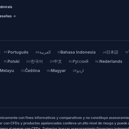
dmirals
eseñas →
Português
العربية
Bahasa Indonesia
日本語
PT
AR
ID
JA
VI
Polski
한국어
中文
Русский
Nederlands
PL
KO
ZH
RU
NL
 Melayu
Čeština
Magyar
اردو
CS
HU
UR
 únicamente con fines informativos y comparativos y no constituye asesoramie
ar con CFDs y productos apalancados conlleva un alto nivel de riesgo y puede
inero al operar con CFDs.
Deberías buscar asesoramiento financiero independ