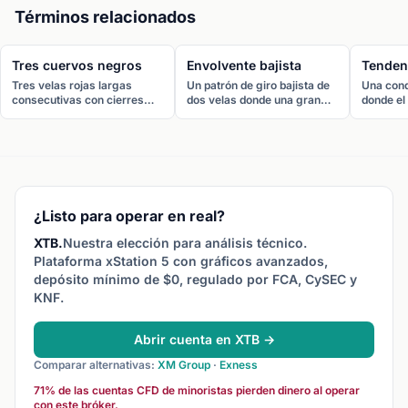
Términos relacionados
Tres cuervos negros
Envolvente bajista
Tendenc
Tres velas rojas largas
Un patrón de giro bajista de
Una cond
consecutivas con cierres
dos velas donde una gran
donde el
progresivamente más bajos,
vela roja envuelve
consist
cada una abriendo dentro del
completamente el cuerpo de
y mínimo
cuerpo de la vela anterior.
la vela verde anterior. Señala
indicand
Señala un fuerte giro bajista
una fuerte presión
vendedor
o continuación.
vendedora después de un
y la dire
rally.
baja.
¿Listo para operar en real?
XTB.
Nuestra elección para análisis técnico.
Plataforma xStation 5 con gráficos avanzados,
depósito mínimo de $0, regulado por FCA, CySEC y
KNF.
Abrir cuenta en XTB →
Comparar alternativas:
XM Group
·
Exness
71% de las cuentas CFD de minoristas pierden dinero al operar
con este bróker.