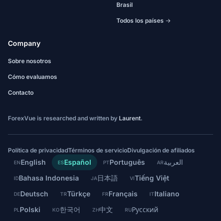
Brasil
Todos los países →
Company
Sobre nosotros
Cómo evaluamos
Contacto
ForexVue is researched and written by
Laurent
.
Política de privacidad
Términos de servicio
Divulgación de afiliados
English
Español
Português
العربية
EN
ES
PT
AR
Bahasa Indonesia
日本語
Tiếng Việt
ID
JA
VI
Deutsch
Türkçe
Français
Italiano
DE
TR
FR
IT
Polski
한국어
中文
Русский
PL
KO
ZH
RU