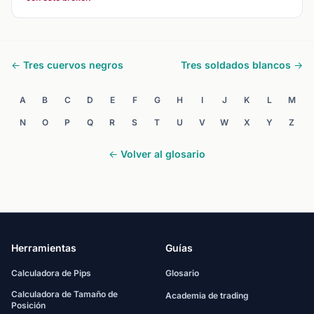
← Tres cuervos negros
Tres soldados blancos →
A
B
C
D
E
F
G
H
I
J
K
L
M
N
O
P
Q
R
S
T
U
V
W
X
Y
Z
← Volver al glosario
Herramientas
Guías
Calculadora de Pips
Glosario
Calculadora de Tamaño de
Academia de trading
Posición