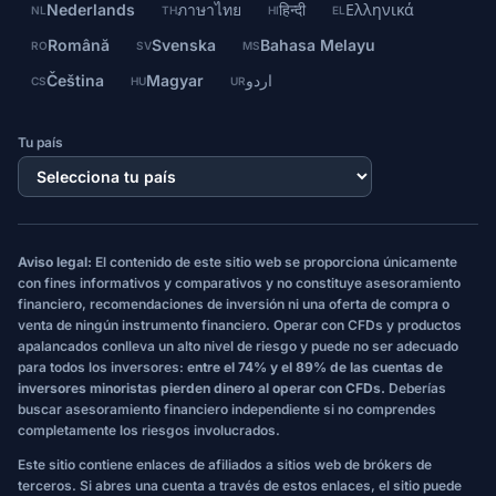
Nederlands
ภาษาไทย
हिन्दी
Ελληνικά
NL
TH
HI
EL
Română
Svenska
Bahasa Melayu
RO
SV
MS
Čeština
Magyar
اردو
CS
HU
UR
Tu país
Aviso legal:
El contenido de este sitio web se proporciona únicamente
con fines informativos y comparativos y no constituye asesoramiento
financiero, recomendaciones de inversión ni una oferta de compra o
venta de ningún instrumento financiero. Operar con CFDs y productos
apalancados conlleva un alto nivel de riesgo y puede no ser adecuado
para todos los inversores:
entre el 74% y el 89% de las cuentas de
inversores minoristas pierden dinero al operar con CFDs.
Deberías
buscar asesoramiento financiero independiente si no comprendes
completamente los riesgos involucrados.
Este sitio contiene enlaces de afiliados a sitios web de brókers de
terceros. Si abres una cuenta a través de estos enlaces, el sitio puede