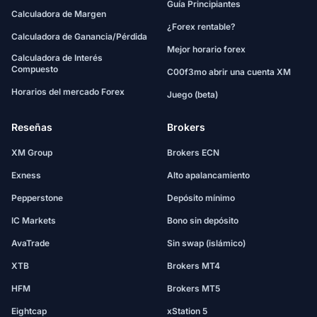
Guía Principiantes
Calculadora de Margen
¿Forex rentable?
Calculadora de Ganancia/Pérdida
Mejor horario forex
Calculadora de Interés
Compuesto
C00f3mo abrir una cuenta XM
Horarios del mercado Forex
Juego (beta)
Reseñas
Brokers
XM Group
Brokers ECN
Exness
Alto apalancamiento
Pepperstone
Depósito mínimo
IC Markets
Bono sin depósito
AvaTrade
Sin swap (islámico)
XTB
Brokers MT4
HFM
Brokers MT5
Eightcap
xStation 5