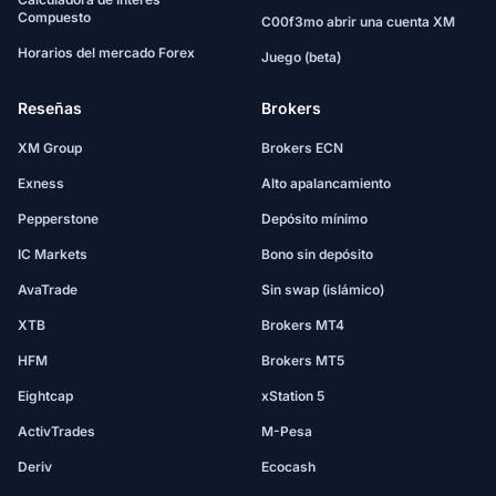
Compuesto
C00f3mo abrir una cuenta XM
Horarios del mercado Forex
Juego (beta)
Reseñas
Brokers
XM Group
Brokers ECN
Exness
Alto apalancamiento
Pepperstone
Depósito mínimo
IC Markets
Bono sin depósito
AvaTrade
Sin swap (islámico)
XTB
Brokers MT4
HFM
Brokers MT5
Eightcap
xStation 5
ActivTrades
M-Pesa
Deriv
Ecocash