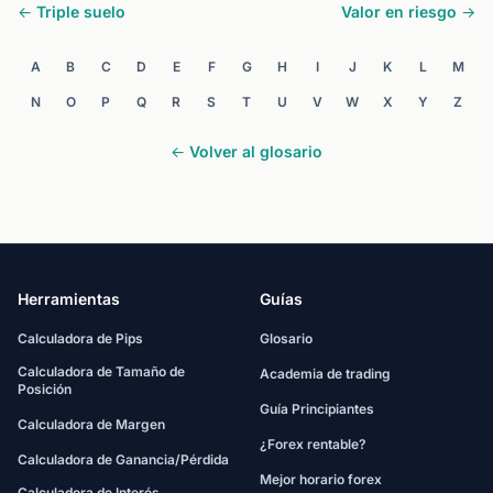
← Triple suelo
Valor en riesgo →
A
B
C
D
E
F
G
H
I
J
K
L
M
N
O
P
Q
R
S
T
U
V
W
X
Y
Z
← Volver al glosario
Herramientas
Guías
Calculadora de Pips
Glosario
Calculadora de Tamaño de
Academia de trading
Posición
Guía Principiantes
Calculadora de Margen
¿Forex rentable?
Calculadora de Ganancia/Pérdida
Mejor horario forex
Calculadora de Interés