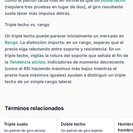
Como el patrón tarda más en formarse que un
Doble techo
(requiere tres pruebas en lugar de dos), el giro resultante
suele tener más impulso detrás.
Triple techo vs. rango
Un triple techo puede parecer inicialmente un mercado en
Rango
. La distinción importa: en un rango, esperas que el
precio siga rebotando entre soporte y resistencia. En un
triple techo, vigilas la rotura del soporte que señala el fin de
la
Tendencia alcista
. Indicadores de momento decreciente
(como el RSI haciendo máximos más bajos mientras el
precio hace máximos iguales) ayudan a distinguir un triple
techo de un simple rango lateral.
Términos relacionados
Triple suelo
Doble techo
Hombro
hombr
Un patrón de giro alcista
Un patrón de giro bajista