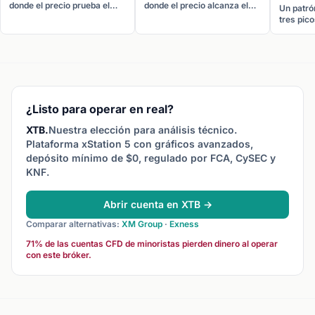
donde el precio prueba el
donde el precio alcanza el
Un patrón
mismo nivel de soporte tres
mismo máximo dos veces
tres pico
veces, rebotando cada vez.
con un retroceso entre
(cabeza) 
La rotura por encima de la
medias, formando una "M".
dos exte
resistencia que conecta los
La rotura por debajo del valle
son apr
máximos de rebote confirma
central confirma el giro.
iguales. 
el patrón.
de cuello
¿Listo para operar en real?
XTB.
Nuestra elección para análisis técnico.
Plataforma xStation 5 con gráficos avanzados,
depósito mínimo de $0, regulado por FCA, CySEC y
KNF.
Abrir cuenta en XTB →
Comparar alternativas:
XM Group
·
Exness
71% de las cuentas CFD de minoristas pierden dinero al operar
con este bróker.