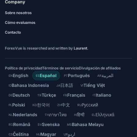
Company
Sobre nosotros
Cómo evaluamos
Contacto
ForexVue is researched and written by
Laurent
.
Política de privacidad
Términos de servicio
Divulgación de afiliados
English
Español
Português
العربية
EN
ES
PT
AR
Bahasa Indonesia
日本語
Tiếng Việt
ID
JA
VI
Deutsch
Türkçe
Français
Italiano
DE
TR
FR
IT
Polski
한국어
中文
Русский
PL
KO
ZH
RU
Nederlands
ภาษาไทย
हिन्दी
Ελληνικά
NL
TH
HI
EL
Română
Svenska
Bahasa Melayu
RO
SV
MS
Čeština
Magyar
اردو
CS
HU
UR