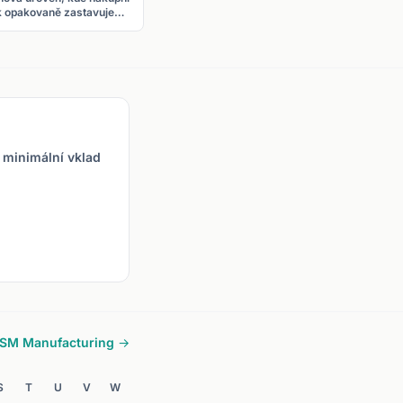
k opakovaně zastavuje
pronikne nad rezistenci nebo
les ceny. Cena se od
pod support s rostoucím
portu „odrazí“ nahoru.
objemem. Signalizuje
začátek nového směrového
pohybu.
 minimální vklad
ISM Manufacturing →
S
T
U
V
W