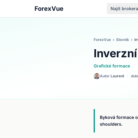
ForexVue
Najít broker
ForexVue
›
Slovník
›
In
Inverzn
Grafické formace
Autor
Laurent
·
dub
Byková formace ob
shoulders.