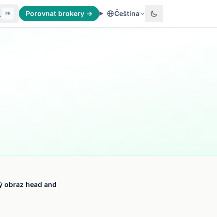
Porovnat brokery →
Čeština
⌘K
vý obraz head and