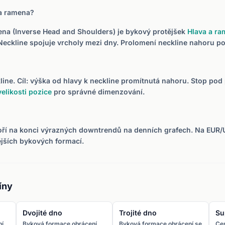
 a ramena?
ena (Inverse Head and Shoulders) je bykový protějšek
Hlava a r
 Neckline spojuje vrcholy mezi dny. Prolomení neckline nahoru po
line. Cíl: výška od hlavy k neckline promítnutá nahoru. Stop p
elikosti pozice
pro správné dimenzování.
oří na konci výrazných downtrendů na denních grafech. Na EUR/
ějších bykových formací.
íny
Dvojité dno
Trojité dno
Su
ní
Byková formace obrácení,
Byková formace obrácení se
Cen