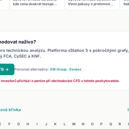
kde cena dvakrát testuje
třemi pokusy o prolomení
tla
stejný support a odrazí se.
stejného supportu. Silnější
pok
Tvar písmene W.
než double bottom.
sup
hodovat naživo?
ro technickou analýzu. Platforma xStation 5 s pokročilými grafy,
ný FCA, CySEC a KNF.
XTB →
Porovnat alternativy:
XM Group
·
Exness
 investorů přichází o peníze při obchodování CFD u tohoto poskytovatele.
ová křivka
E
F
G
H
I
J
K
L
M
N
O
P
Q
R