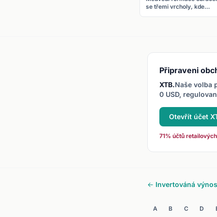
se třemi vrcholy, kde
prostřední (hlava) je
nejvyšší. Prolomení línie
krku (neckline) potvrzuje
formaci.
Připraveni obc
XTB.
Naše volba p
0 USD, regulova
Otevřít účet 
71% účtů retailových
← Invertováná výnos
A
B
C
D