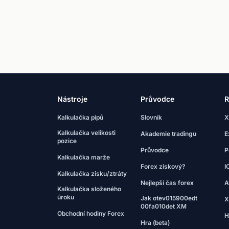
Nástroje
Průvodce
R
Kalkulačka pipů
Slovník
X
Kalkulačka velikosti
Akademie tradingu
E
pozice
Průvodce
P
Kalkulačka marže
Forex ziskový?
I
Kalkulačka zisku/ztráty
Nejlepší čas forex
A
Kalkulačka složeného
úroku
Jak otev015900edt
X
00fa010det XM
Obchodní hodiny Forex
H
Hra (beta)