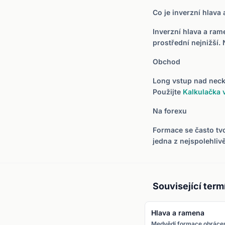
Co je inverzní hlava
Inverzní hlava a ram
prostřední nejnižší.
Obchod
Long vstup nad neck
Použijte
Kalkulačka v
Na forexu
Formace se často tv
jedna z nejspolehliv
Související term
Hlava a ramena
Medvědí formace obráce