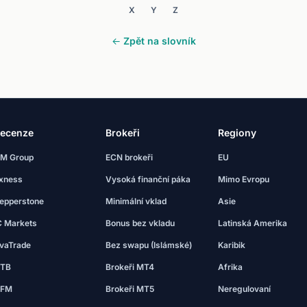
X
Y
Z
← Zpět na slovník
ecenze
Brokeři
Regiony
M Group
ECN brokeři
EU
xness
Vysoká finanční páka
Mimo Evropu
epperstone
Minimální vklad
Asie
C Markets
Bonus bez vkladu
Latinská Amerika
vaTrade
Bez swapu (Islámské)
Karibik
TB
Brokeři MT4
Afrika
FM
Brokeři MT5
Neregulovaní