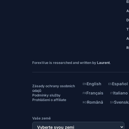
E
A
D
T
A
R
ForexVue is researched and written by
Laurent
.
English
Español
EN
ES
Zásady ochrany osobních
údajů
Français
Italiano
FR
IT
Podmínky služby
Prohlášení o affiliate
Română
Svensk
RO
SV
Vaše země