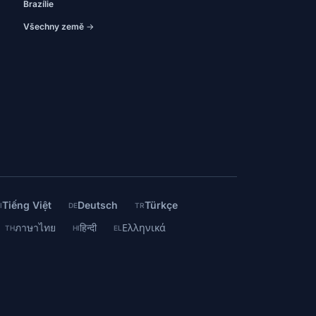
Brazílie
Všechny země →
Tiếng Việt
Deutsch
Türkçe
I
DE
TR
ภาษาไทย
हिन्दी
Ελληνικά
TH
HI
EL