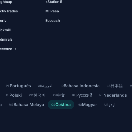
ightcap
xStation 5
ctivTrades
M-Pesa
eriv
Ecocash
ickmill
dmirals
ecenze →
Português
العربية
Bahasa Indonesia
日本語
PT
AR
ID
JA
V
Polski
한국어
中文
Русский
Nederlands
PL
KO
ZH
RU
NL
a
Bahasa Melayu
Čeština
Magyar
اردو
MS
CS
HU
UR