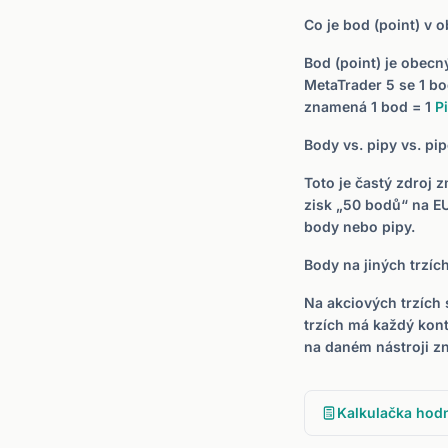
Co je bod (point) v
Bod (point) je obecn
MetaTrader 5 se 1 b
znamená 1 bod = 1
P
Body vs. pipy vs. pip
Toto je častý zdroj 
zisk „50 bodů“ na EU
body nebo pipy.
Body na jiných trzíc
Na akciových trzích 
trzích má každý kont
na daném nástroji z
Kalkulačka hod