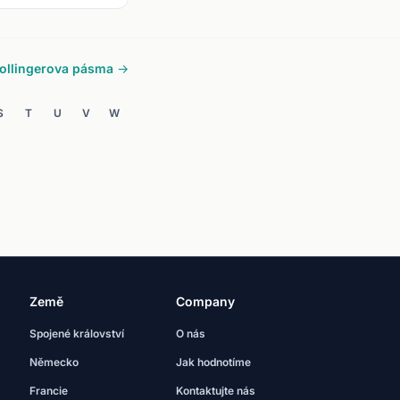
ollingerova pásma →
S
T
U
V
W
Země
Company
Spojené království
O nás
Německo
Jak hodnotíme
Francie
Kontaktujte nás