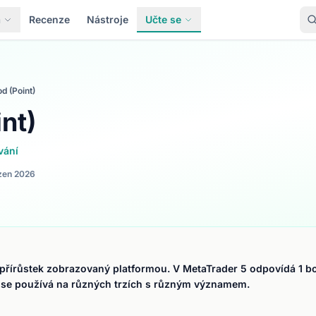
a
Recenze
Nástroje
Učte se
d (Point)
nt)
vání
zen 2026
řírůstek zobrazovaný platformou. V MetaTrader 5 odpovídá 1 bo
n se používá na různých trzích s různým významem.