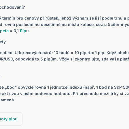
 obchodování?
ý termín pro cenový přírůstek, jehož význam se liší podle trhu a 
od rovná poslednímu desetinnému místu kotace, což u 5cifernný
ipeta
= 0,1
Pip
u.
ety
zmatení. U forexových párů: 10 bodů = 10 pipet = 1 pip. Když obch
R/USD, odpovídá to 5 pipům. Vždy si zkontrolujte, zda vaše pla
h
se „bod“ obvykle rovná 1 jednotce indexu (např. 1 bod na S&P 500
rakt svou vlastní bodovou hodnotu. Při přechodu mezi trhy si vž
namená.
noty pipu