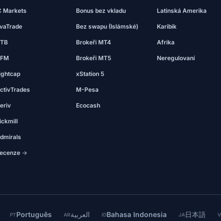
C Markets
Bonus bez vkladu
Latinská Amerika
vaTrade
Bez swapu (Islámské)
Karibik
TB
Brokeři MT4
Afrika
FM
Brokeři MT5
Neregulovaní
ightcap
xStation 5
ctivTrades
M-Pesa
eriv
Ecocash
ickmill
dmirals
ecenze →
Português
العربية
Bahasa Indonesia
日本語
PT
AR
ID
JA
V