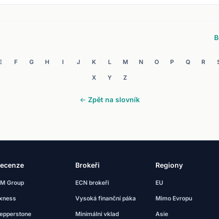
B
E
F
G
H
I
J
K
L
M
N
O
P
Q
R
X
Y
Z
← Zpět na slovník
ecenze
Brokeři
Regiony
M Group
ECN brokeři
EU
xness
Vysoká finanční páka
Mimo Evropu
epperstone
Minimální vklad
Asie