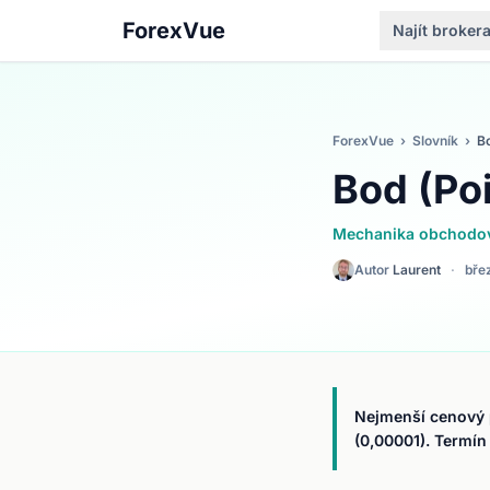
ForexVue
Najít broker
ForexVue
›
Slovník
›
Bo
Bod (Poi
Mechanika obchodo
Autor
Laurent
·
bře
Nejmenší cenový p
(0,00001). Termí