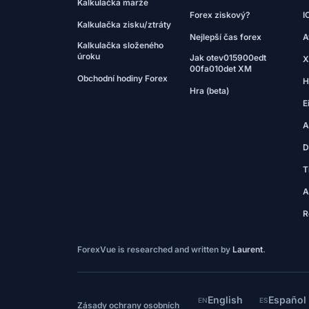
Kalkulačka marže
Forex ziskový?
I
Kalkulačka zisku/ztráty
Nejlepší čas forex
A
Kalkulačka složeného
úroku
Jak otev015900edt
X
00fa010det XM
Obchodní hodiny Forex
H
Hra (beta)
E
A
D
T
A
R
ForexVue is researched and written by
Laurent
.
English
Español
EN
ES
Zásady ochrany osobních