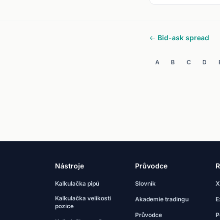
← Bid-ask spread
A
B
C
D
Nástroje
Průvodce
R
Kalkulačka pipů
Slovník
X
Kalkulačka velikosti
Akademie tradingu
E
pozice
Průvodce
P