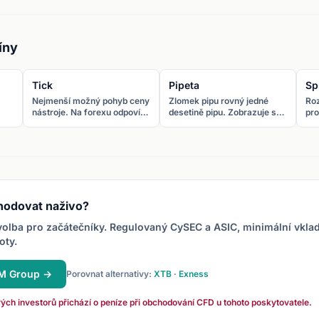
íny
Tick
Pipeta
Sp
Nejmenší možný pohyb ceny
Zlomek pipu rovný jedné
Roz
nástroje. Na forexu odpovídá
desetině pipu. Zobrazuje se
pro
y
tick jednomu
jako páté desetinné místo u
měn
{glossaryLink:pipette} (páté
většiny párů (0,00001) nebo
hla
desetinné místo u většiny
třetí u JPY párů (0,001).
ob
párů).
hodovat naživo?
olba pro začátečníky. Regulovaný CySEC a ASIC, minimální vkla
oty.
XM Group →
Porovnat alternativy:
XTB
·
Exness
ých investorů přichází o peníze při obchodování CFD u tohoto poskytovatele.