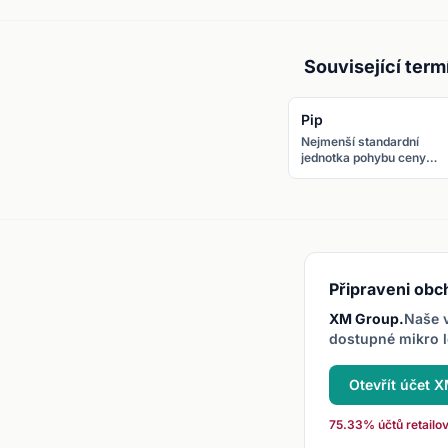
Související term
Pip
Nejmenší standardní
jednotka pohybu ceny
měnového páru. U většin
párů se jeden pip rovná
0,0001. U párů s JPY je
jeden pip 0,01.
Připraveni obc
XM Group.
Naše v
dostupné mikro l
Otevřít účet 
75.33% účtů retailov