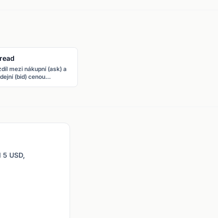
read
díl mezi nákupní (ask) a
dejní (bid) cenou
ového páru. Spread je
vní náklad každého
chodu.
d 5 USD,