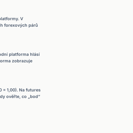
platformy. V
ch forexových párů
odní platforma hlásí
tforma zobrazuje
 = 1,00). Na futures
dy ověřte, co „bod“