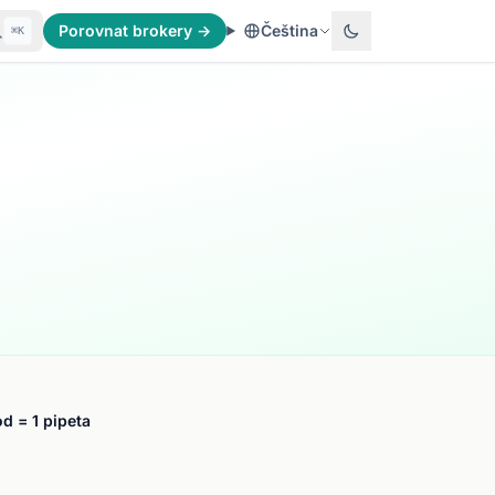
Porovnat brokery →
Čeština
⌘K
d = 1 pipeta