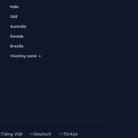
Indie
SAE
Austrálie
Kanada
Brazílie
Všechny země →
Tiếng Việt
Deutsch
Türkçe
I
DE
TR