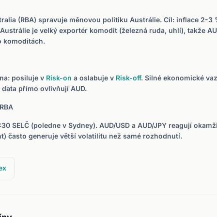
ralia (RBA) spravuje měnovou politiku Austrálie. Cíl: inflace 2-
Austrálie je velký exportér komodit (železná ruda, uhlí), takže AUD
o komoditách.
na: posiluje v
Risk-on
a oslabuje v
Risk-off
. Silné ekonomické va
 data přímo ovlivňují AUD.
 RBA
:30 SELČ (poledne v Sydney). AUD/USD a AUD/JPY reagují okamž
t) často generuje větší volatilitu než samé rozhodnutí.
ex