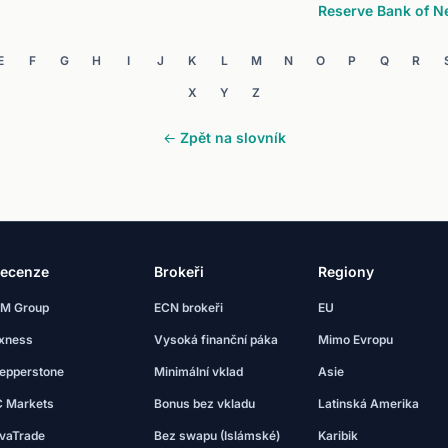
Reserve Bank of N
E
F
G
H
I
J
K
L
M
N
O
P
Q
R
X
Y
Z
← Zpět na slovník
ecenze
Brokeři
Regiony
M Group
ECN brokeři
EU
xness
Vysoká finanční páka
Mimo Evropu
epperstone
Minimální vklad
Asie
C Markets
Bonus bez vkladu
Latinská Amerika
vaTrade
Bez swapu (Islámské)
Karibik