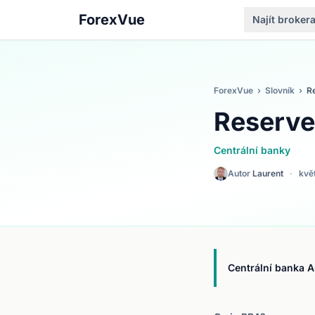
ForexVue
Najít broker
ForexVue
›
Slovník
›
Re
Reserve
Centrální banky
Autor
Laurent
·
kvě
Centrální banka A