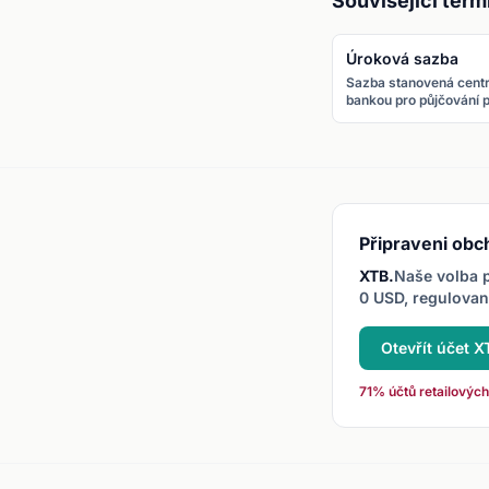
Související term
Úroková sazba
Sazba stanovená centr
bankou pro půjčování 
Nejdůležitější faktor
ovlivňující hodnotu mě
forexu.
Připraveni obc
XTB.
Naše volba p
0 USD, regulova
Otevřít účet 
71% účtů retailových