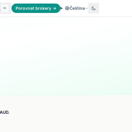
Porovnat brokery →
Čeština
⌘K
 AUD.