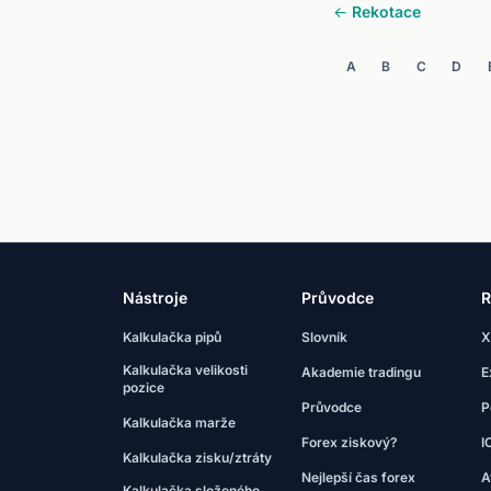
← Rekotace
A
B
C
D
Nástroje
Průvodce
R
Kalkulačka pipů
Slovník
X
Kalkulačka velikosti
Akademie tradingu
E
pozice
Průvodce
P
Kalkulačka marže
Forex ziskový?
I
Kalkulačka zisku/ztráty
Nejlepší čas forex
A
Kalkulačka složeného