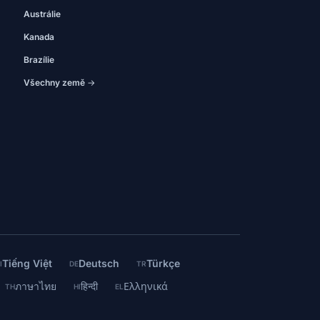
Austrálie
Kanada
Brazílie
Všechny země →
Tiếng Việt
Deutsch
Türkçe
I
DE
TR
ภาษาไทย
हिन्दी
Ελληνικά
TH
HI
EL