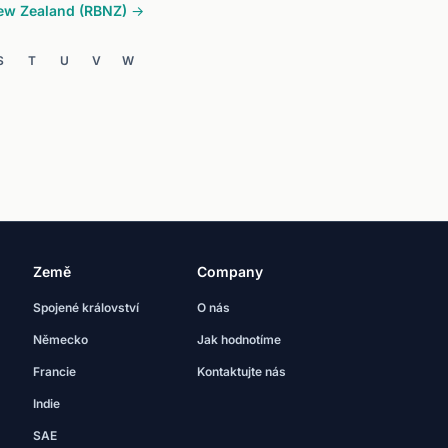
ew Zealand (RBNZ) →
S
T
U
V
W
Země
Company
Spojené království
O nás
Německo
Jak hodnotíme
Francie
Kontaktujte nás
Indie
SAE