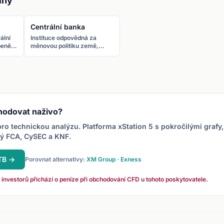
íny
Centrální banka
ální
Instituce odpovědná za
peněz.
měnovou politiku země,
řízení úrokových sazeb a
ny na
dohled nad finančním
systémem. Pro ČR je to
ČNB.
hodovat naživo?
ro technickou analýzu. Platforma xStation 5 s pokročilými grafy,
ný FCA, CySEC a KNF.
XTB →
Porovnat alternativy:
XM Group
·
Exness
 investorů přichází o peníze při obchodování CFD u tohoto poskytovatele.