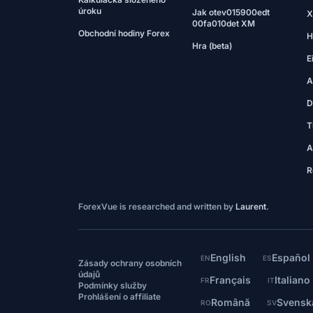
úroku
Jak otev015900edt
X
00fa010det XM
Obchodní hodiny Forex
H
Hra (beta)
E
A
D
T
A
R
ForexVue is researched and written by
Laurent
.
English
Español
EN
ES
Zásady ochrany osobních
údajů
Français
Italiano
FR
IT
Podmínky služby
Prohlášení o affiliate
Română
Svensk
RO
SV