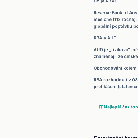
Co je RBA?
Reserve Bank of Aust
měsíčně (11x ročně). 
globální poptávku p
RBA a AUD
AUD je „riziková“ mě
znamenají, že čínská
Obchodování kolem
RBA rozhodnutí v 03
prohlášení (statemen
Nejlepší čas for