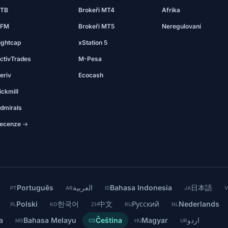
TB
Brokeři MT4
Afrika
FM
Brokeři MT5
Neregulovaní
ightcap
xStation 5
ctivTrades
M-Pesa
eriv
Ecocash
ickmill
dmirals
ecenze →
Português
العربية
Bahasa Indonesia
日本語
PT
AR
ID
JA
V
Polski
한국어
中文
Русский
Nederlands
PL
KO
ZH
RU
NL
a
Bahasa Melayu
Čeština
Magyar
اردو
MS
CS
HU
UR