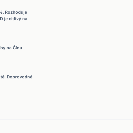
3 %. Rozhoduje
 je citlivý na
zby na Čínu
itě. Doprovodné