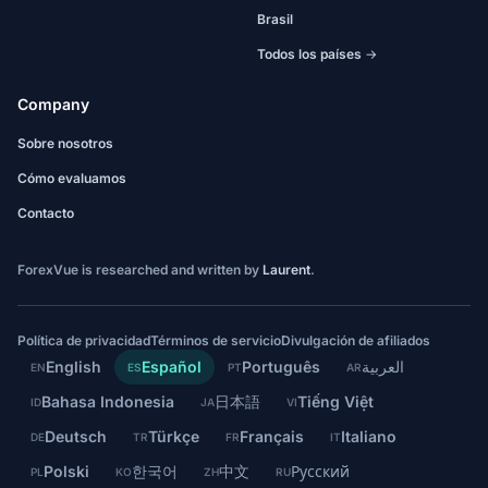
Brasil
Todos los países →
Company
Sobre nosotros
Cómo evaluamos
Contacto
ForexVue is researched and written by
Laurent
.
Política de privacidad
Términos de servicio
Divulgación de afiliados
English
Español
Português
العربية
EN
ES
PT
AR
Bahasa Indonesia
日本語
Tiếng Việt
ID
JA
VI
Deutsch
Türkçe
Français
Italiano
DE
TR
FR
IT
Polski
한국어
中文
Русский
PL
KO
ZH
RU