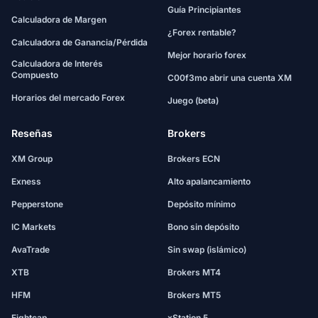
Guía Principiantes
Calculadora de Margen
¿Forex rentable?
Calculadora de Ganancia/Pérdida
Mejor horario forex
Calculadora de Interés
Compuesto
C00f3mo abrir una cuenta XM
Horarios del mercado Forex
Juego (beta)
Reseñas
Brokers
XM Group
Brokers ECN
Exness
Alto apalancamiento
Pepperstone
Depósito mínimo
IC Markets
Bono sin depósito
AvaTrade
Sin swap (islámico)
XTB
Brokers MT4
HFM
Brokers MT5
Eightcap
xStation 5