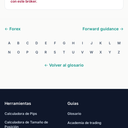
con este bróker.
← Forex
Forward guidance →
A
B
C
D
E
F
G
H
I
J
K
L
M
N
O
P
Q
R
S
T
U
V
W
X
Y
Z
← Volver al glosario
Herramientas
Guías
Calculadora de Pips
Glosario
Calculadora de Tamaño de
Academia de trading
Posición