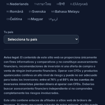
Nederlands
ภาษาไทย
हिन्दी
Ελληνικά
NL
TH
HI
EL
Română
Svenska
Bahasa Melayu
RO
SV
MS
Čeština
Magyar
اردو
CS
HU
UR
Tu país
Aviso legal:
El contenido de este sitio web se proporciona únicamente
con fines informativos y comparativos y no constituye asesoramiento
financiero, recomendaciones de inversión ni una oferta de compra o
venta de ningún instrumento financiero. Operar con CFDs y productos
apalancados conlleva un alto nivel de riesgo y puede no ser adecuado
para todos los inversores:
entre el 74% y el 89% de las cuentas de
inversores minoristas pierden dinero al operar con CFDs.
Deberías
buscar asesoramiento financiero independiente si no comprendes
completamente los riesgos involucrados.
Este sitio contiene enlaces de afiliados a sitios web de brókers de
terceros. Si abres una cuenta a través de estos enlaces, el sitio puede