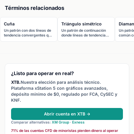
Términos relacionados
Cuña
Triángulo simétrico
Diaman
Un patrón con dos líneas de
Un patrón de continuación
Un patró
tendencia convergentes que
donde líneas de tendencia
común c
se inclinan en la misma
convergentes conectan
diamante
dirección. Una cuña
máximos decrecientes y
formado 
ascendente es bajista y una
mínimos crecientes,
expansiv
cuña descendente es
creando un rango que se
triángulo
alcista, ya que el precio
estrecha. Normalmente
Normalm
normalmente rompe en
rompe en la dirección de la
cambio d
contra de la pendiente.
tendencia previa.
¿Listo para operar en real?
XTB.
Nuestra elección para análisis técnico.
Plataforma xStation 5 con gráficos avanzados,
depósito mínimo de $0, regulado por FCA, CySEC y
KNF.
Abrir cuenta en XTB →
Comparar alternativas:
XM Group
·
Exness
71% de las cuentas CFD de minoristas pierden dinero al operar