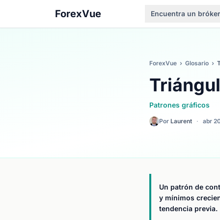
ForexVue
Encuentra un bróke
ForexVue
›
Glosario
›
T
Triángul
Patrones gráficos
Por
Laurent
·
abr 2
Un patrón de con
y mínimos crecien
tendencia previa.