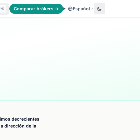
Comparar brókers →
Español
⌘K
imos decrecientes
a dirección de la