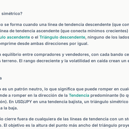
 simétrico?
ico se forma cuando una línea de tendencia descendente (que c
 línea de tendencia ascendente (que conecta mínimos crecientes)
ulo ascendente
o el
Triángulo descendente
, ninguno de los lados
comprime desde ambas direcciones por igual.
un equilibrio entre compradores y vendedores, con cada bando c
erreno. El rango decreciente y la volatilidad en caída crean un 
a
co es un patrón neutro, lo que significa que puede romper en cual
ende a romper en la dirección de la
Tendencia
predominante (lo qu
ón). En USD/JPY en una tendencia bajista, un triángulo simétric
 la baja.
io cierre fuera de cualquiera de las líneas de tendencia con un st
o. El objetivo es la altura del punto más ancho del triángulo proy