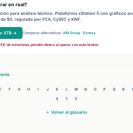
mástil.
rar en real?
ción para análisis técnico. Plataforma xStation 5 con gráficos a
de $0, regulado por FCA, CySEC y KNF.
en XTB →
Comparar alternativas:
XM Group
·
Exness
FD de minoristas pierden dinero al operar con este bróker.
dente
E
F
G
H
I
J
K
L
M
N
O
P
Q
R
X
Y
Z
← Volver al glosario