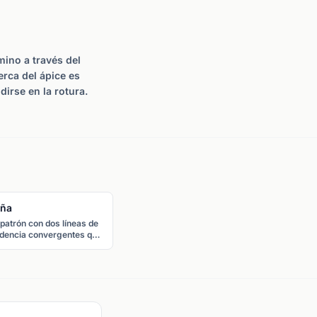
ino a través del
rca del ápice es
irse en la rotura.
ña
patrón con dos líneas de
dencia convergentes que
inclinan en la misma
ección. Una cuña
endente es bajista y una
ña descendente es
ista, ya que el precio
rmalmente rompe en
tra de la pendiente.