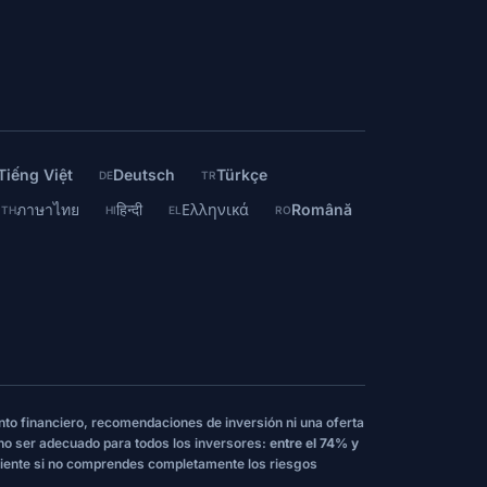
Tiếng Việt
Deutsch
Türkçe
DE
TR
ภาษาไทย
हिन्दी
Ελληνικά
Română
TH
HI
EL
RO
nto financiero, recomendaciones de inversión ni una oferta
 no ser adecuado para todos los inversores:
entre el 74% y
iente si no comprendes completamente los riesgos