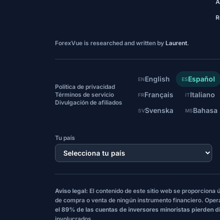
A
R
ForexVue is researched and written by
Laurent
.
English
Español
EN
ES
Política de privacidad
Français
Italiano
Términos de servicio
FR
IT
Divulgación de afiliados
Svenska
Bahasa
SV
MS
Tu país
Aviso legal:
El contenido de este sitio web se proporciona
de compra o venta de ningún instrumento financiero. Oper
el 89% de las cuentas de inversores minoristas pierden d
involucrados.