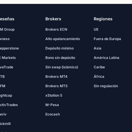
eseñas
Brokers
Regiones
M Group
Brokers ECN
UE
xness
Alto apalancamiento
Fuera de Europa
epperstone
Depósito mínimo
Asia
C Markets
Bono sin depósito
América Latina
vaTrade
Sin swap (islámico)
Caribe
TB
Brokers MT4
África
FM
Brokers MT5
Sin regulación
ightcap
xStation 5
ctivTrades
M-Pesa
eriv
Ecocash
ickmill