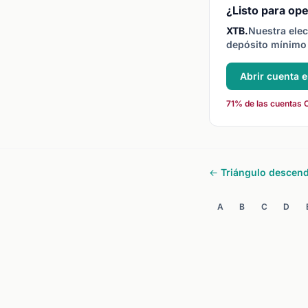
¿Listo para ope
XTB.
Nuestra elec
depósito mínimo 
Abrir cuenta 
71% de las cuentas C
← Triángulo descen
A
B
C
D