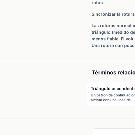
rotura.
Sincronizar la rotura
Las roturas normalme
triángulo (medido de
menos fiable. El vol
Una rotura con poco
Términos relaci
Triángulo ascendent
Un patrón de continuació
alcista con una línea de
resistencia plana y una lí
de tendencia ascendente
que conecta mínimos
crecientes. El precio
normalmente rompe al al
través de la resistencia
plana.