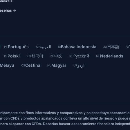
dmirals
eseñas →
Português
العربية
Bahasa Indonesia
日本語
PT
AR
ID
JA
VI
Polski
한국어
中文
Русский
Nederlands
PL
KO
ZH
RU
NL
 Melayu
Čeština
Magyar
اردو
CS
HU
UR
 únicamente con fines informativos y comparativos y no constituye asesoramie
ar con CFDs y productos apalancados conlleva un alto nivel de riesgo y puede
inero al operar con CFDs.
Deberías buscar asesoramiento financiero independ