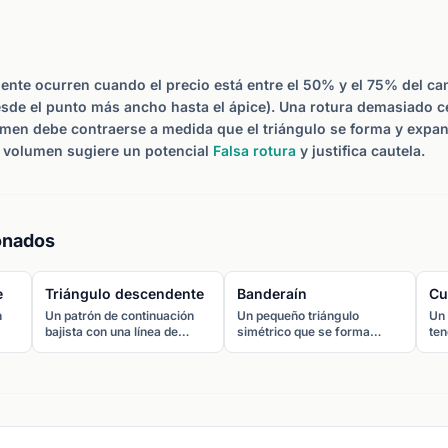
nte ocurren cuando el precio está entre el 50% y el 75% del cam
sde el punto más ancho hasta el ápice). Una rotura demasiado ce
umen debe contraerse a medida que el triángulo se forma y expand
 volumen sugiere un potencial
Falsa rotura
y justifica cautela.
onados
e
Triángulo descendente
Banderaín
Cu
n
Un patrón de continuación
Un pequeño triángulo
Un 
bajista con una línea de
simétrico que se forma
ten
nea
soporte plana y una línea de
después de un movimiento
se 
tendencia descendente que
brusco (mástil),
dir
conecta máximos
representando una breve
asc
decrecientes. El precio
pausa antes de que la
cu
za a
normalmente rompe a la baja
tendencia continúe. Parece
alc
a través del soporte plano.
un pequeño triángulo
no
convergente sobre un
con