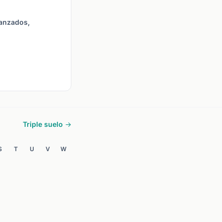
vanzados,
Triple suelo →
S
T
U
V
W