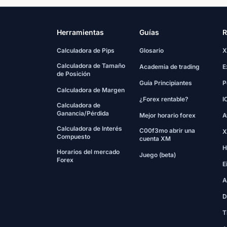
Herramientas
Guías
R
Calculadora de Pips
Glosario
X
Calculadora de Tamaño
Academia de trading
E
de Posición
Guía Principiantes
P
Calculadora de Margen
¿Forex rentable?
I
Calculadora de
Ganancia/Pérdida
Mejor horario forex
A
Calculadora de Interés
C00f3mo abrir una
X
Compuesto
cuenta XM
H
Horarios del mercado
Juego (beta)
Forex
E
A
D
T