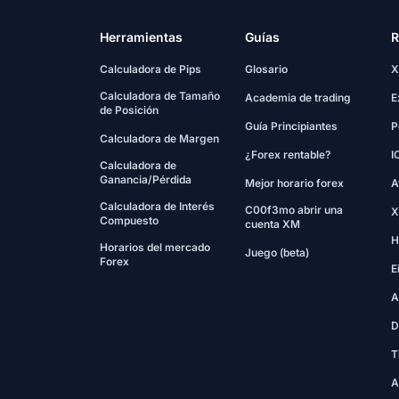
Herramientas
Guías
R
Calculadora de Pips
Glosario
X
Calculadora de Tamaño
Academia de trading
E
de Posición
Guía Principiantes
P
Calculadora de Margen
¿Forex rentable?
I
Calculadora de
Ganancia/Pérdida
Mejor horario forex
A
Calculadora de Interés
C00f3mo abrir una
X
Compuesto
cuenta XM
H
Horarios del mercado
Juego (beta)
Forex
E
A
D
T
A