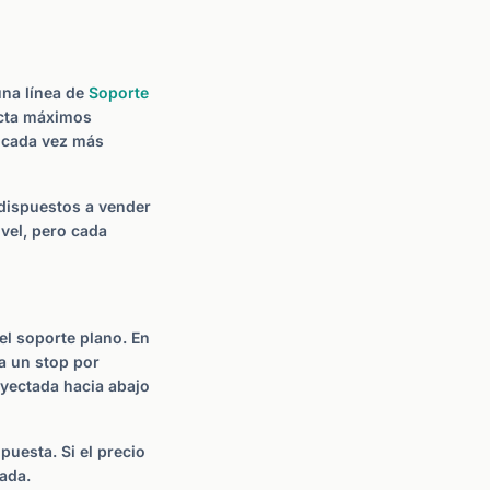
una línea de
Soporte
ecta máximos
o cada vez más
dispuestos a vender
vel, pero cada
del soporte plano. En
ca un stop por
oyectada hacia abajo
uesta. Si el precio
dada.