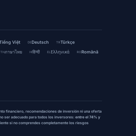
Tiếng Việt
Deutsch
Türkçe
DE
TR
ภาษาไทย
हिन्दी
Ελληνικά
Română
TH
HI
EL
RO
nto financiero, recomendaciones de inversión ni una oferta
 no ser adecuado para todos los inversores:
entre el 74% y
iente si no comprendes completamente los riesgos