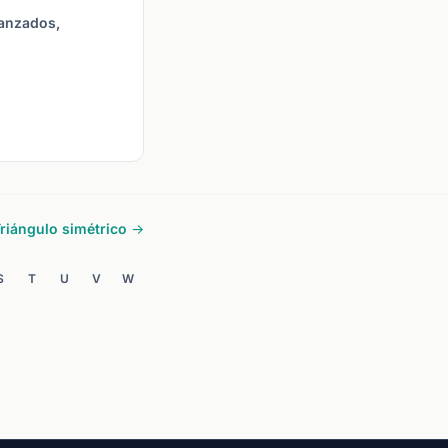
vanzados,
riángulo simétrico →
S
T
U
V
W