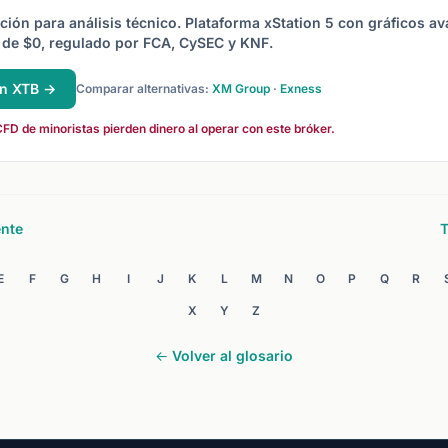
ción para análisis técnico. Plataforma xStation 5 con gráficos a
de $0, regulado por FCA, CySEC y KNF.
en XTB →
Comparar alternativas:
XM Group
·
Exness
FD de minoristas pierden dinero al operar con este bróker.
ente
T
E
F
G
H
I
J
K
L
M
N
O
P
Q
R
X
Y
Z
← Volver al glosario