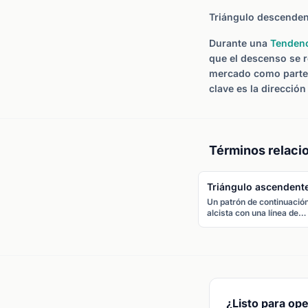
Triángulo descenden
Durante una
Tendenc
que el descenso se 
mercado como parte d
clave es la dirección
Términos relaci
Triángulo ascendent
Un patrón de continuació
alcista con una línea de
resistencia plana y una lí
de tendencia ascendente
que conecta mínimos
crecientes. El precio
normalmente rompe al al
través de la resistencia
plana.
¿Listo para ope