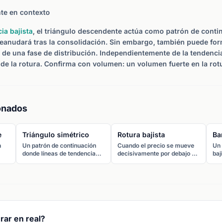
te en contexto
ia bajista
, el triángulo descendente actúa como patrón de conti
reanudará tras la consolidación. Sin embargo, también puede fo
e una fase de distribución. Independientemente de la tendencia 
 de la rotura. Confirma con volumen: un volumen fuerte en la rotu
onados
e
Triángulo simétrico
Rotura bajista
Ba
n
Un patrón de continuación
Cuando el precio se mueve
Un 
donde líneas de tendencia
decisivamente por debajo de
baj
nea
convergentes conectan
un nivel de soporte o del
bru
máximos decrecientes y
límite de un patrón gráfico,
por
mínimos crecientes,
señalando una potencial
asc
creando un rango que se
continuación a la baja con
pr
za a
estrecha. Normalmente
presión vendedora
la 
rompe en la dirección de la
creciente.
ten
tendencia previa.
rar en real?