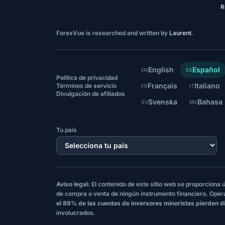
R
ForexVue is researched and written by
Laurent
.
English
Español
EN
ES
Política de privacidad
Français
Italiano
Términos de servicio
FR
IT
Divulgación de afiliados
Svenska
Bahasa
SV
MS
Tu país
Aviso legal:
El contenido de este sitio web se proporciona
de compra o venta de ningún instrumento financiero. Oper
el 89% de las cuentas de inversores minoristas pierden d
involucrados.