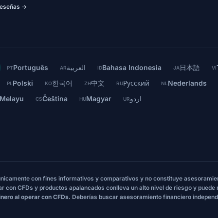
eseñas →
Português
العربية
Bahasa Indonesia
日本語
PT
AR
ID
JA
VI
Polski
한국어
中文
Русский
Nederlands
PL
KO
ZH
RU
NL
 Melayu
Čeština
Magyar
اردو
CS
HU
UR
 únicamente con fines informativos y comparativos y no constituye asesoramie
ar con CFDs y productos apalancados conlleva un alto nivel de riesgo y puede
inero al operar con CFDs.
Deberías buscar asesoramiento financiero independ