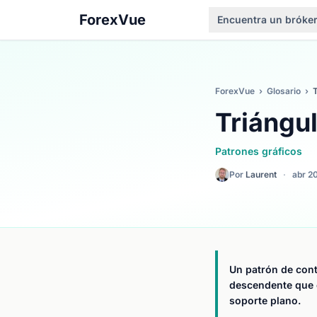
ForexVue
Encuentra un bróke
ForexVue
›
Glosario
›
Triángu
Patrones gráficos
Por
Laurent
·
abr 2
Un patrón de cont
descendente que c
soporte plano.