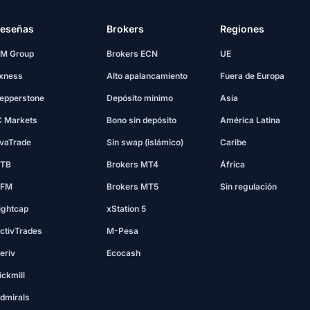
eseñas
Brokers
Regiones
M Group
Brokers ECN
UE
xness
Alto apalancamiento
Fuera de Europa
epperstone
Depósito mínimo
Asia
C Markets
Bono sin depósito
América Latina
vaTrade
Sin swap (islámico)
Caribe
TB
Brokers MT4
África
FM
Brokers MT5
Sin regulación
ightcap
xStation 5
ctivTrades
M-Pesa
eriv
Ecocash
ickmill
dmirals