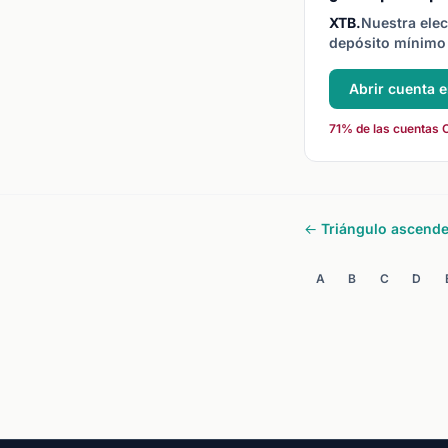
XTB.
Nuestra elec
depósito mínimo 
Abrir cuenta 
71% de las cuentas C
← Triángulo ascend
A
B
C
D