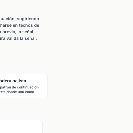
nuación, sugiriendo
rmarse en techos de
previa, la señal
ra valida la señal.
ndera bajista
patrón de continuación
ista donde una caída
sca (el mástil) es seguida
 una breve consolidación
endente (la bandera). El
ecio normalmente rompe a
baja para continuar la
dencia.