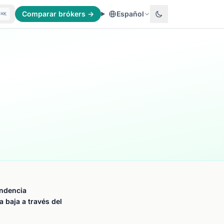
Comparar brókers →
Español
⌘K
endencia
 baja a través del