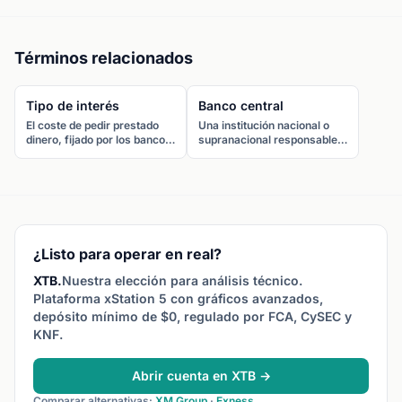
Términos relacionados
Tipo de interés
Banco central
El coste de pedir prestado
Una institución nacional o
dinero, fijado por los bancos
supranacional responsable
centrales como herramienta
de gestionar la política
principal de política
monetaria de un país,
monetaria. Los diferenciales
controlar la oferta
de tipos entre países son el
monetaria, fijar tipos de
factor dominante de los tipos
interés y mantener la
de cambio forex.
estabilidad financiera.
¿Listo para operar en real?
XTB.
Nuestra elección para análisis técnico.
Plataforma xStation 5 con gráficos avanzados,
depósito mínimo de $0, regulado por FCA, CySEC y
KNF.
Abrir cuenta en XTB →
Comparar alternativas:
XM Group
·
Exness