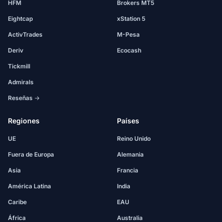
HFM
Brokers MT5
Eightcap
xStation 5
ActivTrades
M-Pesa
Deriv
Ecocash
Tickmill
Admirals
Reseñas →
Regiones
Países
UE
Reino Unido
Fuera de Europa
Alemania
Asia
Francia
América Latina
India
Caribe
EAU
África
Australia