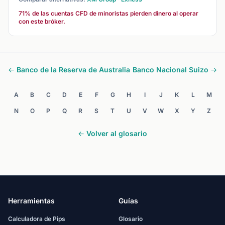
71% de las cuentas CFD de minoristas pierden dinero al operar
con este bróker.
← Banco de la Reserva de Australia
Banco Nacional Suizo →
A
B
C
D
E
F
G
H
I
J
K
L
M
N
O
P
Q
R
S
T
U
V
W
X
Y
Z
← Volver al glosario
Herramientas
Guías
Calculadora de Pips
Glosario