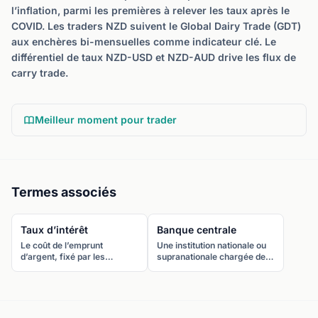
l’inflation, parmi les premières à relever les taux après le
COVID. Les traders NZD suivent le Global Dairy Trade (GDT)
aux enchères bi-mensuelles comme indicateur clé. Le
différentiel de taux NZD-USD et NZD-AUD drive les flux de
carry trade.
Meilleur moment pour trader
Termes associés
Taux d’intérêt
Banque centrale
Le coût de l’emprunt
Une institution nationale ou
d’argent, fixé par les
supranationale chargée de
banques centrales comme
gérer la politique monétaire
outil principal de politique
d’un pays, de contrôler la
monétaire. Les différentiels
masse monétaire, de fixer
de taux entre pays sont le
les taux d’intérêt et de
moteur dominant des cours
maintenir la stabilité