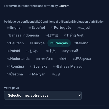
ForexVue is researched and written by
Laurent
.
Politique de confidentialité
Conditions d'utilisation
Divulgation d'affiliation
English
Español
Português
العربية
EN
ES
PT
AR
Bahasa Indonesia
日本語
Tiếng Việt
ID
JA
VI
Deutsch
Türkçe
Français
Italiano
DE
TR
FR
IT
Polski
한국어
中文
Русский
PL
KO
ZH
RU
Nederlands
ภาษาไทย
हिन्दी
Ελληνικά
NL
TH
HI
EL
Română
Svenska
Bahasa Melayu
RO
SV
MS
Čeština
Magyar
اردو
CS
HU
UR
Votre pays