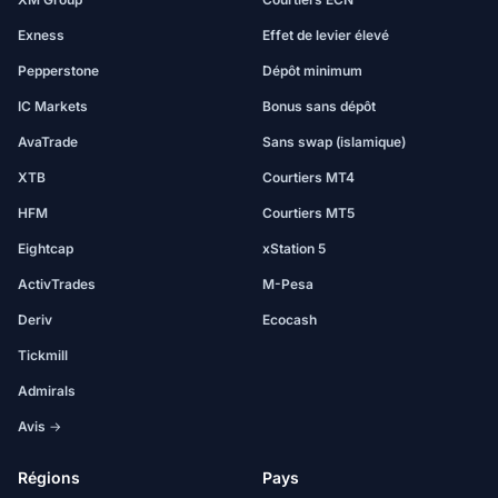
Exness
Effet de levier élevé
Pepperstone
Dépôt minimum
IC Markets
Bonus sans dépôt
AvaTrade
Sans swap (islamique)
XTB
Courtiers MT4
HFM
Courtiers MT5
Eightcap
xStation 5
ActivTrades
M-Pesa
Deriv
Ecocash
Tickmill
Admirals
Avis →
Régions
Pays