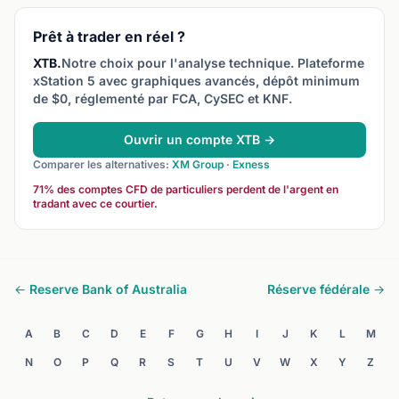
de change.
financière.
Prêt à trader en réel ?
XTB.
Notre choix pour l'analyse technique. Plateforme
xStation 5 avec graphiques avancés, dépôt minimum
de $0, réglementé par FCA, CySEC et KNF.
Ouvrir un compte XTB →
Comparer les alternatives:
XM Group
·
Exness
71% des comptes CFD de particuliers perdent de l'argent en
tradant avec ce courtier.
← Reserve Bank of Australia
Réserve fédérale →
A
B
C
D
E
F
G
H
I
J
K
L
M
N
O
P
Q
R
S
T
U
V
W
X
Y
Z