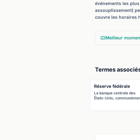
événements les plus 
assouplissement) peu
couvre les horaires 
Meilleur momen
Termes associé
Réserve fédérale
La banque centrale des
États-Unis, communéme
appelée la Fed, chargée 
définir la politique monéta
américaine via le FOMC. E
gère le dollar, la première
monnaie de réserve
mondiale.