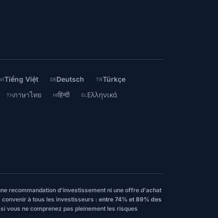
Tiếng Việt
Deutsch
Türkçe
VI
DE
TR
ภาษาไทย
हिन्दी
Ελληνικά
TH
HI
EL
, une recommandation d'investissement ni une offre d'achat
 convenir à tous les investisseurs :
entre 74% et 89% des
t si vous ne comprenez pas pleinement les risques