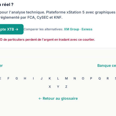
 réel ?
pour l'analyse technique. Plateforme xStation 5 avec graphiques
réglementé par FCA, CySEC et KNF.
mpte XTB →
Comparer les alternatives:
XM Group
·
Exness
de particuliers perdent de l'argent en tradant avec ce courtier.
er
Banque ce
E
F
G
H
I
J
K
L
M
N
O
P
Q
R
X
Y
Z
← Retour au glossaire