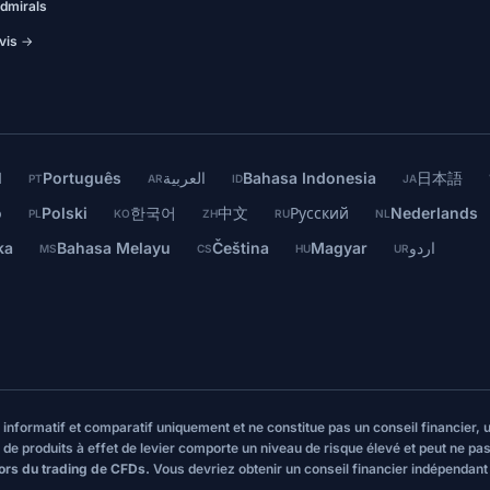
dmirals
vis →
l
Português
العربية
Bahasa Indonesia
日本語
PT
AR
ID
JA
o
Polski
한국어
中文
Русский
Nederlands
PL
KO
ZH
RU
NL
ka
Bahasa Melayu
Čeština
Magyar
اردو
MS
CS
HU
UR
re informatif et comparatif uniquement et ne constitue pas un conseil financier
 de produits à effet de levier comporte un niveau de risque élevé et peut ne pas
lors du trading de CFDs.
Vous devriez obtenir un conseil financier indépendan