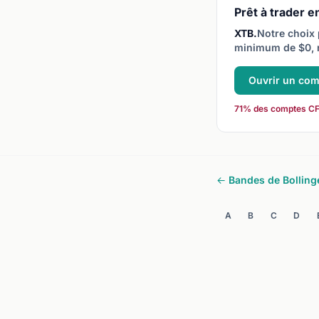
Prêt à trader en
XTB.
Notre choix 
minimum de $0, 
Ouvrir un co
71% des comptes CFD 
← Bandes de Bolling
A
B
C
D