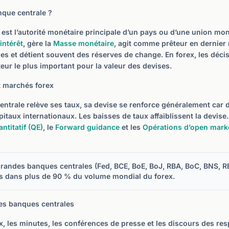
nque centrale ?
st l’autorité monétaire principale d’un pays ou d’une union monét
intérêt
, gère la
Masse monétaire
, agit comme prêteur en dernier 
s et détient souvent des réserves de change. En forex, les déc
teur le plus important pour la valeur des devises.
t marchés forex
ntrale relève ses taux, sa devise se renforce généralement car
apitaux internationaux. Les baisses de taux affaiblissent la devise
titatif (QE)
, le
Forward guidance
et les
Opérations d’open mark
grandes banques centrales (Fed, BCE, BoE, BoJ, RBA, BoC, BNS, R
s dans plus de 90 % du volume mondial du forex.
les banques centrales
x, les minutes, les conférences de presse et les discours des re