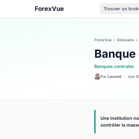
ForexVue
Trouver un brok
ForexVue
›
Glossaire
›
Banque 
Banques centrales
Par
Laurent
·
mai 2
Une institution n
contrôler la masse