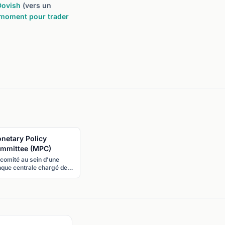
Dovish
(vers un
 moment pour trader
netary Policy
mmittee (MPC)
comité au sein d’une
que centrale chargé de
ndre les décisions de
x d’intérêt et de politique
étaire. Le terme désigne
plus souvent le MPC de la
que d’Angleterre.