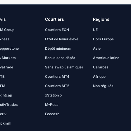
vis
Courtiers
Régions
M Group
Courtiers ECN
UE
xness
Effet de levier élevé
Hors Europe
epperstone
Dépôt minimum
Asie
C Markets
Bonus sans dépôt
Amérique latine
vaTrade
Sans swap (islamique)
Caraïbes
TB
Courtiers MT4
Afrique
FM
Courtiers MT5
Non régulés
ightcap
xStation 5
ctivTrades
M-Pesa
eriv
Ecocash
ickmill