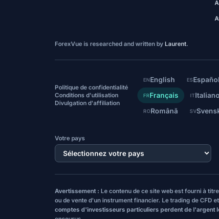
A
A
ForexVue is researched and written by
Laurent
.
English
Españo
EN
ES
Politique de confidentialité
Français
Italian
Conditions d'utilisation
FR
IT
Divulgation d'affiliation
Română
Svens
RO
SV
Votre pays
Avertissement :
Le contenu de ce site web est fourni à tit
ou de vente d'un instrument financier. Le trading de CFD et
comptes d'investisseurs particuliers perdent de l'argent 
encourus.