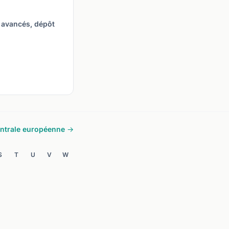
 avancés, dépôt
ntrale européenne →
S
T
U
V
W