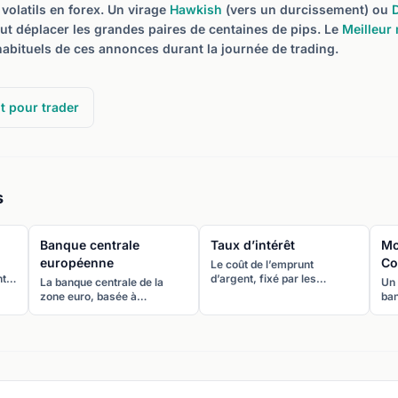
volatils en forex. Un virage
Hawkish
(vers un durcissement) ou
t déplacer les grandes paires de centaines de pips. Le
Meilleur
habituels de ces annonces durant la journée de trading.
t pour trader
s
Banque centrale
Taux d’intérêt
Mo
européenne
Co
Le coût de l’emprunt
nt
d’argent, fixé par les
La banque centrale de la
Un 
de
banques centrales comme
zone euro, basée à
ban
ire
outil principal de politique
Francfort, chargée de la
pre
lle
monétaire. Les différentiels
politique monétaire des 20
tau
de taux entre pays sont le
États membres de l’UE
mon
moteur dominant des cours
utilisant l’euro (EUR).
le 
de change.
Ban