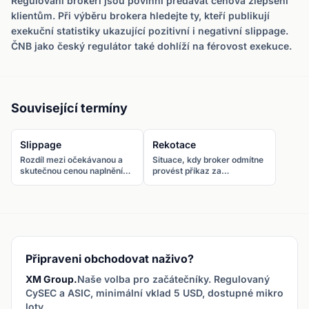
Regulovaní brokeři jsou povinni předávat cenová zlepšení
klientům. Při výběru brokera hledejte ty, kteří publikují
exekuční statistiky ukazující pozitivní i negativní slippage.
ČNB jako český regulátor také dohlíží na férovost exekuce.
Související termíny
Slippage
Rekotace
Rozdíl mezi očekávanou a
Situace, kdy broker odmítne
skutečnou cenou naplnění
provést příkaz za
příkazu. Slippage nastává,
požadovanou cenu a nabídne
když se tržní podmínky
novou cenu. Běžné u market
změní během zpracování
maker brokerů při rychlých
příkazu.
pohybech.
Připraveni obchodovat naživo?
XM Group.
Naše volba pro začátečníky. Regulovaný
CySEC a ASIC, minimální vklad 5 USD, dostupné mikro
loty.