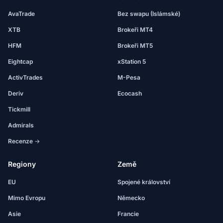
AvaTrade
Bez swapu (Islámské)
XTB
Brokeři MT4
HFM
Brokeři MT5
Eightcap
xStation 5
ActivTrades
M-Pesa
Deriv
Ecocash
Tickmill
Admirals
Recenze →
Regiony
Země
EU
Spojené království
Mimo Evropu
Německo
Asie
Francie