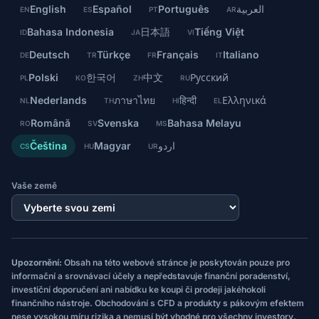
English
Español
Português
العربية
EN
ES
PT
AR
Bahasa Indonesia
日本語
Tiếng Việt
ID
JA
VI
Deutsch
Türkçe
Français
Italiano
DE
TR
FR
IT
Polski
한국어
中文
Русский
PL
KO
ZH
RU
Nederlands
ภาษาไทย
हिन्दी
Ελληνικά
NL
TH
HI
EL
Română
Svenska
Bahasa Melayu
RO
SV
MS
Čeština
Magyar
اردو
CS
HU
UR
Vaše země
Upozornění:
Obsah na této webové stránce je poskytován pouze pro
informační a srovnávací účely a nepředstavuje finanční poradenství,
investiční doporučení ani nabídku ke koupi či prodeji jakéhokoli
finančního nástroje. Obchodování s CFD a produkty s pákovým efektem
nese vysokou míru rizika a nemusí být vhodné pro všechny investory,