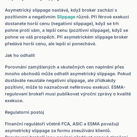
Asymetrický slippage nastává, když broker zachází s
pozitivním a negativním
Slippage
různě. Při férové exekuci
dostanete horší cenu (negativní slippage), když se trh
pohne proti vám, a lepší cenu (pozitivní slippage), když se
pohne ve váš prospěch. Při asymetrickém slippage broker
předává horší cenu, ale lepší si ponechává.
Jak ho odhalit
Porovnání zamýšlených a skutečných cen naplnění přes
mnoho obchodů může odhalit asymetrický slippage. Pokud
dostáváte neustále negativní slippage, ale zřídkakdy
pozitivní, může to naznačovat neférovou exekuci. ESMA-
regulovaní brokeři musí publikovat výroční zprávy o kvalitě
exekuce.
Regulatorní postoj
Finanční regulátoři včetně FCA, ASIC a ESMA považují
asymetrický slippage za formu zneužívání klientů.