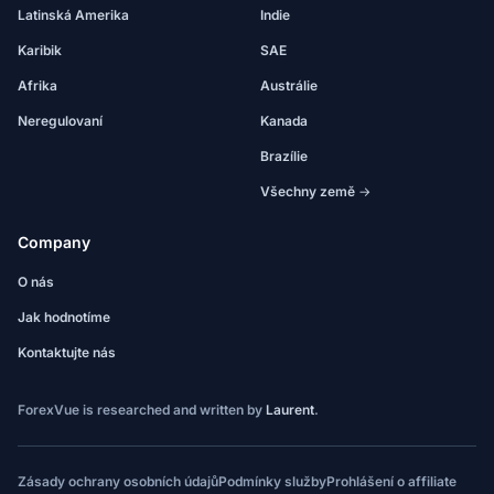
Latinská Amerika
Indie
Karibik
SAE
Afrika
Austrálie
Neregulovaní
Kanada
Brazílie
Všechny země →
Company
O nás
Jak hodnotíme
Kontaktujte nás
ForexVue is researched and written by
Laurent
.
Zásady ochrany osobních údajů
Podmínky služby
Prohlášení o affiliate