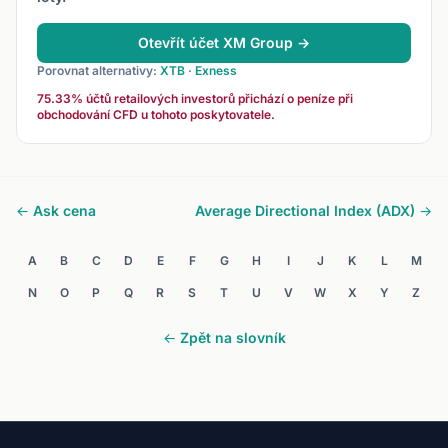
Otevřít účet XM Group →
Porovnat alternativy:
XTB
·
Exness
75.33% účtů retailových investorů přichází o peníze při
obchodování CFD u tohoto poskytovatele.
← Ask cena
Average Directional Index (ADX) →
A
B
C
D
E
F
G
H
I
J
K
L
M
N
O
P
Q
R
S
T
U
V
W
X
Y
Z
← Zpět na slovník