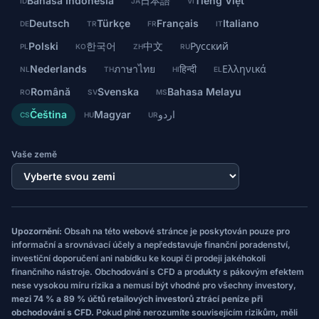
Bahasa Indonesia
日本語
Tiếng Việt
ID
JA
VI
Deutsch
Türkçe
Français
Italiano
DE
TR
FR
IT
Polski
한국어
中文
Русский
PL
KO
ZH
RU
Nederlands
ภาษาไทย
हिन्दी
Ελληνικά
NL
TH
HI
EL
Română
Svenska
Bahasa Melayu
RO
SV
MS
Čeština
Magyar
اردو
CS
HU
UR
Vaše země
Upozornění:
Obsah na této webové stránce je poskytován pouze pro
informační a srovnávací účely a nepředstavuje finanční poradenství,
investiční doporučení ani nabídku ke koupi či prodeji jakéhokoli
finančního nástroje. Obchodování s CFD a produkty s pákovým efektem
nese vysokou míru rizika a nemusí být vhodné pro všechny investory,
mezi 74 % a 89 % účtů retailových investorů ztrácí peníze při
obchodování s CFD.
Pokud plně nerozumíte souvisejícím rizikům, měli