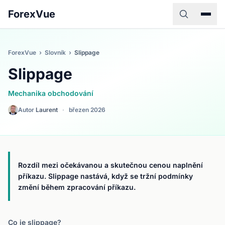
ForexVue
ForexVue
›
Slovník
›
Slippage
Slippage
Mechanika obchodování
Autor
Laurent
·
březen 2026
Rozdíl mezi očekávanou a skutečnou cenou naplnění
příkazu. Slippage nastává, když se tržní podmínky
změní během zpracování příkazu.
Co je slippage?