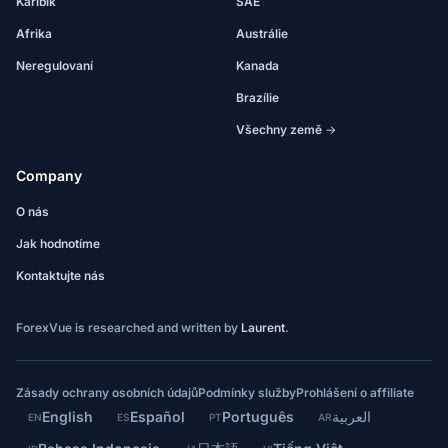
Karibik
SAE
Afrika
Austrálie
Neregulovaní
Kanada
Brazílie
Všechny země →
Company
O nás
Jak hodnotíme
Kontaktujte nás
ForexVue is researched and written by
Laurent
.
Zásady ochrany osobních údajů
Podmínky služby
Prohlášení o affiliate
English
Español
Português
العربية
EN
ES
PT
AR