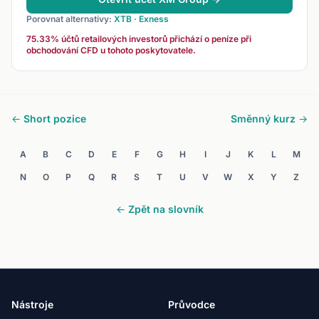
Porovnat alternativy:
XTB
·
Exness
75.33% účtů retailových investorů přichází o peníze při
obchodování CFD u tohoto poskytovatele.
← Short pozice
Směnný kurz →
A
B
C
D
E
F
G
H
I
J
K
L
M
N
O
P
Q
R
S
T
U
V
W
X
Y
Z
← Zpět na slovník
Nástroje
Průvodce