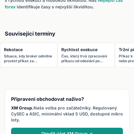
s rychlou exekucí a hlubokou likviditou. Náš
Nejlepší čas
forex
identifikuje časy s nejvyšší likviditou.
Související termíny
Rekotace
Rychlost exekuce
Tržní p
Situace, kdy broker odmítne
Čas, který trvá zpracování
Příkaz 
provést příkaz za
příkazu od odeslání po
nebo prod
požadovanou cenu a nabídne
naplnění. Měří se v
dostupno
novou cenu. Běžné u market
milisekundách. Rychlejší
příkazy 
maker brokerů při rychlých
exekuce znamená menší
ale ne k
pohybech.
slippage.
Připraveni obchodovat naživo?
XM Group.
Naše volba pro začátečníky. Regulovaný
CySEC a ASIC, minimální vklad 5 USD, dostupné mikro
loty.
Otevřít účet XM Group →