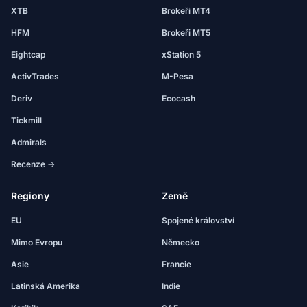
XTB
Brokeři MT4
HFM
Brokeři MT5
Eightcap
xStation 5
ActivTrades
M-Pesa
Deriv
Ecocash
Tickmill
Admirals
Recenze →
Regiony
Země
EU
Spojené království
Mimo Evropu
Německo
Asie
Francie
Latinská Amerika
Indie