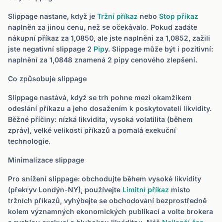
Slippage nastane, když je
Tržní příkaz
nebo
Stop příkaz
naplněn za jinou cenu, než se očekávalo. Pokud zadáte
nákupní příkaz za 1,0850, ale jste naplněni za 1,0852, zažili
jste negativní slippage 2
Pip
y. Slippage může být i pozitivní:
naplnění za 1,0848 znamená 2 pipy cenového zlepšení.
Co způsobuje slippage
Slippage nastává, když se trh pohne mezi okamžikem
odeslání příkazu a jeho dosažením k poskytovateli likvidity.
Běžné příčiny: nízká likvidita, vysoká volatilita (během
zpráv), velké velikosti příkazů a pomalá exekuční
technologie.
Minimalizace slippage
Pro snížení slippage: obchodujte během vysoké likvidity
(překryv Londýn-NY), používejte
Limitní příkaz
místo
tržních příkazů, vyhýbejte se obchodování bezprostředně
kolem významných ekonomických publikací a volte brokera