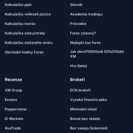
Kalkulačka pipů
Slovník
Kalkulačka velikosti pozice
Akademie tradingu
Kalkulačka marže
Průvodce
Kalkulačka zisku/ztráty
Forex ziskový?
Kalkulačka složeného úroku
Nejlepší čas forex
Jak otev015900edt 00fa010det
Obchodní hodiny Forex
XM
Hra (beta)
Recenze
Brokeři
XM Group
ECN brokeři
Exness
Vysoká finanční páka
Pepperstone
Minimální vklad
IC Markets
Bonus bez vkladu
AvaTrade
Bez swapu (Islámské)