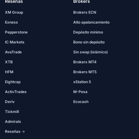
Reseñas
Brokers
XM Group
Brokers ECN
Exness
Alto apalancamiento
Pepperstone
Depósito mínimo
IC Markets
Bono sin depósito
AvaTrade
Sin swap (islámico)
XTB
Brokers MT4
HFM
Brokers MT5
Eightcap
xStation 5
ActivTrades
M-Pesa
Deriv
Ecocash
Tickmill
Admirals
Reseñas →