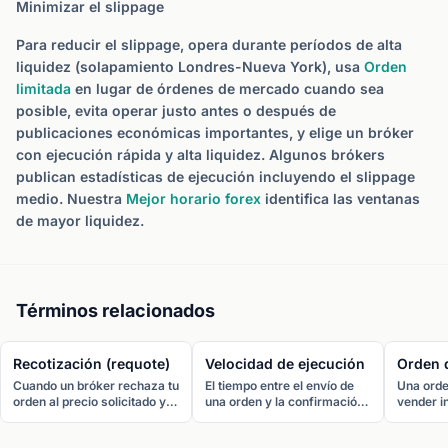
Minimizar el slippage
Para reducir el slippage, opera durante períodos de alta
liquidez (solapamiento Londres-Nueva York), usa
Orden
limitada
en lugar de órdenes de mercado cuando sea
posible, evita operar justo antes o después de
publicaciones económicas importantes, y elige un bróker
con ejecución rápida y alta liquidez. Algunos brókers
publican estadísticas de ejecución incluyendo el slippage
medio. Nuestra
Mejor horario forex
identifica las ventanas
de mayor liquidez.
Términos relacionados
Recotización (requote)
Velocidad de ejecución
Orden 
Cuando un bróker rechaza tu
El tiempo entre el envío de
Una orde
orden al precio solicitado y
una orden y la confirmación
vender i
ofrece un nuevo precio en su
de ejecución. Se mide en
mejor pr
lugar. Las recotizaciones
milisegundos. Una ejecución
órdenes