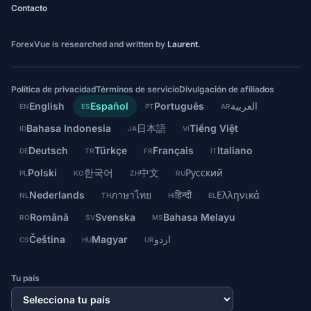
Contacto
ForexVue is researched and written by
Laurent
.
Política de privacidad
Términos de servicio
Divulgación de afiliados
English
Español
Português
العربية
EN
ES
PT
AR
Bahasa Indonesia
日本語
Tiếng Việt
ID
JA
VI
Deutsch
Türkçe
Français
Italiano
DE
TR
FR
IT
Polski
한국어
中文
Русский
PL
KO
ZH
RU
Nederlands
ภาษาไทย
हिन्दी
Ελληνικά
NL
TH
HI
EL
Română
Svenska
Bahasa Melayu
RO
SV
MS
Čeština
Magyar
اردو
CS
HU
UR
Tu país