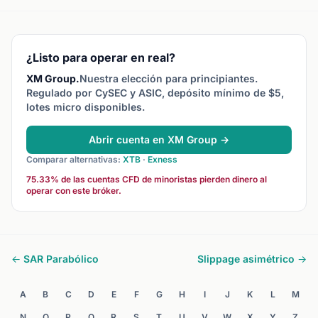
ocurren cuando el precio se
más rápida reduce el
garantiz
mueve durante el
slippage y las
no un pr
procesamiento de la orden.
recotizaciones.
¿Listo para operar en real?
XM Group.
Nuestra elección para principiantes.
Regulado por CySEC y ASIC, depósito mínimo de $5,
lotes micro disponibles.
Abrir cuenta en XM Group →
Comparar alternativas:
XTB
·
Exness
75.33% de las cuentas CFD de minoristas pierden dinero al
operar con este bróker.
← SAR Parabólico
Slippage asimétrico →
A
B
C
D
E
F
G
H
I
J
K
L
M
N
O
P
Q
R
S
T
U
V
W
X
Y
Z